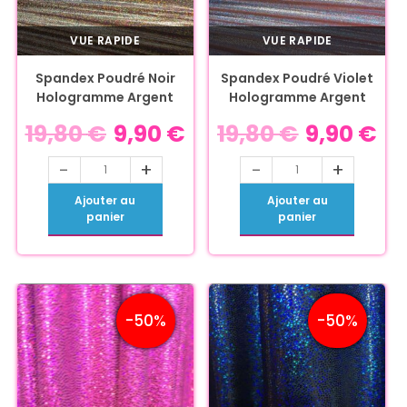
VUE RAPIDE
VUE RAPIDE
Spandex Poudré Noir
Spandex Poudré Violet
Hologramme Argent
Hologramme Argent
19,80
€
9,90
€
19,80
€
9,90
€
-
+
-
+
Ajouter au
Ajouter au
panier
panier
-50%
-50%