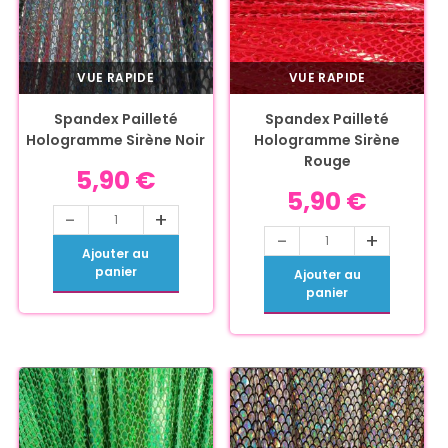
VUE RAPIDE
VUE RAPIDE
Spandex Pailleté
Spandex Pailleté
Hologramme Sirène Noir
Hologramme Sirène
Rouge
5,90
€
5,90
€
-
+
-
+
Ajouter au
panier
Ajouter au
panier