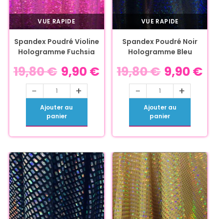
VUE RAPIDE
VUE RAPIDE
Spandex Poudré Violine
Spandex Poudré Noir
Hologramme Fuchsia
Hologramme Bleu
19,80
€
9,90
€
19,80
€
9,90
€
-
+
-
+
Ajouter au
Ajouter au
panier
panier