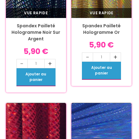
VUE RAPIDE
VUE RAPIDE
Spandex Pailleté
Spandex Pailleté
Hologramme Noir Sur
Hologramme Or
Argent
5,90
€
5,90
€
-
+
-
+
Ajouter au
panier
Ajouter au
panier