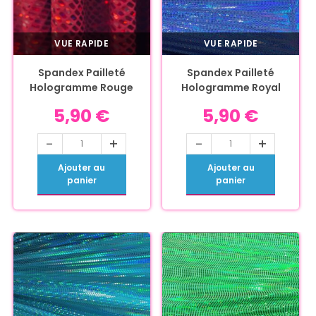
VUE RAPIDE
VUE RAPIDE
Spandex Pailleté
Spandex Pailleté
Hologramme Rouge
Hologramme Royal
5,90
€
5,90
€
-
+
-
+
Ajouter au
Ajouter au
panier
panier