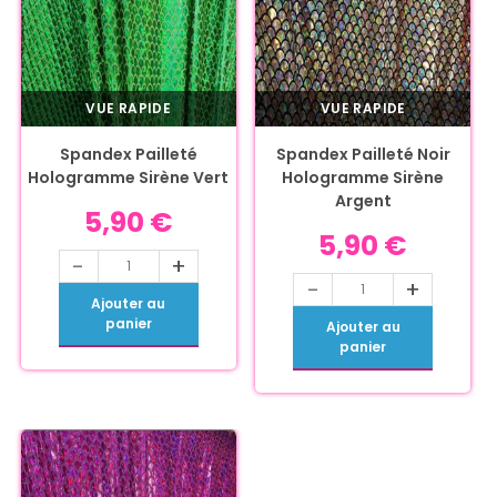
VUE RAPIDE
VUE RAPIDE
Spandex Pailleté
Spandex Pailleté Noir
Hologramme Sirène Vert
Hologramme Sirène
Argent
5,90
€
5,90
€
-
+
-
+
Ajouter au
panier
Ajouter au
panier