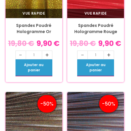
VUE RAPIDE
VUE RAPIDE
Spandex Poudré
Spandex Poudré
Hologramme Or
Hologramme Rouge
19,80
€
9,90
€
19,80
€
9,90
€
-
+
-
+
Ajouter au
Ajouter au
panier
panier
-50%
-50%