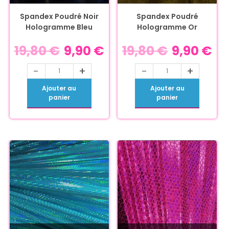
Spandex Poudré Noir
Spandex Poudré
Hologramme Bleu
Hologramme Or
19,80
€
9,90
€
19,80
€
9,90
€
-
+
-
+
Ajouter au
Ajouter au
panier
panier