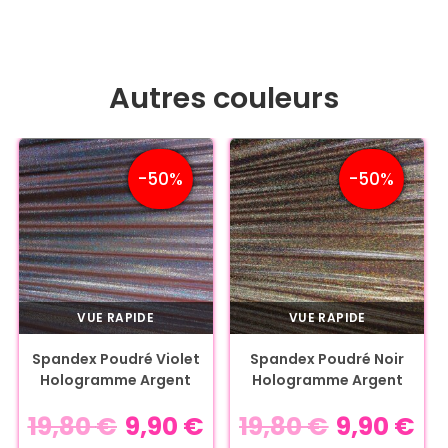
Autres couleurs
-50%
-50%
VUE RAPIDE
VUE RAPIDE
Spandex Poudré Violet
Spandex Poudré Noir
Hologramme Argent
Hologramme Argent
19,80
€
9,90
€
19,80
€
9,90
€