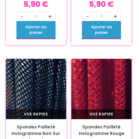
5,90
€
5,90
€
-
+
-
+
Ajouter au
Ajouter au
panier
panier
VUE RAPIDE
VUE RAPIDE
Spandex Pailleté
Spandex Pailleté
Hologramme Noir Sur
Hologramme Rouge