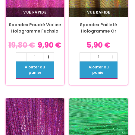
VUE RAPIDE
VUE RAPIDE
Spandex Poudré Violine
Spandex Pailleté
Hologramme Fuchsia
Hologramme Or
19,80
€
9,90
€
5,90
€
-
+
-
+
Ajouter au
Ajouter au
panier
panier