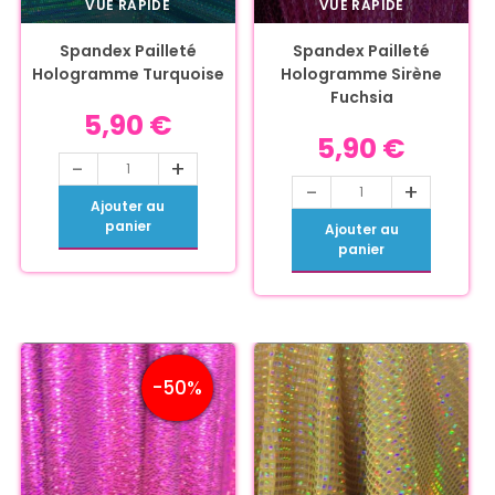
VUE RAPIDE
VUE RAPIDE
Spandex Pailleté
Spandex Pailleté
Hologramme Turquoise
Hologramme Sirène
Fuchsia
5,90
€
5,90
€
-
+
-
+
Ajouter au
panier
Ajouter au
panier
-50%