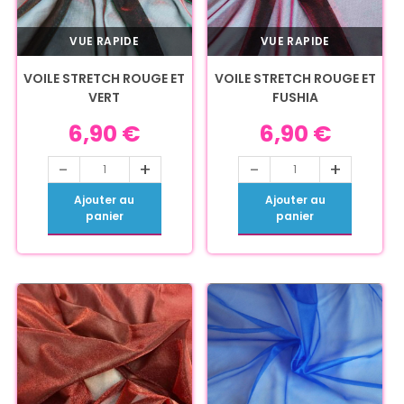
VUE RAPIDE
VUE RAPIDE
VOILE STRETCH ROUGE ET
VOILE STRETCH ROUGE ET
VERT
FUSHIA
6,90
€
6,90
€
-
+
-
+
Ajouter au
Ajouter au
panier
panier