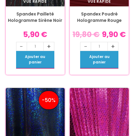
VUE RAPIDE
VUE RAPIDE
Spandex Pailleté
Spandex Poudré
Hologramme Sirène Noir
Hologramme Rouge
5,90
€
19,80
€
9,90
€
-
+
-
+
Ajouter au
Ajouter au
panier
panier
-50%