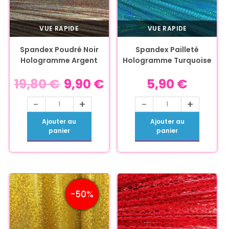
VUE RAPIDE
VUE RAPIDE
Spandex Poudré Noir
Spandex Pailleté
Hologramme Argent
Hologramme Turquoise
19,80
€
9,90
€
5,90
€
-
+
-
+
Ajouter au
Ajouter au
panier
panier
-50%