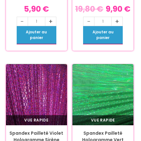
5,90
€
19,80
€
9,90
€
-
+
-
+
Ajouter au
Ajouter au
panier
panier
VUE RAPIDE
VUE RAPIDE
Spandex Pailleté Violet
Spandex Pailleté
Hologramme Sirène
Hologramme Vert