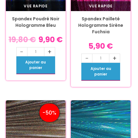
VUE RAPIDE
VUE RAPIDE
Spandex Poudré Noir
Spandex Pailleté
Hologramme Bleu
Hologramme Sirène
Fuchsia
19,80
€
9,90
€
5,90
€
-
+
-
+
Ajouter au
panier
Ajouter au
panier
-50%