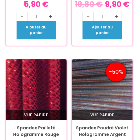
5,90
€
19,80
€
9,90
€
-
+
-
+
Ajouter au
Ajouter au
panier
panier
-50%
VUE RAPIDE
VUE RAPIDE
Spandex Pailleté
Spandex Poudré Violet
Hologramme Rouge
Hologramme Argent