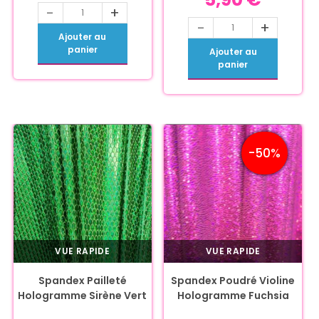
-
+
-
+
Ajouter au
panier
Ajouter au
panier
-50%
VUE RAPIDE
VUE RAPIDE
Spandex Pailleté
Spandex Poudré Violine
Hologramme Sirène Vert
Hologramme Fuchsia