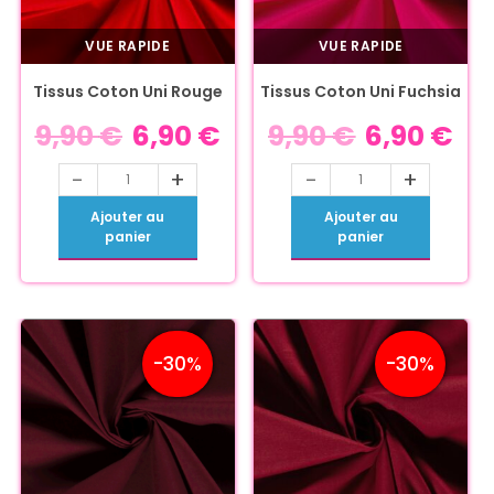
VUE RAPIDE
VUE RAPIDE
Tissus Coton Uni Rouge
Tissus Coton Uni Fuchsia
9,90
€
6,90
€
9,90
€
6,90
€
-
+
-
+
Ajouter au
Ajouter au
panier
panier
-30%
-30%