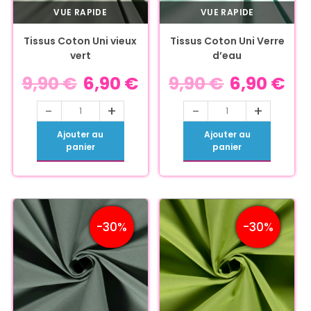
VUE RAPIDE
VUE RAPIDE
Tissus Coton Uni vieux
Tissus Coton Uni Verre
vert
d’eau
9,90
€
6,90
€
9,90
€
6,90
€
-
+
-
+
Ajouter au
Ajouter au
panier
panier
-30%
-30%