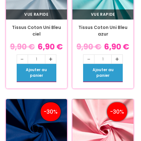
VUE RAPIDE
VUE RAPIDE
Tissus Coton Uni Bleu
Tissus Coton Uni Bleu
ciel
azur
9,90
€
6,90
€
9,90
€
6,90
€
-
+
-
+
Ajouter au
Ajouter au
panier
panier
-30%
-30%