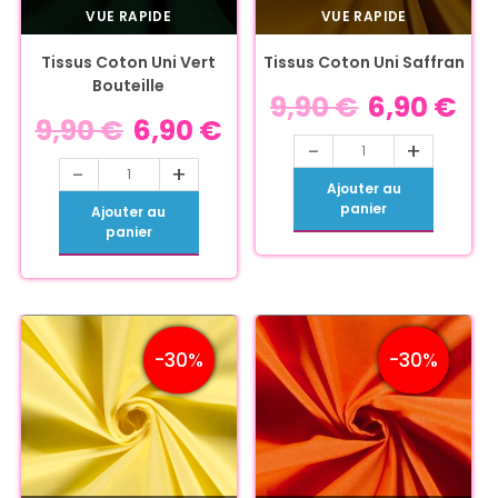
VUE RAPIDE
VUE RAPIDE
Tissus Coton Uni Vert
Tissus Coton Uni Saffran
Bouteille
9,90
€
6,90
€
9,90
€
6,90
€
-
+
-
+
Ajouter au
panier
Ajouter au
panier
-30%
-30%