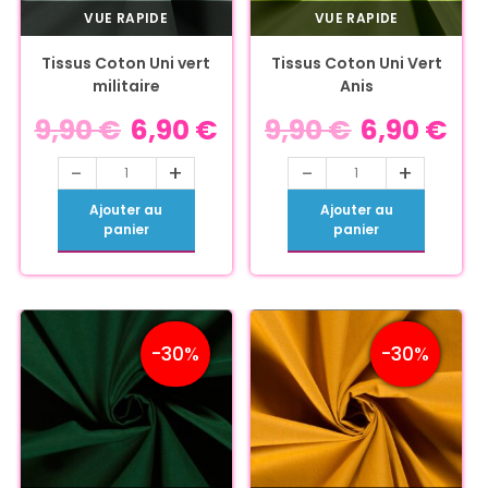
VUE RAPIDE
VUE RAPIDE
Tissus Coton Uni vert
Tissus Coton Uni Vert
militaire
Anis
9,90
€
6,90
€
9,90
€
6,90
€
-
+
-
+
Ajouter au
Ajouter au
panier
panier
-30%
-30%