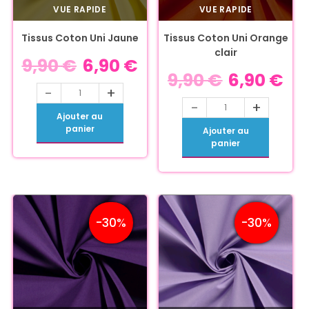
VUE RAPIDE
VUE RAPIDE
Tissus Coton Uni Jaune
Tissus Coton Uni Orange
clair
9,90
€
6,90
€
9,90
€
6,90
€
-
+
-
+
Ajouter au
panier
Ajouter au
panier
-30%
-30%