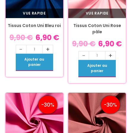
VUE RAPIDE
VUE RAPIDE
Tissus Coton Uni Bleu roi
Tissus Coton Uni Rose
pâle
9,90
€
6,90
€
9,90
€
6,90
€
-
+
-
+
Ajouter au
panier
Ajouter au
panier
-30%
-30%