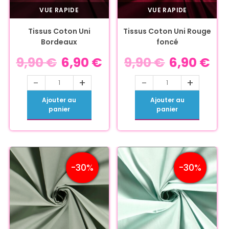
VUE RAPIDE
VUE RAPIDE
Tissus Coton Uni
Tissus Coton Uni Rouge
Bordeaux
foncé
9,90
€
6,90
€
9,90
€
6,90
€
-
+
-
+
Ajouter au
Ajouter au
panier
panier
-30%
-30%