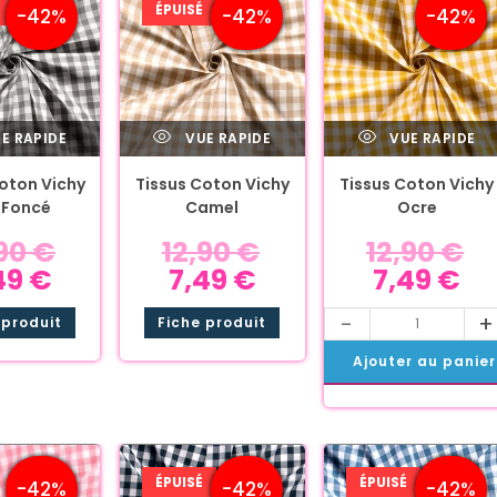
ÉPUISÉ
-42%
-42%
-42%
E RAPIDE
VUE RAPIDE
VUE RAPIDE
oton Vichy
Tissus Coton Vichy
Tissus Coton Vichy
 Foncé
Camel
Ocre
,90
€
12,90
€
12,90
€
49
€
7,49
€
7,49
€
-
+
 produit
Fiche produit
Ajouter au panier
ÉPUISÉ
ÉPUISÉ
-42%
-42%
-42%