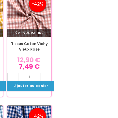
-42%
VUE RAPIDE
Tissus Coton Vichy
Vieux Rose
12,90
€
7,49
€
-
+
Ajouter au panier
-42%