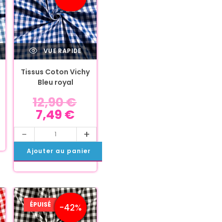
VUE RAPIDE
Tissus Coton Vichy
Bleu royal
12,90
€
7,49
€
-
+
Ajouter au panier
ÉPUISÉ
-42%