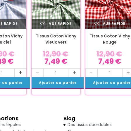
E RAPIDE
VUE RAPIDE
VUE RAPIDE
oton Vichy
Tissus Coton Vichy
Tissus Coton Vichy
u ciel
Vieux vert
Rouge
,90
€
12,90
€
12,90
€
49
€
7,49
€
7,49
€
+
-
+
-
+
r au panier
Ajouter au panier
Ajouter au panier
mations
Blog
ns légales
Des tissus abordables