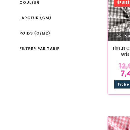
COULEUR
ÉPUISÉ
LARGEUR (CM)
POIDS (G/M2)
VU
Tissus C
FILTRER PAR TARIF
Gris
12
7,
Fiche