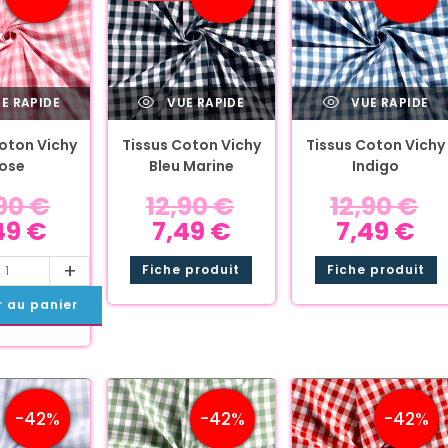
E RAPIDE
VUE RAPIDE
VUE RAPIDE
oton Vichy
Tissus Coton Vichy
Tissus Coton Vichy
ose
Bleu Marine
Indigo
,90
€
12,90
€
12,90
€
49
€
7,49
€
7,49
€
+
Fiche produit
Fiche produit
r au panier
-42%
-42%
-42%