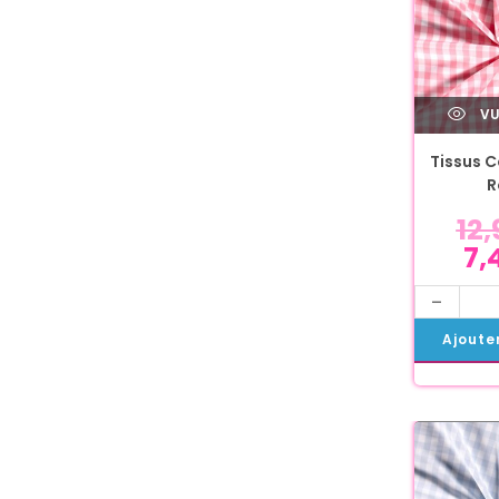
VU
Tissus C
R
12
7,
-
Ajoute