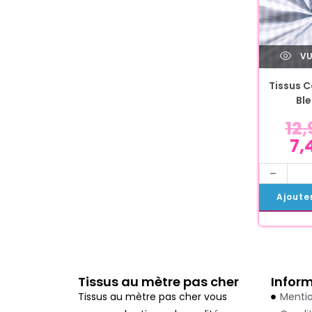
VU
Tissus C
Ble
12
7,
-
Ajoute
Tissus au mètre pas cher
Infor
Tissus au mètre pas cher vous
Mentio