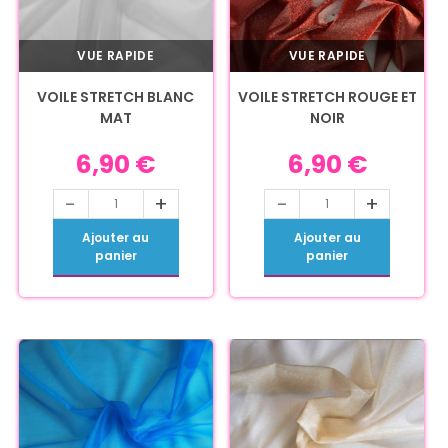
VUE RAPIDE
VUE RAPIDE
VOILE STRETCH BLANC
VOILE STRETCH ROUGE ET
MAT
NOIR
6,90
€
6,90
€
-
+
-
+
Ajouter au
Ajouter au
panier
panier