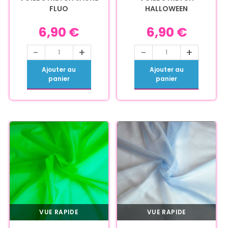
FLUO
HALLOWEEN
6,90
€
6,90
€
-
+
-
+
Ajouter au
Ajouter au
panier
panier
VUE RAPIDE
VUE RAPIDE