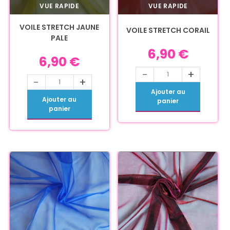
VUE RAPIDE
VUE RAPIDE
VOILE STRETCH JAUNE
VOILE STRETCH CORAIL
PALE
6,90
€
6,90
€
-
+
-
+
Ajouter au
Ajouter au
panier
panier