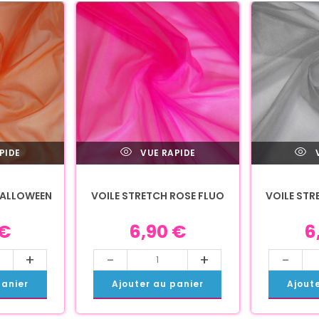
PIDE
VUE RAPIDE
V
HALLOWEEN
VOILE STRETCH ROSE FLUO
VOILE STR
€
6,90
€
6
+
-
+
-
panier
Ajouter au panier
Ajout