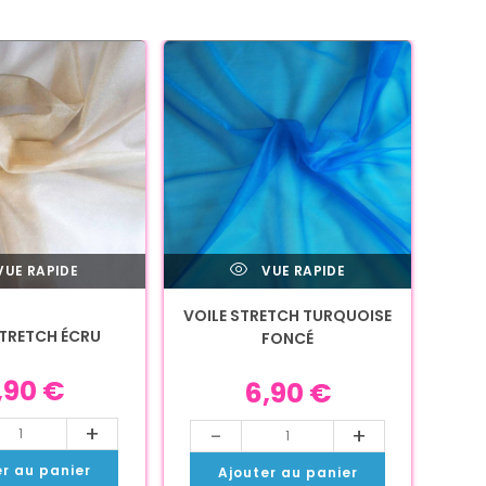
UE RAPIDE
VUE RAPIDE
VOILE STRETCH TURQUOISE
STRETCH ÉCRU
FONCÉ
,90
€
6,90
€
+
-
+
er au panier
Ajouter au panier