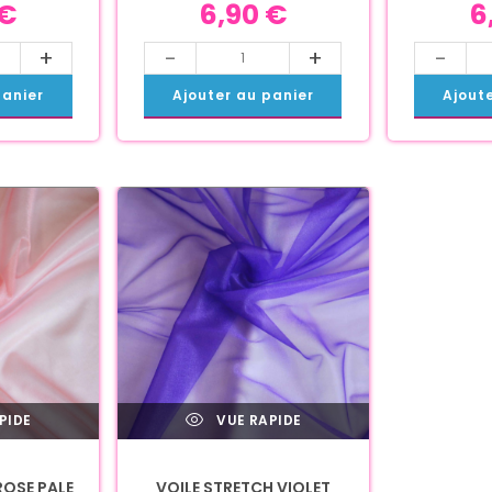
€
6,90
€
6
+
-
+
-
panier
Ajouter au panier
Ajout
PIDE
VUE RAPIDE
ROSE PALE
VOILE STRETCH VIOLET