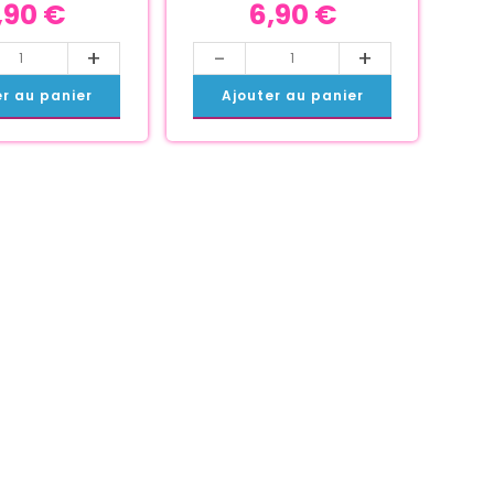
,90
€
6,90
€
+
-
+
er au panier
Ajouter au panier