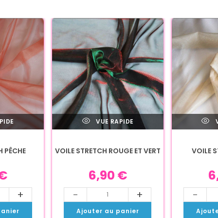
PIDE
VUE RAPIDE
V
H PÊCHE
VOILE STRETCH ROUGE ET VERT
VOILE 
€
6,90
€
6
+
-
+
-
panier
Ajouter au panier
Ajout