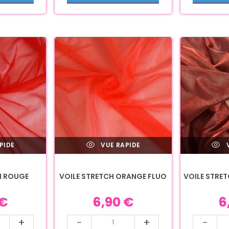
PIDE
VUE RAPIDE
V
H ROUGE
VOILE STRETCH ORANGE FLUO
VOILE STRET
€
6,90
€
6
+
-
+
-