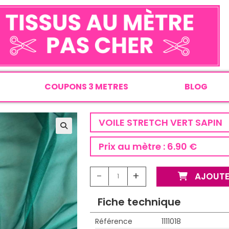
COUPONS 3 METRES
BLOG
VOILE STRETCH VERT SAPIN
Prix au mètre :
6.90 €
-
+
AJOUTE
Fiche technique
Référence
1111018