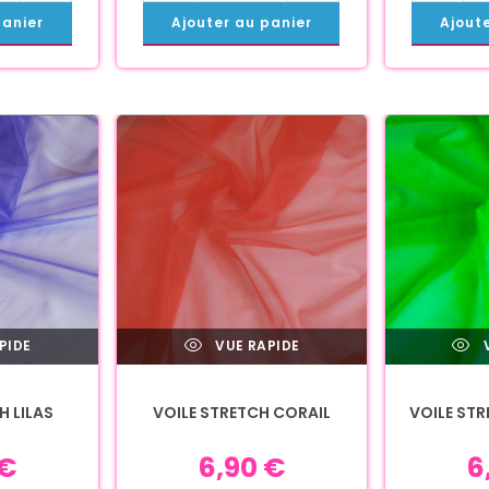
panier
Ajouter au panier
Ajout
PIDE
VUE RAPIDE
V
H LILAS
VOILE STRETCH CORAIL
VOILE STR
€
6,90
€
6