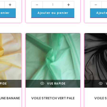
+
-
+
-
panier
Ajouter au panier
Ajout
PIDE
VUE RAPIDE
V
AUNE BANANE
VOILE STRETCH VERT PALE
VOILE 