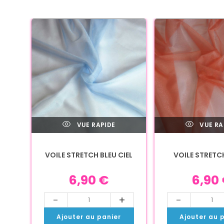
VUE RAPIDE
VUE RA
VOILE STRETCH BLEU CIEL
VOILE STRETC
6,90
€
6,90
-
+
-
Ajouter au panier
Ajouter au 