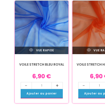
VUE RAPIDE
VUE RA
VOILE STRETCH BLEU ROYAL
VOILE STRETCH 
6,90
€
6,90
-
+
-
Ajouter au panier
Ajouter au 