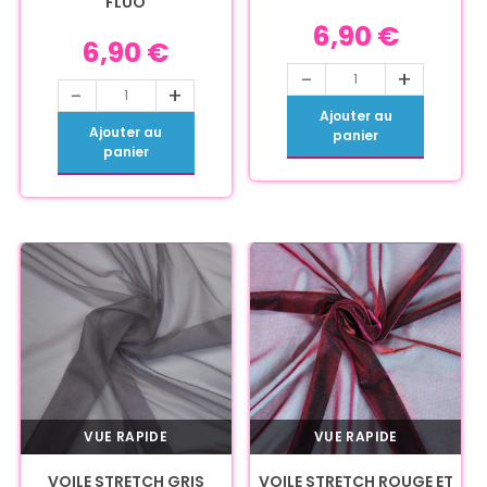
FLUO
6,90
€
6,90
€
-
+
-
+
Ajouter au
Ajouter au
panier
panier
VUE RAPIDE
VUE RAPIDE
VOILE STRETCH GRIS
VOILE STRETCH ROUGE ET