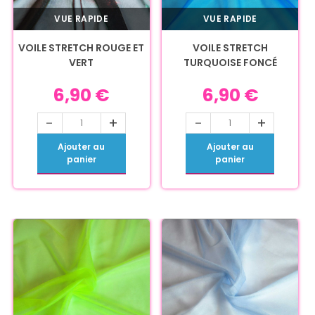
VUE RAPIDE
VUE RAPIDE
VOILE STRETCH ROUGE ET
VOILE STRETCH
VERT
TURQUOISE FONCÉ
6,90
€
6,90
€
-
+
-
+
Ajouter au
Ajouter au
panier
panier