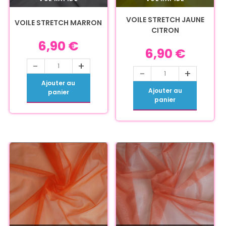
VOILE STRETCH JAUNE
VOILE STRETCH MARRON
CITRON
6,90
€
6,90
€
-
+
-
+
Ajouter au
Ajouter au
panier
panier