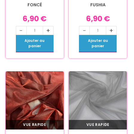
FONCÉ
FUSHIA
6,90
€
6,90
€
-
+
-
+
Ajouter au
Ajouter au
panier
panier
VUE RAPIDE
VUE RAPIDE