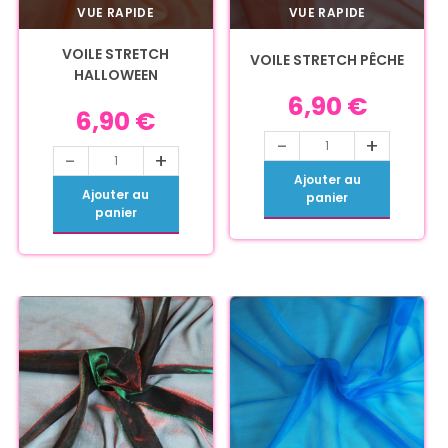
VUE RAPIDE
VUE RAPIDE
VOILE STRETCH
VOILE STRETCH PÊCHE
HALLOWEEN
6,90
€
6,90
€
-
+
-
+
Ajouter au
Ajouter au
panier
panier