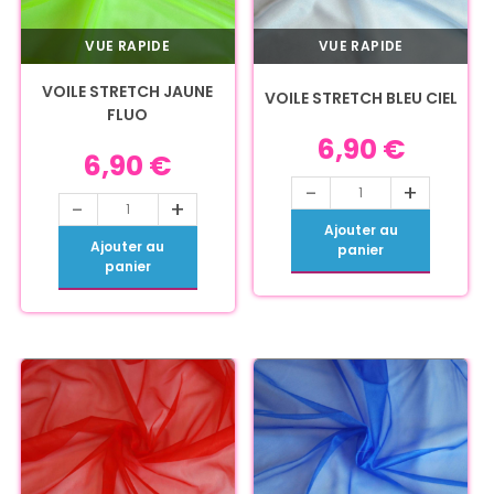
VUE RAPIDE
VUE RAPIDE
VOILE STRETCH JAUNE
VOILE STRETCH BLEU CIEL
FLUO
6,90
€
6,90
€
-
+
-
+
Ajouter au
Ajouter au
panier
panier