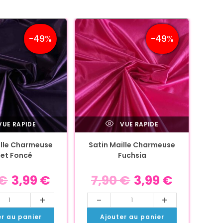
-49%
-49%
UE RAPIDE
VUE RAPIDE
ille Charmeuse
Satin Maille Charmeuse
let Foncé
Fuchsia
€
3,99
€
7,90
€
3,99
€
+
-
+
er au panier
Ajouter au panier