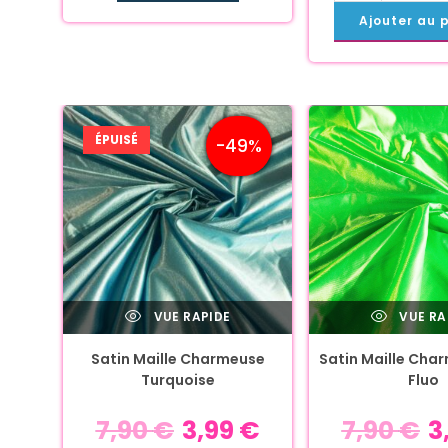
Ajouter au 
ÉPUISÉ
-49%
VUE RAPIDE
VUE RA
Satin Maille Charmeuse
Satin Maille Cha
Turquoise
Fluo
7,90
€
3,99
€
7,90
€
3