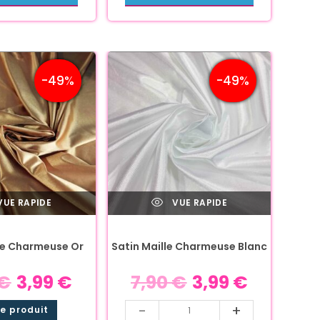
-49%
-49%
UE RAPIDE
VUE RAPIDE
le Charmeuse Or
Satin Maille Charmeuse Blanc
€
3,99
€
7,90
€
3,99
€
-
+
he produit