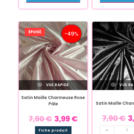
ÉPUISÉ
-49%
VUE RAPIDE
VUE RA
Satin Maille Charmeuse Rose
Satin Maille Cha
Pâle
7,90
€
3
7,90
€
3,99
€
-
Fiche produit