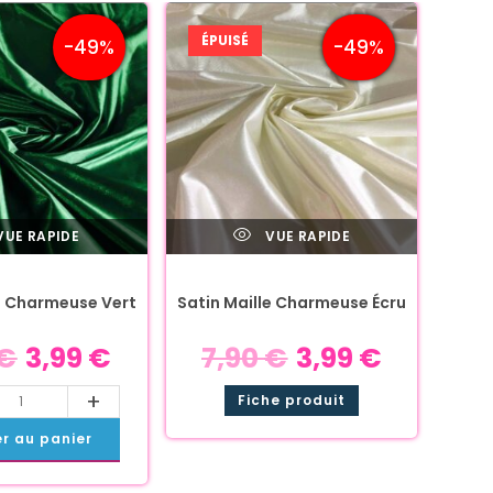
ÉPUISÉ
-49%
-49%
UE RAPIDE
VUE RAPIDE
le Charmeuse Vert
Satin Maille Charmeuse Écru
€
3,99
€
7,90
€
3,99
€
+
Fiche produit
er au panier