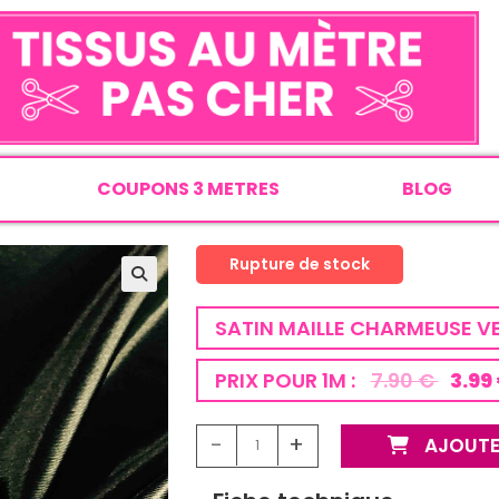
COUPONS 3 METRES
BLOG
Rupture de stock
SATIN MAILLE CHARMEUSE VE
PRIX POUR 1M :
7.90 €
3.99
-
+
AJOUTE