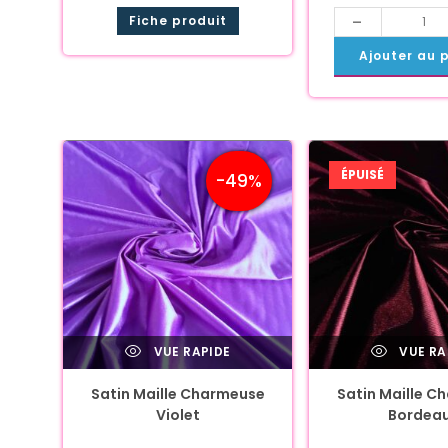
-
Fiche produit
Ajouter au 
ÉPUISÉ
-49%
VUE RAPIDE
VUE RA
Satin Maille Charmeuse
Satin Maille C
Violet
Bordea