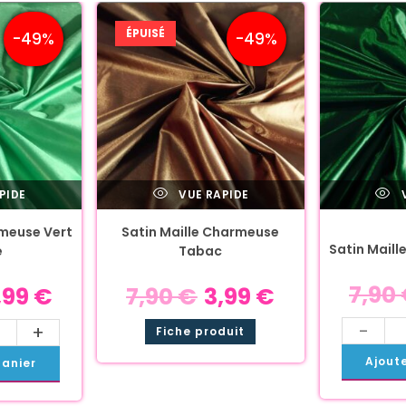
ÉPUISÉ
-49%
-49%
PIDE
VUE RAPIDE
V
rmeuse Vert
Satin Maille Charmeuse
Satin Mail
e
Tabac
7,90
,99
€
7,90
€
3,99
€
-
+
Fiche produit
Ajout
panier