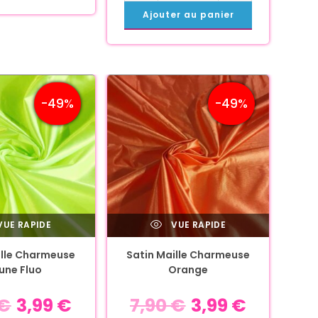
Ajouter au panier
-49%
-49%
UE RAPIDE
VUE RAPIDE
ille Charmeuse
Satin Maille Charmeuse
une Fluo
Orange
€
3,99
€
7,90
€
3,99
€