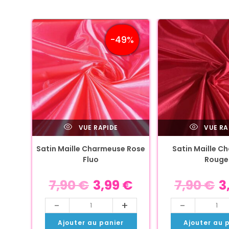
-49%
VUE RAPIDE
VUE RA
Satin Maille Charmeuse Rose
Satin Maille C
Fluo
Rouge
7,90
€
3,99
€
7,90
€
3
-
+
-
Ajouter au panier
Ajouter au 