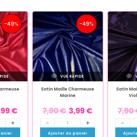
-49%
-49%
PIDE
VUE RAPIDE
V
harmeuse
Satin Maille Charmeuse
Satin Ma
Marine
Vio
,99
€
7,90
€
3,99
€
7,90
+
-
+
-
panier
Ajouter au panier
Ajout