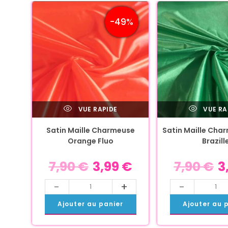
-49%
VUE RAPIDE
VUE RA
Satin Maille Charmeuse
Satin Maille Cha
Orange Fluo
Brazill
7,90
€
3,99
€
7,90
€
3
-
+
-
Ajouter au panier
Ajouter au 