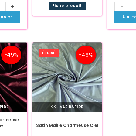
+
-
Fiche produit
panier
Ajout
ÉPUISÉ
-49%
-49%
PIDE
VUE RAPIDE
harmeuse
Satin Maille Charmeuse Ciel
ux