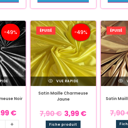
ÉPUISÉ
ÉPUISÉ
-49%
-49%
PIDE
VUE RAPIDE
V
Satin Maille Charmeuse
rmeuse Noir
Satin Mail
Jaune
,99
€
7,90
7,90
€
3,99
€
+
Fic
Fiche produit