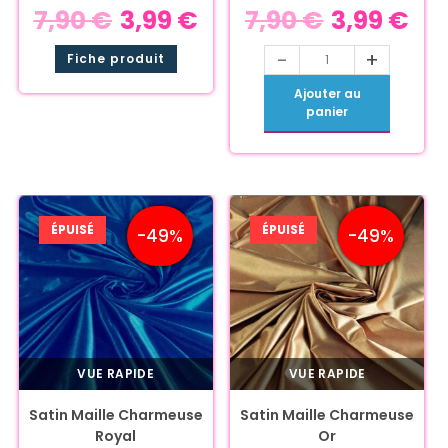
7,90
€
3,99
€
7,90
€
3,99
€
-
+
Fiche produit
Ajouter au
panier
ÉPUISÉ
ÉPUISÉ
-49%
-49%
VUE RAPIDE
VUE RAPIDE
Satin Maille Charmeuse
Satin Maille Charmeuse
Royal
Or