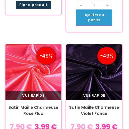
-
+
Fiche produit
Ajouter au
panier
-49%
-49%
VUE RAPIDE
VUE RAPIDE
Satin Maille Charmeuse
Satin Maille Charmeuse
Rose Fluo
Violet Foncé
7,90
€
3,99
€
7,90
€
3,99
€