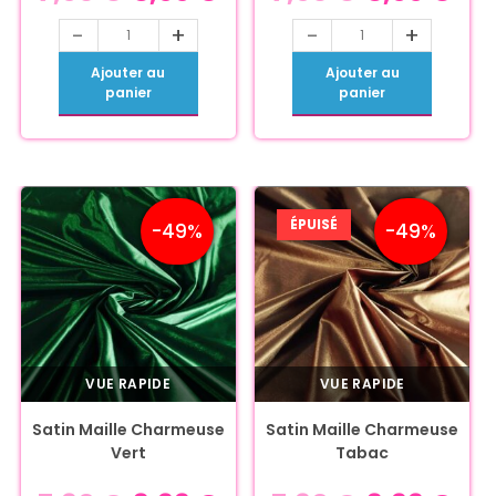
-
+
-
+
Ajouter au
Ajouter au
panier
panier
ÉPUISÉ
-49%
-49%
VUE RAPIDE
VUE RAPIDE
Satin Maille Charmeuse
Satin Maille Charmeuse
Vert
Tabac