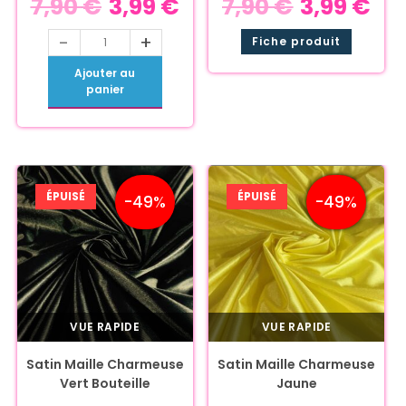
7,90
€
3,99
€
7,90
€
3,99
€
-
+
Fiche produit
Ajouter au
panier
ÉPUISÉ
ÉPUISÉ
-49%
-49%
VUE RAPIDE
VUE RAPIDE
Satin Maille Charmeuse
Satin Maille Charmeuse
Vert Bouteille
Jaune