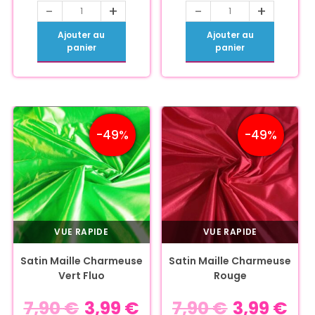
-
+
-
+
Ajouter au
Ajouter au
panier
panier
-49%
-49%
VUE RAPIDE
VUE RAPIDE
Satin Maille Charmeuse
Satin Maille Charmeuse
Vert Fluo
Rouge
7,90
€
3,99
€
7,90
€
3,99
€