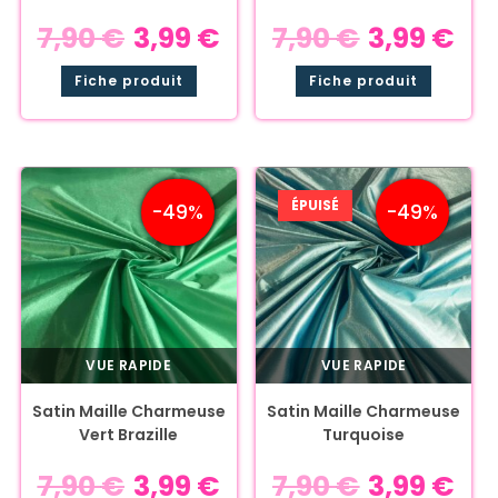
7,90
€
3,99
€
7,90
€
3,99
€
Fiche produit
Fiche produit
ÉPUISÉ
-49%
-49%
VUE RAPIDE
VUE RAPIDE
Satin Maille Charmeuse
Satin Maille Charmeuse
Vert Brazille
Turquoise
7,90
€
3,99
€
7,90
€
3,99
€