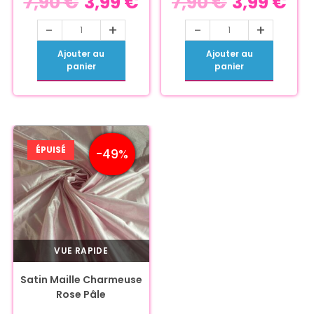
7,90
€
3,99
€
7,90
€
3,99
€
-
+
-
+
Ajouter au
Ajouter au
panier
panier
ÉPUISÉ
-49%
VUE RAPIDE
Satin Maille Charmeuse
Rose Pâle