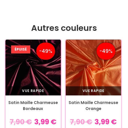
Autres couleurs
ÉPUISÉ
-49%
-49%
VUE RAPIDE
VUE RAPIDE
Satin Maille Charmeuse
Satin Maille Charmeuse
Bordeaux
Orange
7,90
€
3,99
€
7,90
€
3,99
€