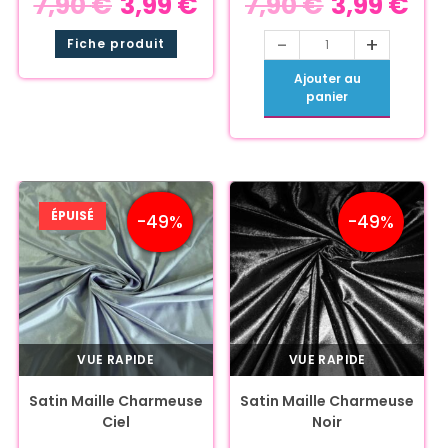
7,90
€
3,99
€
7,90
€
3,99
€
-
+
Fiche produit
Ajouter au
panier
ÉPUISÉ
-49%
-49%
VUE RAPIDE
VUE RAPIDE
Satin Maille Charmeuse
Satin Maille Charmeuse
Ciel
Noir