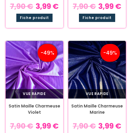
7,90
€
3,99
€
7,90
€
3,99
€
Fiche produit
Fiche produit
-49%
-49%
VUE RAPIDE
VUE RAPIDE
Satin Maille Charmeuse
Satin Maille Charmeuse
Violet
Marine
7,90
€
3,99
€
7,90
€
3,99
€