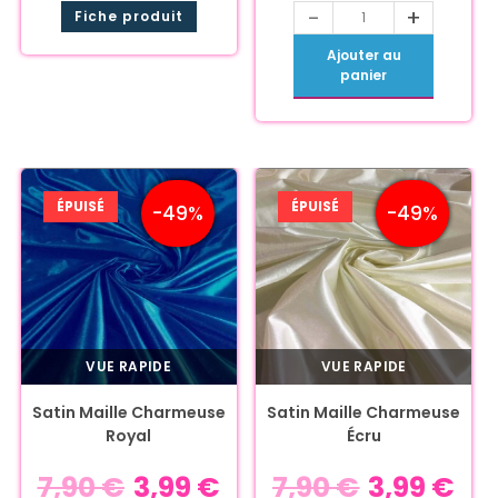
-
+
Fiche produit
Ajouter au
panier
ÉPUISÉ
ÉPUISÉ
-49%
-49%
VUE RAPIDE
VUE RAPIDE
Satin Maille Charmeuse
Satin Maille Charmeuse
Royal
Écru
7,90
€
3,99
€
7,90
€
3,99
€