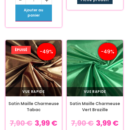
-
+
Ajouter au
panier
ÉPUISÉ
-49%
-49%
VUE RAPIDE
VUE RAPIDE
Satin Maille Charmeuse
Satin Maille Charmeuse
Tabac
Vert Brazille
7,90
€
3,99
€
7,90
€
3,99
€