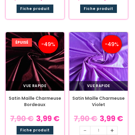
Fiche produit
Fiche produit
ÉPUISÉ
-49%
-49%
VUE RAPIDE
VUE RAPIDE
Satin Maille Charmeuse
Satin Maille Charmeuse
Bordeaux
Violet
7,90
€
3,99
€
7,90
€
3,99
€
-
+
Fiche produit