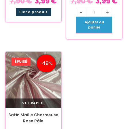
7,90
€
3,99
€
7,90
€
3,99
€
-
+
Fiche produit
Ajouter au
panier
ÉPUISÉ
-49%
VUE RAPIDE
Satin Maille Charmeuse
Rose Pâle