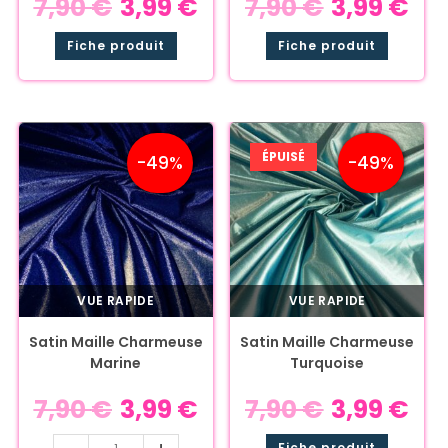
7,90
€
3,99
€
7,90
€
3,99
€
Fiche produit
Fiche produit
ÉPUISÉ
-49%
-49%
VUE RAPIDE
VUE RAPIDE
Satin Maille Charmeuse
Satin Maille Charmeuse
Marine
Turquoise
7,90
€
3,99
€
7,90
€
3,99
€
Fiche produit