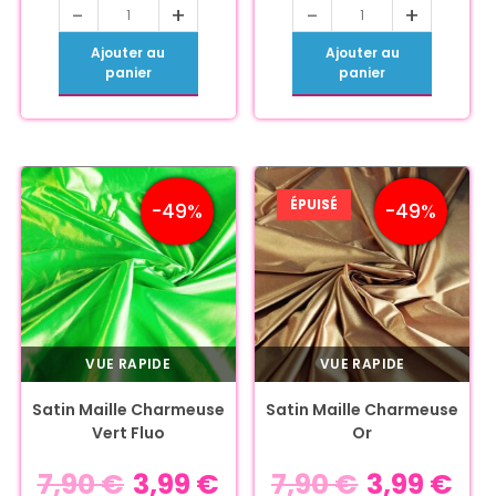
-
+
-
+
Ajouter au
Ajouter au
panier
panier
ÉPUISÉ
-49%
-49%
VUE RAPIDE
VUE RAPIDE
Satin Maille Charmeuse
Satin Maille Charmeuse
Vert Fluo
Or
7,90
€
3,99
€
7,90
€
3,99
€