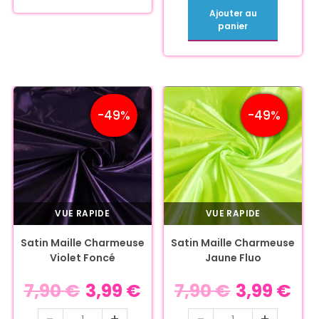
Ajouter au
panier
-49%
-49%
VUE RAPIDE
VUE RAPIDE
Satin Maille Charmeuse
Satin Maille Charmeuse
Violet Foncé
Jaune Fluo
7,90
€
3,99
€
7,90
€
3,99
€
-
+
-
+