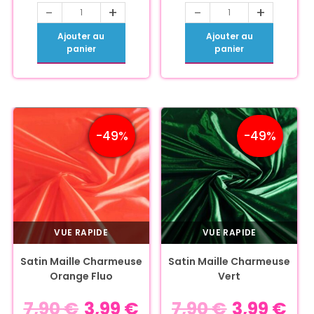
-
+
-
+
Ajouter au
Ajouter au
panier
panier
-49%
-49%
VUE RAPIDE
VUE RAPIDE
Satin Maille Charmeuse
Satin Maille Charmeuse
Orange Fluo
Vert
7,90
€
3,99
€
7,90
€
3,99
€