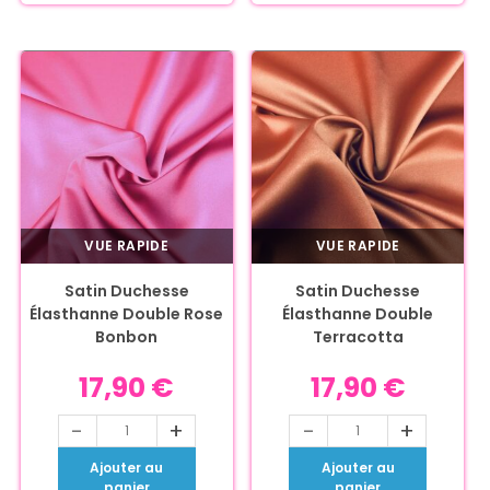
VUE RAPIDE
VUE RAPIDE
Satin Duchesse
Satin Duchesse
Élasthanne Double Rose
Élasthanne Double
Bonbon
Terracotta
17,90
€
17,90
€
-
+
-
+
Ajouter au
Ajouter au
panier
panier