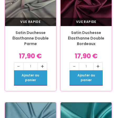
VUE RAPIDE
VUE RAPIDE
Satin Duchesse
Satin Duchesse
Élasthanne Double
Élasthanne Double
Parme
Bordeaux
17,90
€
17,90
€
-
+
-
+
Ajouter au
Ajouter au
panier
panier