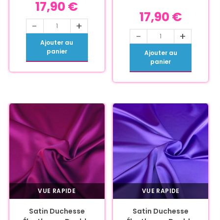
17,90
€
17,90
€
-
+
-
+
Ajouter au
panier
Ajouter au
panier
VUE RAPIDE
VUE RAPIDE
Satin Duchesse
Satin Duchesse