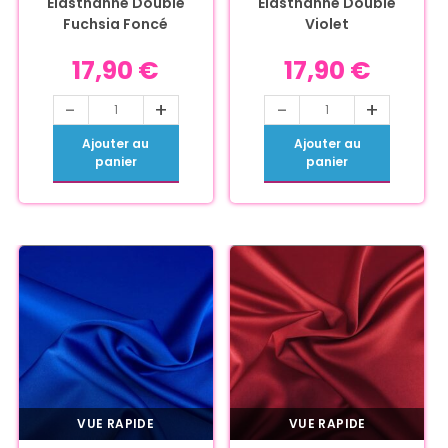
Élasthanne Double
Élasthanne Double
Fuchsia Foncé
Violet
17,90
€
17,90
€
-
+
-
+
Ajouter au
Ajouter au
panier
panier
VUE RAPIDE
VUE RAPIDE