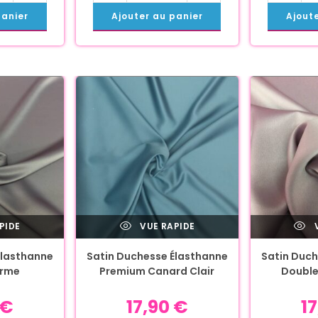
panier
Ajouter au panier
Ajout
PIDE
VUE RAPIDE
V
Élasthanne
Satin Duchesse Élasthanne
Satin Duch
arme
Premium Canard Clair
Double
€
17,90
€
1