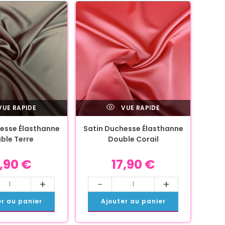
UE RAPIDE
VUE RAPIDE
esse Élasthanne
Satin Duchesse Élasthanne
ble Terre
Double Corail
7,90
€
17,90
€
+
-
+
er au panier
Ajouter au panier