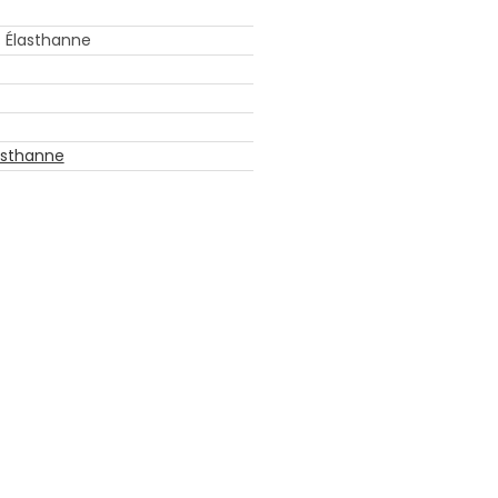
% Élasthanne
asthanne