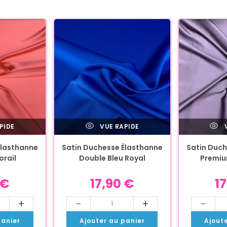
PIDE
VUE RAPIDE
V
Élasthanne
Satin Duchesse Élasthanne
Satin Duch
rail
Double Bleu Royal
Premiu
€
17,90
€
1
+
-
+
-
panier
Ajouter au panier
Ajout