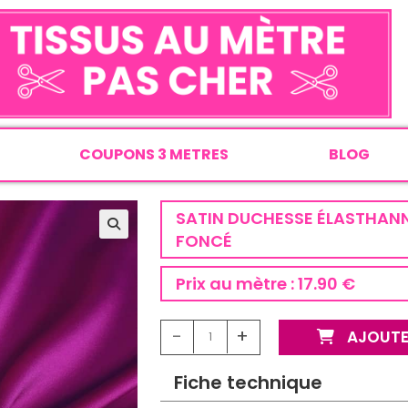
COUPONS 3 METRES
BLOG
SATIN DUCHESSE ÉLASTHANN
FONCÉ
Prix au mètre :
17.90 €
-
+
AJOUTE
Fiche technique