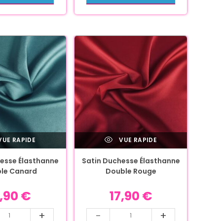
UE RAPIDE
VUE RAPIDE
esse Élasthanne
Satin Duchesse Élasthanne
le Canard
Double Rouge
7,90
€
17,90
€
+
-
+