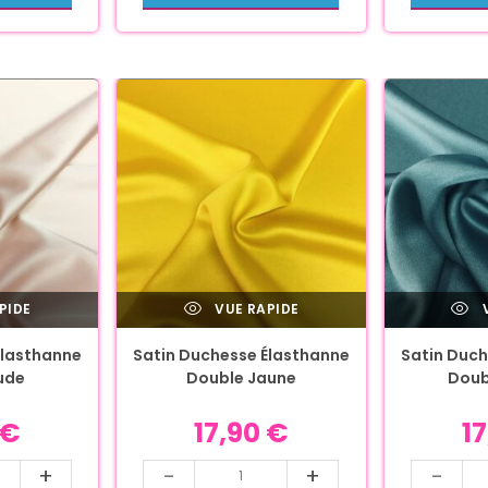
PIDE
VUE RAPIDE
V
Élasthanne
Satin Duchesse Élasthanne
Satin Duch
ude
Double Jaune
Doub
€
17,90
€
1
+
-
+
-