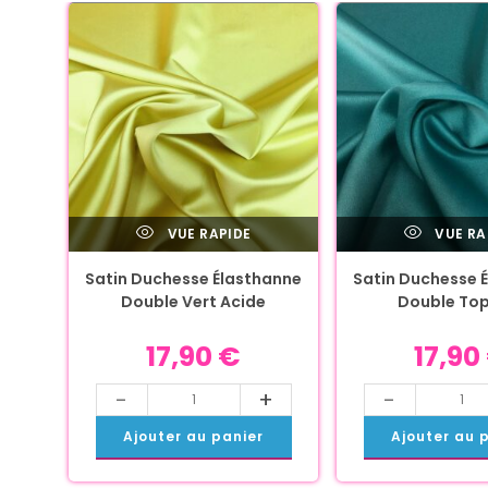
VUE RAPIDE
VUE RA
Satin Duchesse Élasthanne
Satin Duchesse 
Double Vert Acide
Double To
17,90
€
17,90
-
+
-
Ajouter au panier
Ajouter au 