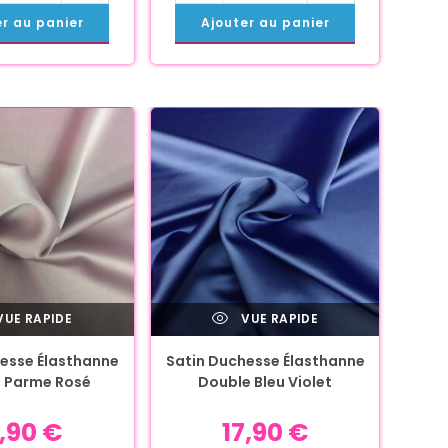
er au panier
Ajouter au panier
UE RAPIDE
VUE RAPIDE
esse Élasthanne
Satin Duchesse Élasthanne
 Parme Rosé
Double Bleu Violet
7,90
€
17,90
€