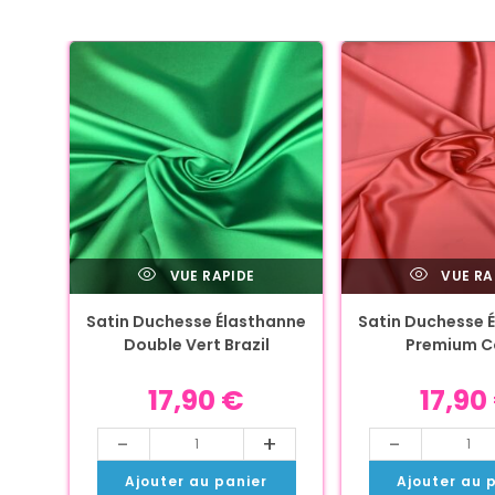
VUE RAPIDE
VUE RA
Satin Duchesse Élasthanne
Satin Duchesse 
Double Vert Brazil
Premium Co
17,90
€
17,90
-
+
-
Ajouter au panier
Ajouter au 