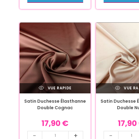
VUE RAPIDE
VUE RA
Satin Duchesse Élasthanne
Satin Duchesse 
Double Cognac
Double N
17,90
€
17,90
-
+
-