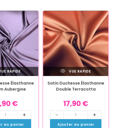
UE RAPIDE
VUE RAPIDE
esse Élasthanne
Satin Duchesse Élasthanne
m Aubergine
Double Terracotta
7,90
€
17,90
€
+
-
+
er au panier
Ajouter au panier