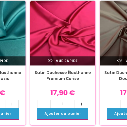
PIDE
VUE RAPIDE
V
Élasthanne
Satin Duchesse Élasthanne
Satin Duch
pazio
Premium Cerise
Dou
€
17,90
€
1
+
-
+
-
panier
Ajouter au panier
Ajout