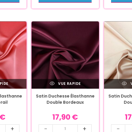
PIDE
VUE RAPIDE
V
Élasthanne
Satin Duchesse Élasthanne
Satin Duch
rail
Double Bordeaux
Dou
€
17,90
€
1
+
-
+
-