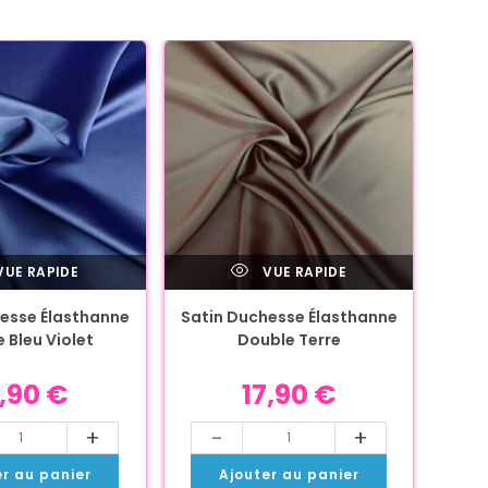
UE RAPIDE
VUE RAPIDE
esse Élasthanne
Satin Duchesse Élasthanne
 Bleu Violet
Double Terre
7,90
€
17,90
€
+
-
+
er au panier
Ajouter au panier