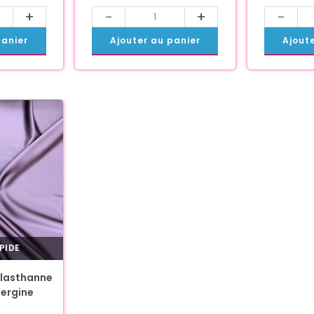
+
-
+
-
panier
Ajouter au panier
Ajout
PIDE
Élasthanne
ergine