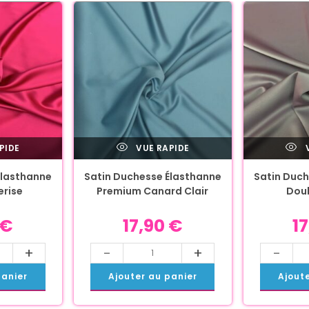
PIDE
VUE RAPIDE
V
Élasthanne
Satin Duchesse Élasthanne
Satin Duch
erise
Premium Canard Clair
Dou
€
17,90
€
1
+
-
+
-
panier
Ajouter au panier
Ajout