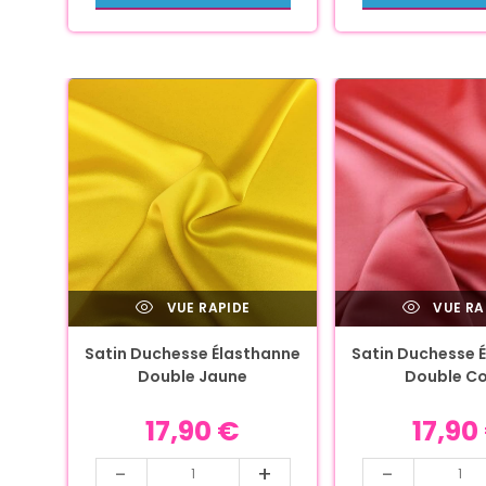
VUE RAPIDE
VUE RA
Satin Duchesse Élasthanne
Satin Duchesse 
Double Jaune
Double Co
17,90
€
17,90
-
+
-