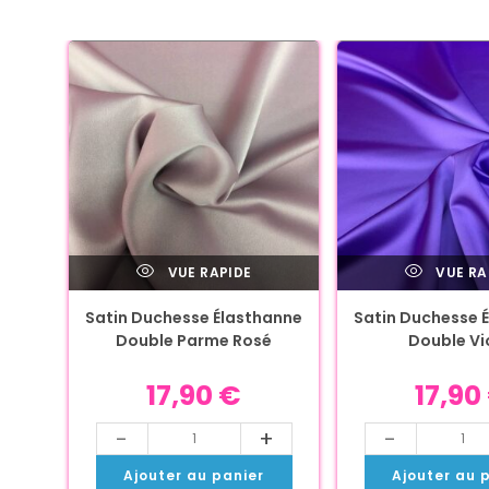
VUE RAPIDE
VUE RA
Satin Duchesse Élasthanne
Satin Duchesse 
Double Parme Rosé
Double Vi
17,90
€
17,90
-
+
-
Ajouter au panier
Ajouter au 