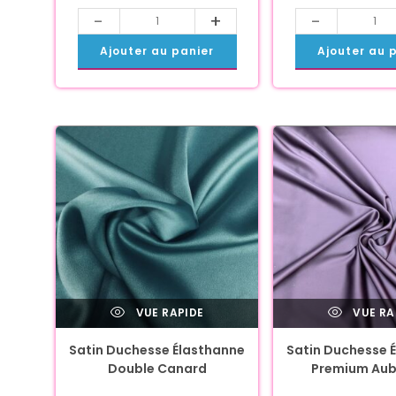
-
+
-
Ajouter au panier
Ajouter au 
VUE RAPIDE
VUE RA
Satin Duchesse Élasthanne
Satin Duchesse 
Double Canard
Premium Aub