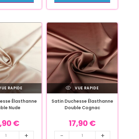
UE RAPIDE
VUE RAPIDE
esse Élasthanne
Satin Duchesse Élasthanne
ble Nude
Double Cognac
7,90
€
17,90
€
+
-
+