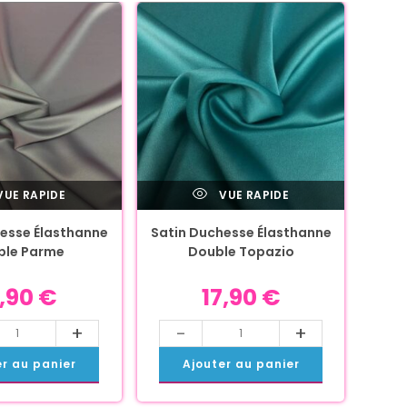
UE RAPIDE
VUE RAPIDE
esse Élasthanne
Satin Duchesse Élasthanne
ble Parme
Double Topazio
7,90
€
17,90
€
+
-
+
er au panier
Ajouter au panier