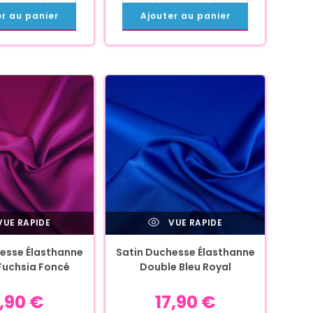
er au panier
Ajouter au panier
UE RAPIDE
VUE RAPIDE
esse Élasthanne
Satin Duchesse Élasthanne
Fuchsia Foncé
Double Bleu Royal
7,90
€
17,90
€