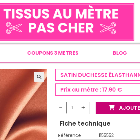
COUPONS 3 METRES
BLOG
SATIN DUCHESSE ÉLASTHAN
Prix au mètre :
17.90 €
-
+
AJOUTE
Fiche technique
Référence
1155552