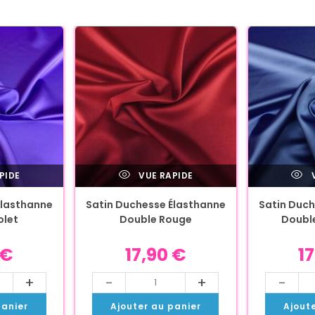
PIDE
VUE RAPIDE
V
Élasthanne
Satin Duchesse Élasthanne
Satin Duch
olet
Double Rouge
Double
€
17,90
€
1
+
-
+
-
panier
Ajouter au panier
Ajout