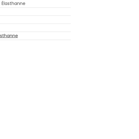
% Élasthanne
asthanne