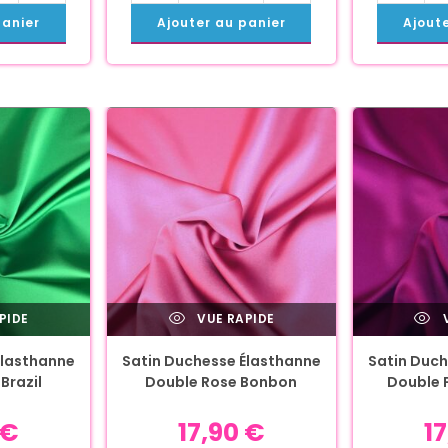
panier
Ajouter au panier
Ajout
PIDE
VUE RAPIDE
V
Élasthanne
Satin Duchesse Élasthanne
Satin Duch
Brazil
Double Rose Bonbon
Double 
€
17,90
€
1