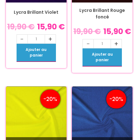
Lycra Brillant Rouge
Lycra Brillant Violet
foncé
19,90
€
15,90
€
19,90
€
15,90
€
-
+
-
+
Ajouter au
Ajouter au
panier
panier
-20%
-20%