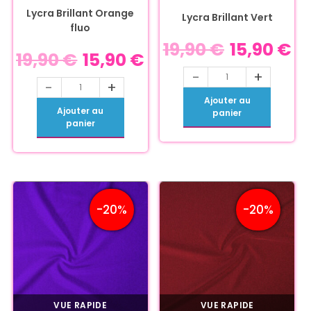
Lycra Brillant Orange
Lycra Brillant Vert
fluo
19,90
€
15,90
€
19,90
€
15,90
€
-
+
-
+
Ajouter au
Ajouter au
panier
panier
-20%
-20%
VUE RAPIDE
VUE RAPIDE