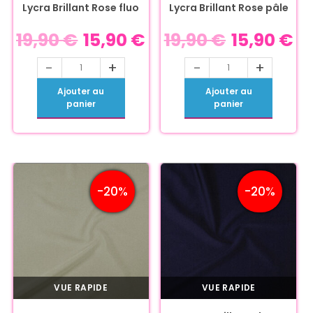
Lycra Brillant Rose fluo
Lycra Brillant Rose pâle
19,90
€
15,90
€
19,90
€
15,90
€
-
+
-
+
Ajouter au
Ajouter au
panier
panier
-20%
-20%
VUE RAPIDE
VUE RAPIDE