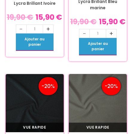
Lycra Brillant Bleu
Lycra Brillant Ivoire
marine
19,90
€
15,90
€
19,90
€
15,90
€
-
+
-
+
Ajouter au
Ajouter au
panier
panier
-20%
-20%
VUE RAPIDE
VUE RAPIDE