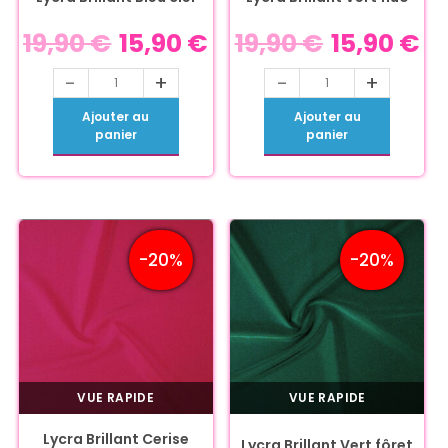
19,90
€
15,90
€
19,90
€
15,90
€
-
+
-
+
Ajouter au
Ajouter au
panier
panier
-20%
-20%
VUE RAPIDE
VUE RAPIDE
Lycra Brillant Cerise
Lycra Brillant Vert fôret