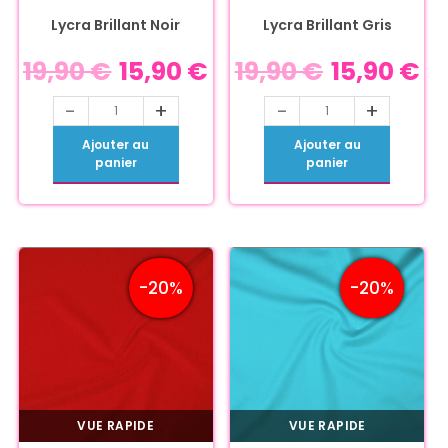
Lycra Brillant Noir
Lycra Brillant Gris
19,90
€
15,90
€
19,90
€
15,90
€
-
+
-
+
Ajouter au
Ajouter au
panier
panier
-20%
-20%
VUE RAPIDE
VUE RAPIDE