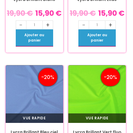
19,90
€
15,90
€
19,90
€
15,90
€
-
+
-
+
Ajouter au
Ajouter au
panier
panier
-20%
-20%
VUE RAPIDE
VUE RAPIDE
Lycra Brillant Bleu ciel
Lycra Brillant Vert fluo