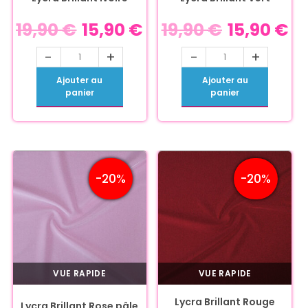
19,90
€
15,90
€
19,90
€
15,90
€
-
+
-
+
Ajouter au
Ajouter au
panier
panier
-20%
-20%
VUE RAPIDE
VUE RAPIDE
Lycra Brillant Rouge
Lycra Brillant Rose pâle