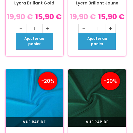
Lycra Brillant Gold
Lycra Brillant Jaune
19,90
€
15,90
€
19,90
€
15,90
€
-
+
-
+
Ajouter au
Ajouter au
panier
panier
-20%
-20%
VUE RAPIDE
VUE RAPIDE