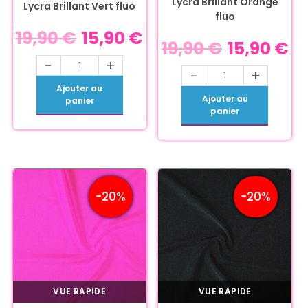
Lycra Brillant Orange
Lycra Brillant Vert fluo
fluo
19,90
€
15,90
€
19,90
€
15,90
€
-
+
-
+
Ajouter au
Ajouter au
panier
panier
-20%
-20%
VUE RAPIDE
VUE RAPIDE