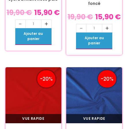
foncé
19,90
€
15,90
€
19,90
€
15,90
€
-
+
-
+
Ajouter au
Ajouter au
panier
panier
-20%
-20%
VUE RAPIDE
VUE RAPIDE