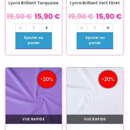
Lycra Brillant Turquoise
Lycra Brillant Vert fôret
19,90
€
15,90
€
19,90
€
15,90
€
-
+
-
+
Ajouter au
Ajouter au
panier
panier
-20%
-20%
VUE RAPIDE
VUE RAPIDE