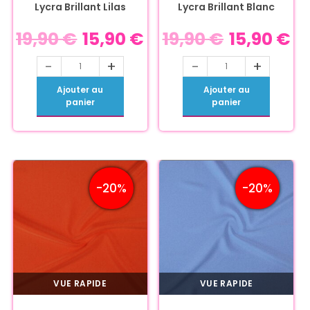
Lycra Brillant Lilas
Lycra Brillant Blanc
19,90
€
15,90
€
19,90
€
15,90
€
-
+
-
+
Ajouter au
Ajouter au
panier
panier
-20%
-20%
VUE RAPIDE
VUE RAPIDE