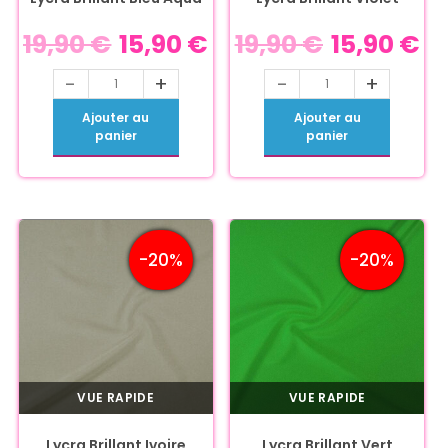
19,90
€
15,90
€
19,90
€
15,90
€
-
+
-
+
Ajouter au
Ajouter au
panier
panier
-20%
-20%
VUE RAPIDE
VUE RAPIDE
Lycra Brillant Ivoire
Lycra Brillant Vert