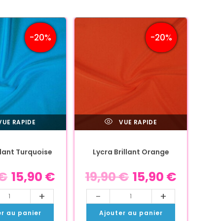
-20%
-20%
UE RAPIDE
VUE RAPIDE
llant Turquoise
Lycra Brillant Orange
€
15,90
€
19,90
€
15,90
€
+
-
+
er au panier
Ajouter au panier