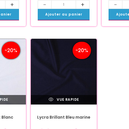
+
-
+
-
panier
Ajouter au panier
Ajout
-20%
-20%
PIDE
VUE RAPIDE
t Blanc
Lycra Brillant Bleu marine