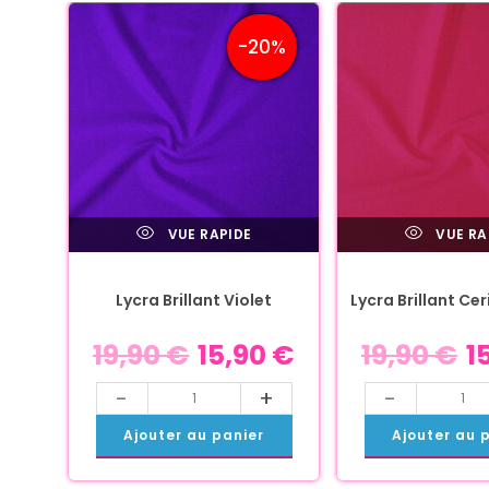
-20%
VUE RAPIDE
VUE RA
Lycra Brillant Violet
Lycra Brillant Ce
19,90
€
15,90
€
19,90
€
1
-
+
-
Ajouter au panier
Ajouter au 