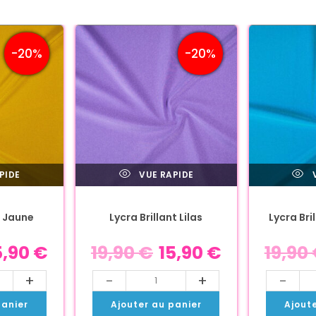
-20%
-20%
PIDE
VUE RAPIDE
V
t Jaune
Lycra Brillant Lilas
Lycra Bri
5,90
€
19,90
€
15,90
€
19,90
+
-
+
-
panier
Ajouter au panier
Ajout