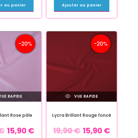
er au panier
Ajouter au panier
-20%
-20%
UE RAPIDE
VUE RAPIDE
llant Rose pâle
Lycra Brillant Rouge foncé
€
15,90
€
19,90
€
15,90
€