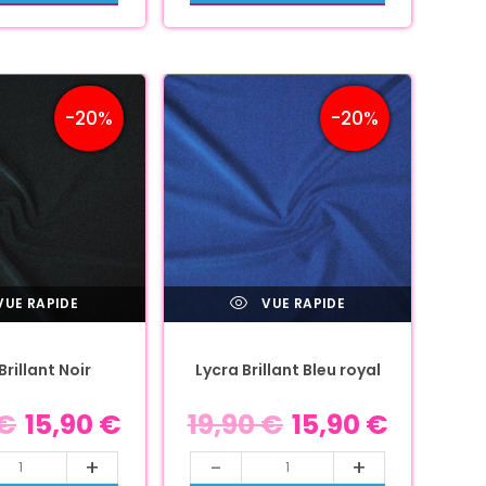
-20%
-20%
UE RAPIDE
VUE RAPIDE
Brillant Noir
Lycra Brillant Bleu royal
€
15,90
€
19,90
€
15,90
€
+
-
+