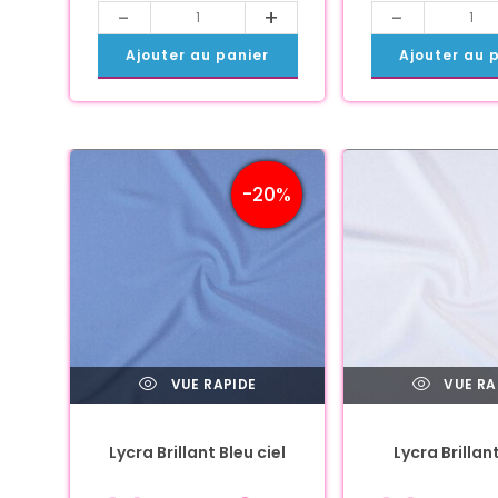
-
+
-
Ajouter au panier
Ajouter au 
-20%
VUE RAPIDE
VUE RA
Lycra Brillant Bleu ciel
Lycra Brillan