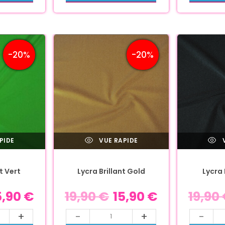
-20%
-20%
PIDE
VUE RAPIDE
V
t Vert
Lycra Brillant Gold
Lycra 
5,90
€
19,90
€
15,90
€
19,90
+
-
+
-