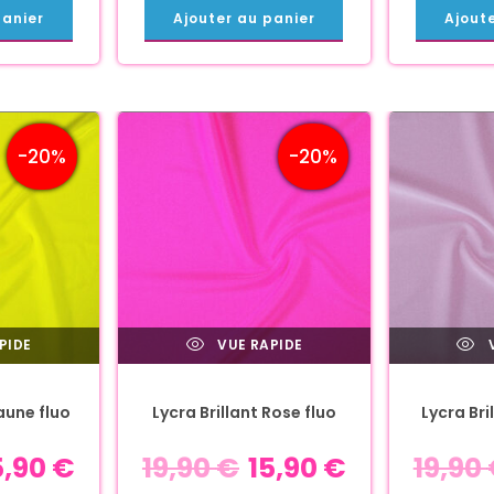
panier
Ajouter au panier
Ajout
-20%
-20%
PIDE
VUE RAPIDE
V
Jaune fluo
Lycra Brillant Rose fluo
Lycra Bri
5,90
€
19,90
€
15,90
€
19,90