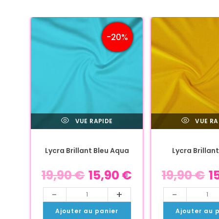
-20%
VUE RAPIDE
VUE RA
Lycra Brillant Bleu Aqua
Lycra Brillan
19,90
€
15,90
€
19,90
€
1
-
+
-
Ajouter au panier
Ajouter au 