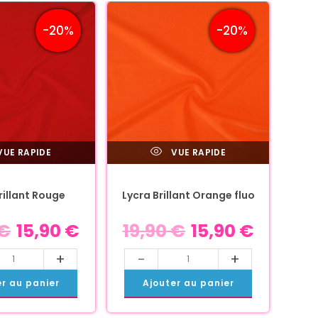
-20%
-20%
UE RAPIDE
VUE RAPIDE
rillant Rouge
Lycra Brillant Orange fluo
€
15,90
€
19,90
€
15,90
€
+
-
+
er au panier
Ajouter au panier