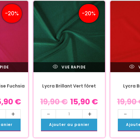
-20%
-20%
PIDE
VUE RAPIDE
V
rise Fuchsia
Lycra Brillant Vert fôret
Lycra B
5,90
€
19,90
€
15,90
€
19,90
+
-
+
-
panier
Ajouter au panier
Ajout