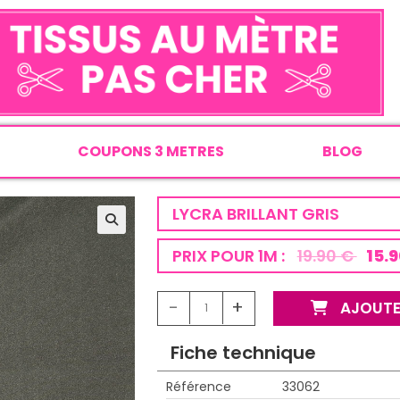
COUPONS 3 METRES
BLOG
LYCRA BRILLANT GRIS
PRIX POUR 1M :
19.90 €
15.9
-
+
AJOUTE
Fiche technique
Référence
33062