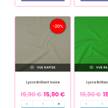
-20%
VUE RAPIDE
VUE RA
Lycra Brillant Ivoire
Lycra Brillan
19,90
€
15,90
€
19,90
€
1
-
+
-