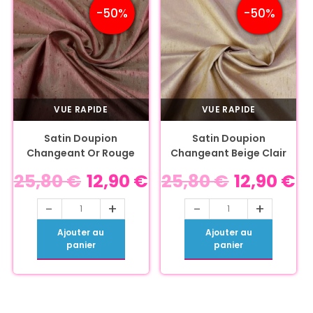
-50%
-50%
VUE RAPIDE
VUE RAPIDE
Satin Doupion
Satin Doupion
Changeant Or Rouge
Changeant Beige Clair
25,80
€
12,90
€
25,80
€
12,90
€
-
+
-
+
Ajouter au
Ajouter au
panier
panier