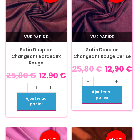
VUE RAPIDE
VUE RAPIDE
Satin Doupion
Satin Doupion
Changeant Bordeaux
Changeant Rouge Cerise
Rouge
25,80
€
12,90
€
25,80
€
12,90
€
-
+
-
+
Ajouter au
panier
Ajouter au
panier
-50%
-50%