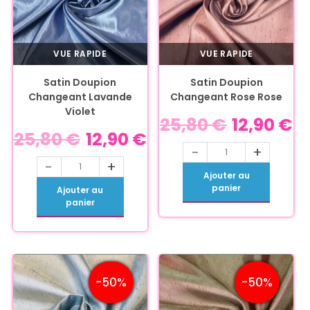
VUE RAPIDE
VUE RAPIDE
Satin Doupion
Satin Doupion
Changeant Lavande
Changeant Rose Rose
Violet
25,80
€
12,90
€
25,80
€
12,90
€
-
+
-
+
Ajouter au
panier
Ajouter au
panier
-50%
-50%