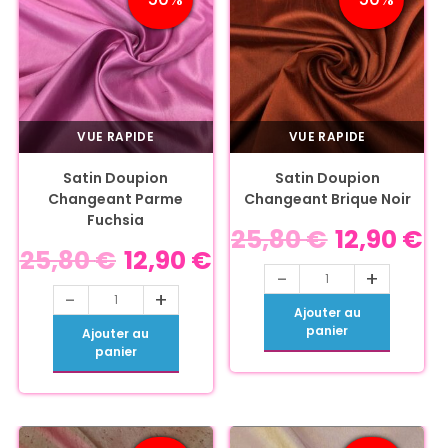
VUE RAPIDE
VUE RAPIDE
Satin Doupion
Satin Doupion
Changeant Parme
Changeant Brique Noir
Fuchsia
25,80
€
12,90
€
25,80
€
12,90
€
-
+
-
+
Ajouter au
panier
Ajouter au
panier