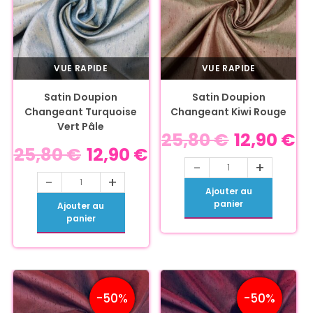
VUE RAPIDE
VUE RAPIDE
Satin Doupion
Satin Doupion
Changeant Turquoise
Changeant Kiwi Rouge
Vert Pâle
25,80
€
12,90
€
25,80
€
12,90
€
-
+
-
+
Ajouter au
panier
Ajouter au
panier
-50%
-50%