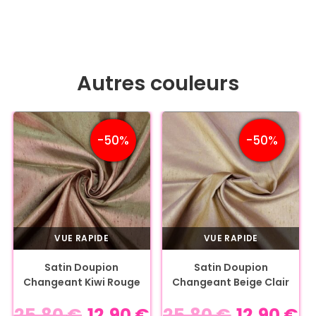
Autres couleurs
-50%
-50%
VUE RAPIDE
VUE RAPIDE
Satin Doupion
Satin Doupion
Changeant Kiwi Rouge
Changeant Beige Clair
25,80
€
12,90
€
25,80
€
12,90
€