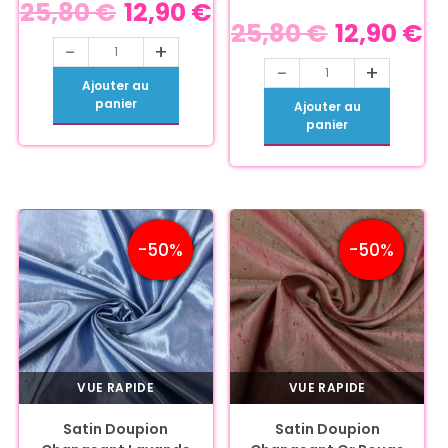
25,80
€
12,90
€
25,80
€
12,90
€
-
+
-
+
Ajouter au
panier
Ajouter au
panier
-50%
-50%
VUE RAPIDE
VUE RAPIDE
Satin Doupion
Satin Doupion