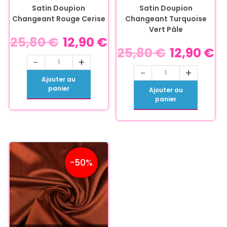
Satin Doupion
Satin Doupion
Changeant Rouge Cerise
Changeant Turquoise
Vert Pâle
25,80
€
12,90
€
25,80
€
12,90
€
-
+
-
+
Ajouter au
panier
Ajouter au
panier
-50%