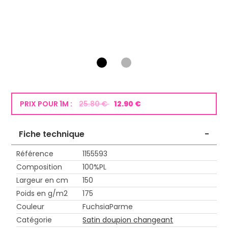
PRIX POUR 1M :
25.80 €
12.90 €
Fiche technique
-
Référence
1155593
Composition
100%PL
Largeur en cm
150
Poids en g/m2
175
Couleur
FuchsiaParme
Catégorie
Satin doupion changeant