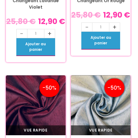
Changeant Lavande
Changeant Or Rouge
Violet
25,80
€
12,90
€
25,80
€
12,90
€
-
+
-
+
Ajouter au
panier
Ajouter au
panier
-50%
-50%
VUE RAPIDE
VUE RAPIDE