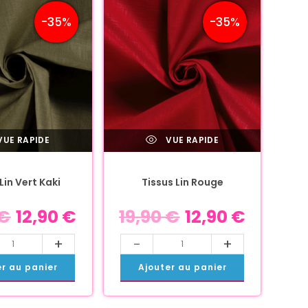
-35%
-35%
UE RAPIDE
VUE RAPIDE
Lin Vert Kaki
Tissus Lin Rouge
€
12,90
€
19,90
€
12,90
€
+
-
+
er au panier
Ajouter au panier