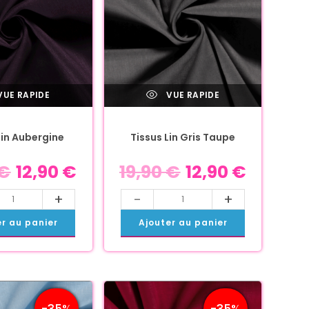
UE RAPIDE
VUE RAPIDE
Lin Aubergine
Tissus Lin Gris Taupe
€
12,90
€
19,90
€
12,90
€
+
-
+
er au panier
Ajouter au panier
-35%
-35%