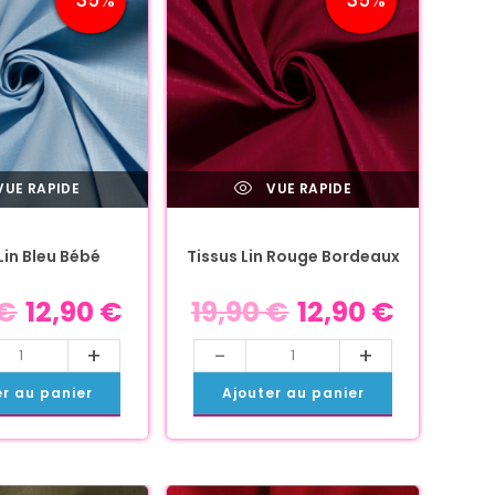
UE RAPIDE
VUE RAPIDE
Lin Bleu Bébé
Tissus Lin Rouge Bordeaux
€
12,90
€
19,90
€
12,90
€
+
-
+
er au panier
Ajouter au panier