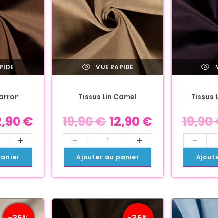
PIDE
VUE RAPIDE
V
Marron
Tissus Lin Camel
Tissus 
2,90
€
19,90
€
12,90
€
19,90
+
-
+
-
panier
Ajouter au panier
Ajout
-35%
-35%