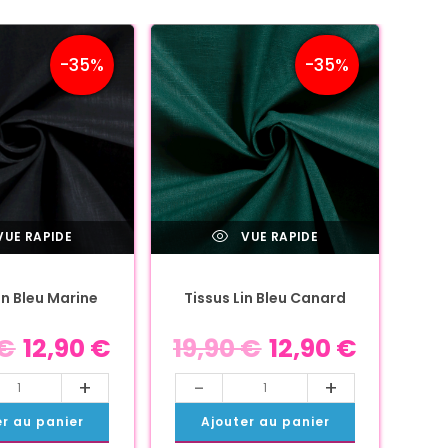
-35%
-35%
UE RAPIDE
VUE RAPIDE
in Bleu Marine
Tissus Lin Bleu Canard
€
12,90
€
19,90
€
12,90
€
+
-
+
er au panier
Ajouter au panier