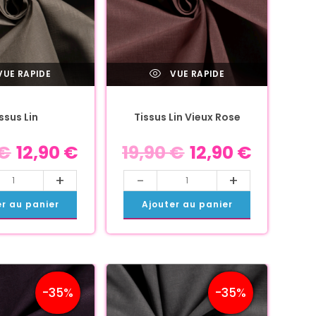
UE RAPIDE
VUE RAPIDE
ssus Lin
Tissus Lin Vieux Rose
€
12,90
€
19,90
€
12,90
€
+
-
+
er au panier
Ajouter au panier
-35%
-35%