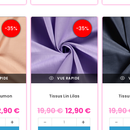
-35%
-35%
PIDE
VUE RAPIDE
V
Saumon
Tissus Lin Lilas
Tissu
2,90
€
19,90
€
12,90
€
19,90
+
-
+
-