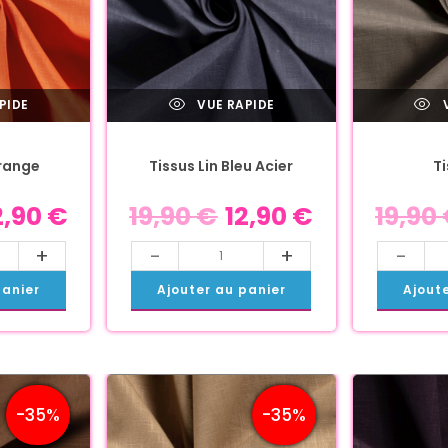
PIDE
VUE RAPIDE
V
Orange
Tissus Lin Bleu Acier
Ti
2,90
€
19,90
€
12,90
€
19,90
+
-
+
-
panier
Ajouter au panier
Ajout
-35%
-35%