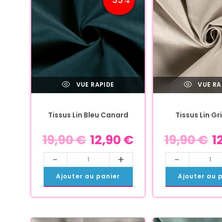
VUE RAPIDE
VUE RA
Tissus Lin Bleu Canard
Tissus Lin Gri
19,90
€
12,90
€
19,90
€
1
-
+
-
Ajouter au panier
Ajouter au 