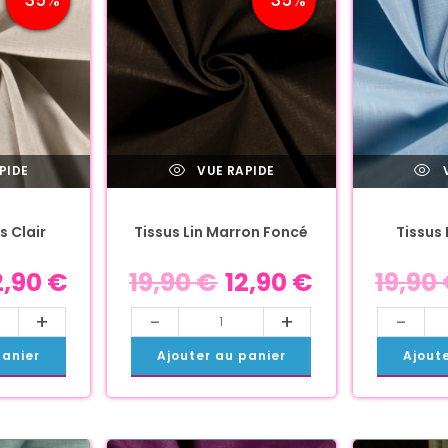
PIDE
VUE RAPIDE
V
s Clair
Tissus Lin Marron Foncé
Tissus 
2,90
€
19,90
€
12,90
€
19,90
+
-
+
-
panier
Ajouter au panier
Ajout