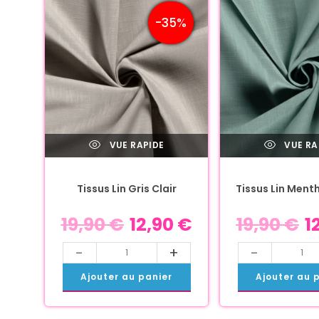
-35%
VUE RAPIDE
VUE RA
Tissus Lin Gris Clair
Tissus Lin Ment
19,90
€
12,90
€
19,90
€
1
-
+
-
Ajouter au panier
Ajouter au 