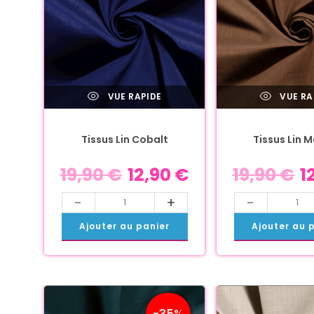
VUE RAPIDE
VUE RA
Tissus Lin Cobalt
Tissus Lin 
19,90
€
12,90
€
19,90
€
1
-
+
-
Ajouter au panier
Ajouter au 
-35%