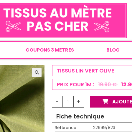
COUPONS 3 METRES
BLOG
TISSUS LIN VERT OLIVE
PRIX POUR 1M :
19.90 €
12.9
-
+
AJOUTE
Fiche technique
Référence
22699/823