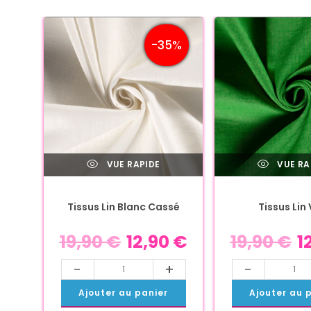
-35%
VUE RAPIDE
VUE RA
Tissus Lin Blanc Cassé
Tissus Lin 
19,90
€
12,90
€
19,90
€
1
-
+
-
Ajouter au panier
Ajouter au 