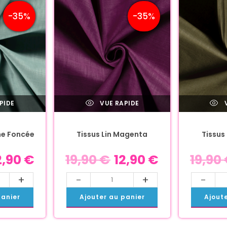
-35%
-35%
PIDE
VUE RAPIDE
V
he Foncée
Tissus Lin Magenta
Tissus 
2,90
€
19,90
€
12,90
€
19,90
+
-
+
-
panier
Ajouter au panier
Ajout