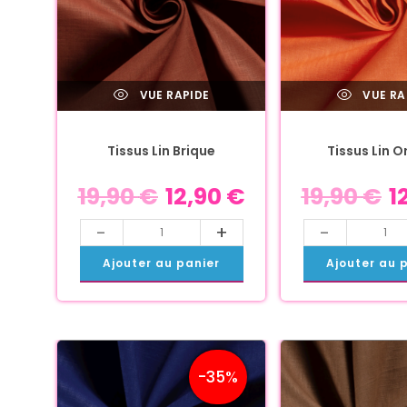
VUE RAPIDE
VUE RA
Tissus Lin Brique
Tissus Lin 
19,90
€
12,90
€
19,90
€
1
-
+
-
Ajouter au panier
Ajouter au 
-35%