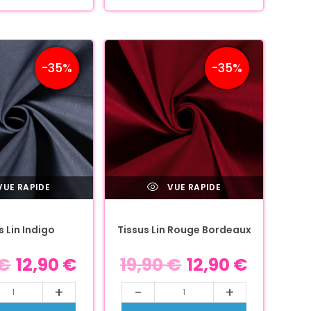
-35%
-35%
UE RAPIDE
VUE RAPIDE
s Lin Indigo
Tissus Lin Rouge Bordeaux
€
12,90
€
19,90
€
12,90
€
+
-
+