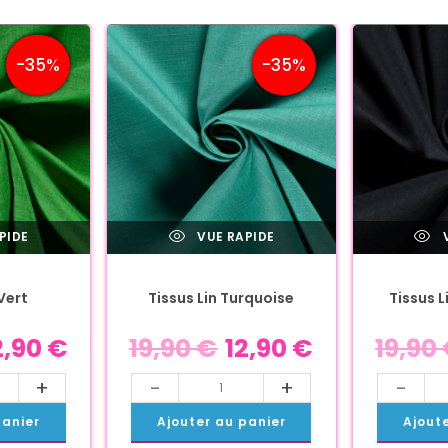
-35%
-35%
PIDE
VUE RAPIDE
V
Vert
Tissus Lin Turquoise
Tissus L
2,90
€
19,90
€
12,90
€
19,90
+
-
+
-
panier
Ajouter au panier
Ajout