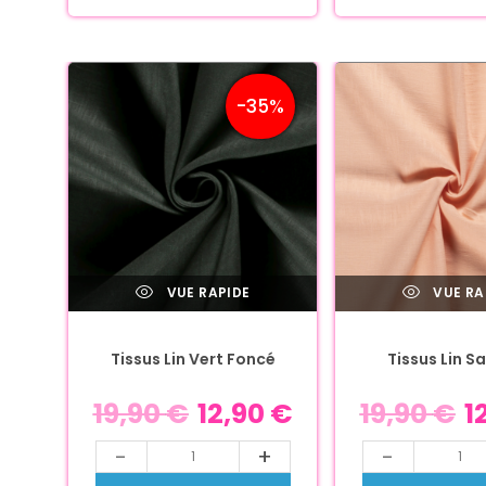
-35%
VUE RAPIDE
VUE RA
Tissus Lin Vert Foncé
Tissus Lin 
19,90
€
12,90
€
19,90
€
1
-
+
-