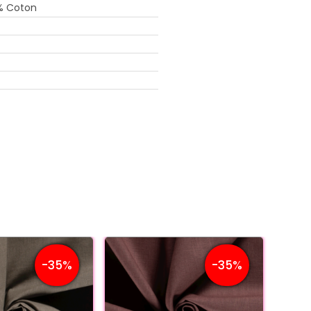
% Coton
-35%
-35%