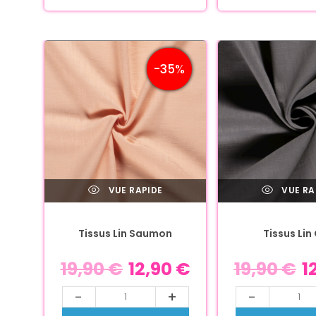
-35%
VUE RAPIDE
VUE RA
Tissus Lin Saumon
Tissus Lin 
19,90
€
12,90
€
19,90
€
1
-
+
-