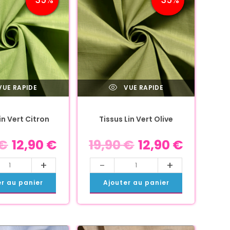
UE RAPIDE
VUE RAPIDE
in Vert Citron
Tissus Lin Vert Olive
€
12,90
€
19,90
€
12,90
€
+
-
+
er au panier
Ajouter au panier