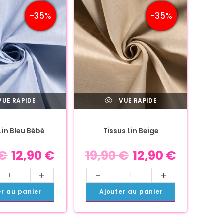
-35%
-35%
UE RAPIDE
VUE RAPIDE
Lin Bleu Bébé
Tissus Lin Beige
€
12,90
€
19,90
€
12,90
€
+
-
+
er au panier
Ajouter au panier