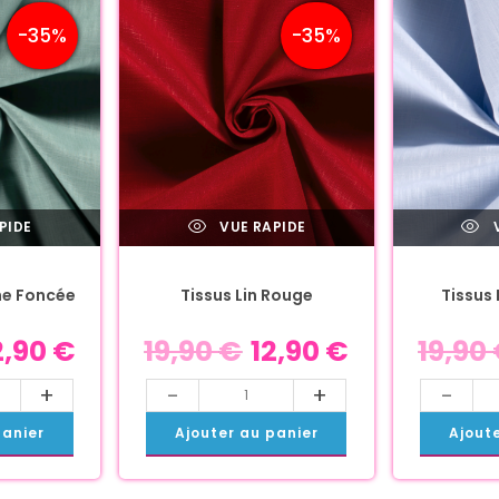
-35%
-35%
PIDE
VUE RAPIDE
V
he Foncée
Tissus Lin Rouge
Tissus 
2,90
€
19,90
€
12,90
€
19,90
+
-
+
-
panier
Ajouter au panier
Ajout