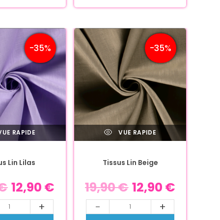
-35%
-35%
UE RAPIDE
VUE RAPIDE
s Lin Lilas
Tissus Lin Beige
€
12,90
€
19,90
€
12,90
€
+
-
+