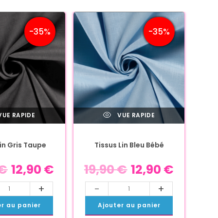
-35%
-35%
UE RAPIDE
VUE RAPIDE
Lin Gris Taupe
Tissus Lin Bleu Bébé
€
12,90
€
19,90
€
12,90
€
+
-
+
er au panier
Ajouter au panier