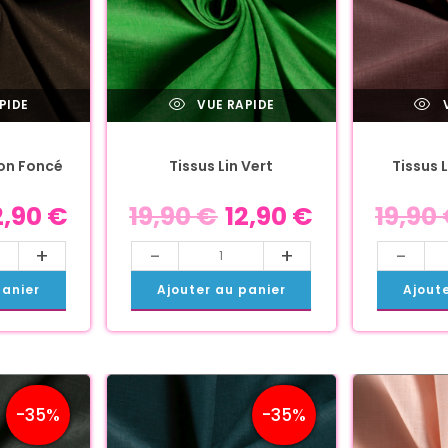
PIDE
VUE RAPIDE
V
ron Foncé
Tissus Lin Vert
Tissus 
2,90
€
19,90
€
12,90
€
19,90
+
-
+
-
panier
Ajouter au panier
Ajout
-35%
-35%