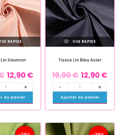
UE RAPIDE
VUE RAPIDE
 Lin Saumon
Tissus Lin Bleu Acier
€
12,90
€
19,90
€
12,90
€
+
-
+
er au panier
Ajouter au panier
-35%
-35%