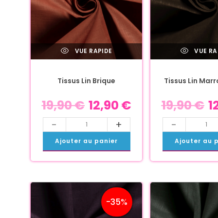
VUE RAPIDE
VUE RA
Tissus Lin Brique
Tissus Lin Mar
19,90
€
12,90
€
19,90
€
1
-
+
-
Ajouter au panier
Ajouter au 
-35%