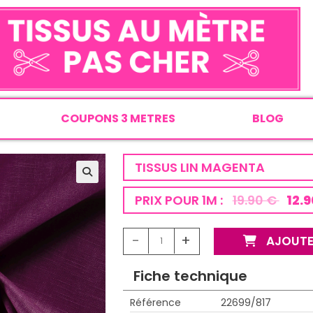
COUPONS 3 METRES
BLOG
TISSUS LIN MAGENTA
PRIX POUR 1M :
19.90 €
12.9
-
+
AJOUTE
Fiche technique
Référence
22699/817