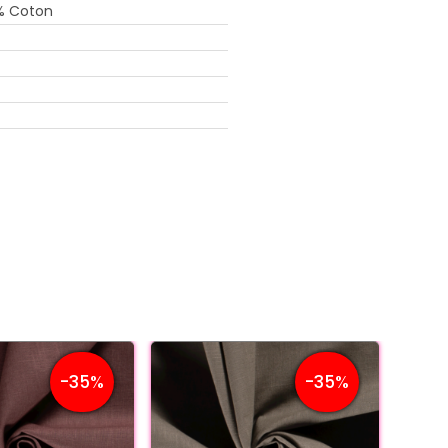
% Coton
-35%
-35%