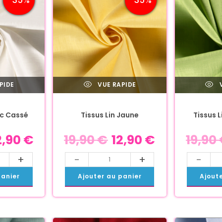
PIDE
VUE RAPIDE
V
nc Cassé
Tissus Lin Jaune
Tissus L
2,90
€
19,90
€
12,90
€
19,90
+
-
+
-
panier
Ajouter au panier
Ajout