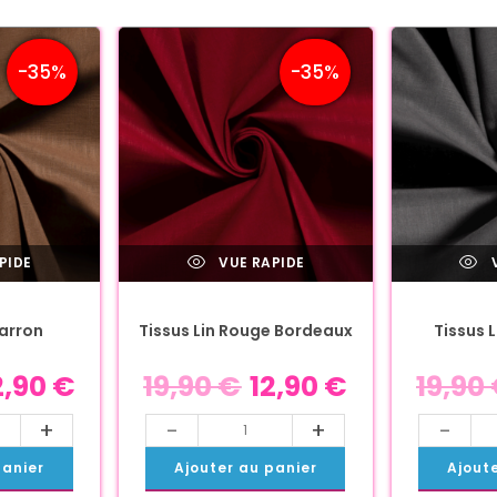
-35%
-35%
PIDE
VUE RAPIDE
V
Marron
Tissus Lin Rouge Bordeaux
Tissus 
2,90
€
19,90
€
12,90
€
19,90
+
-
+
-
panier
Ajouter au panier
Ajout