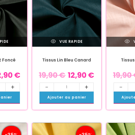
PIDE
VUE RAPIDE
V
rt Foncé
Tissus Lin Bleu Canard
Tissus
2,90
€
19,90
€
12,90
€
19,90
+
-
+
-
panier
Ajouter au panier
Ajout
-35%
-35%