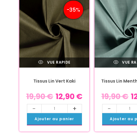
-35%
VUE RAPIDE
VUE RA
Tissus Lin Vert Kaki
Tissus Lin Ment
19,90
€
12,90
€
19,90
€
1
-
+
-
Ajouter au panier
Ajouter au 