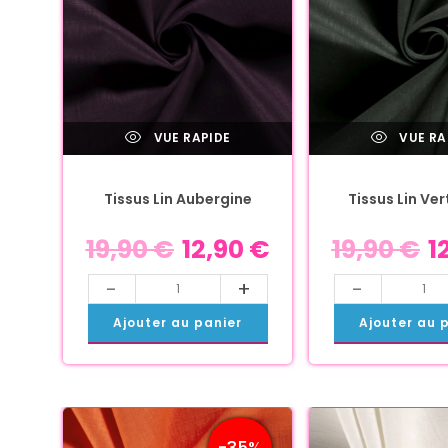
VUE RAPIDE
VUE RA
Tissus Lin Aubergine
Tissus Lin Ve
19,90
€
12,90
€
19,90
€
1
-
+
-
Ajouter au panier
Ajouter au 
-35%