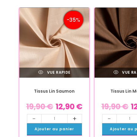
-35%
VUE RAPIDE
VUE RA
Tissus Lin Saumon
Tissus Lin 
19,90
€
12,90
€
19,90
€
1
-
+
-
Ajouter au panier
Ajouter au 