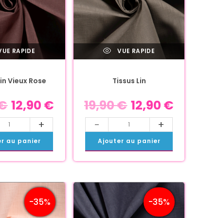
UE RAPIDE
VUE RAPIDE
Lin Vieux Rose
Tissus Lin
€
12,90
€
19,90
€
12,90
€
+
-
+
er au panier
Ajouter au panier
-35%
-35%