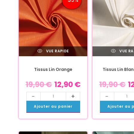
VUE RAPIDE
VUE RA
Tissus Lin Orange
Tissus Lin Bla
19,90
€
12,90
€
19,90
€
1
-
+
-
Ajouter au panier
Ajouter au 