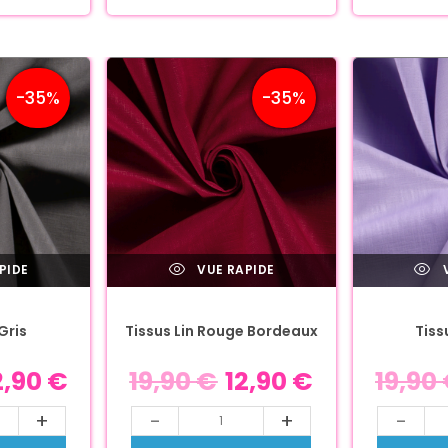
-35%
-35%
PIDE
VUE RAPIDE
V
Gris
Tissus Lin Rouge Bordeaux
Tissu
2,90
€
19,90
€
12,90
€
19,90
+
-
+
-