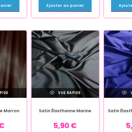
panier
Ajouter au panier
Ajout
PIDE
VUE RAPIDE
V
ne Marron
Satin Élasthanne Marine
Satin Élas
€
5,90
€
5