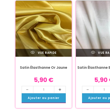
VUE RAPIDE
VUE RA
Satin Élasthanne Or Jaune
Satin Élasthanne 
5,90
€
5,90
-
+
-
Ajouter au panier
Ajouter au 