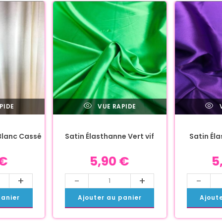
PIDE
VUE RAPIDE
V
Blanc Cassé
Satin Élasthanne Vert vif
Satin Él
€
5,90
€
5
+
-
+
-
panier
Ajouter au panier
Ajout