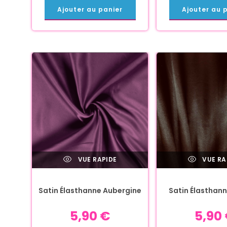
Ajouter au panier
Ajouter au 
VUE RAPIDE
VUE RA
Satin Élasthanne Aubergine
Satin Élasthan
5,90
€
5,90