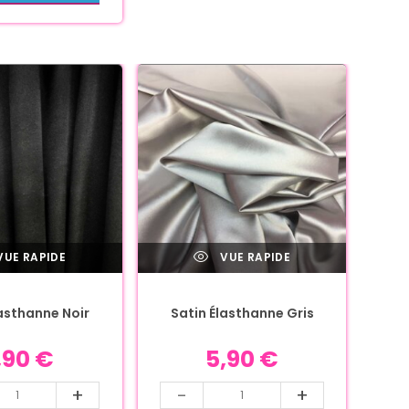
UE RAPIDE
VUE RAPIDE
lasthanne Noir
Satin Élasthanne Gris
,90
€
5,90
€
+
-
+