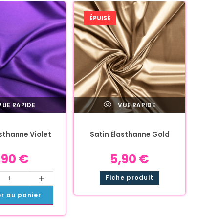
ÉPUISÉ
UE RAPIDE
VUE RAPIDE
asthanne Violet
Satin Élasthanne Gold
,90
€
5,90
€
+
Fiche produit
er au panier