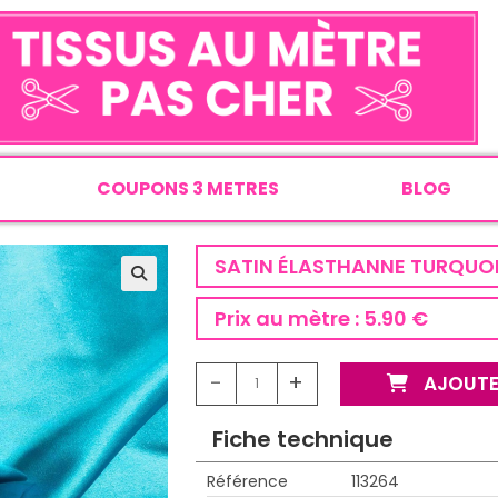
COUPONS 3 METRES
BLOG
SATIN ÉLASTHANNE TURQUO
Prix au mètre :
5.90 €
-
+
AJOUTE
Fiche technique
Référence
113264