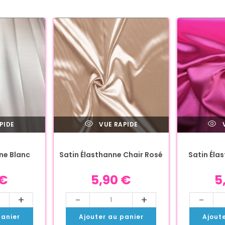
PIDE
VUE RAPIDE
V
ne Blanc
Satin Élasthanne Chair Rosé
Satin Éla
€
5,90
€
5
+
-
+
-
panier
Ajouter au panier
Ajout