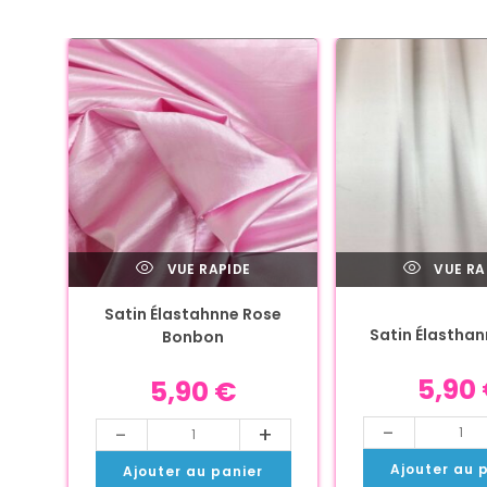
VUE RAPIDE
VUE RA
Satin Élastahnne Rose
Satin Élasthan
Bonbon
5,90
5,90
€
-
-
+
Ajouter au 
Ajouter au panier