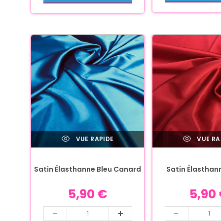
VUE RAPIDE
VUE RA
Satin Élasthanne Bleu Canard
Satin Élasthan
5,90
€
5,90
-
+
-