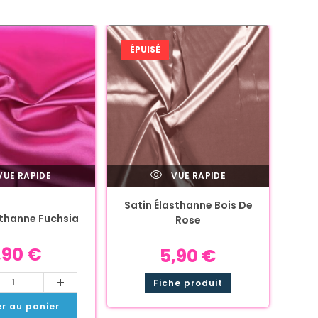
ÉPUISÉ
UE RAPIDE
VUE RAPIDE
Satin Élasthanne Bois De
sthanne Fuchsia
Rose
,90
€
5,90
€
+
Fiche produit
er au panier