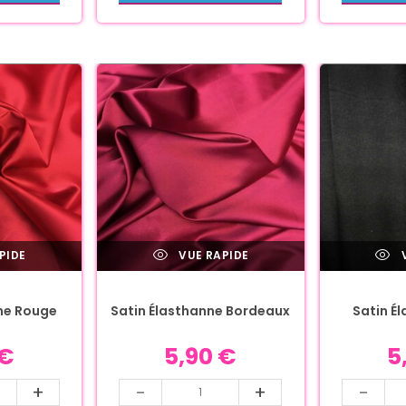
PIDE
VUE RAPIDE
V
ne Rouge
Satin Élasthanne Bordeaux
Satin É
€
5,90
€
5
+
-
+
-