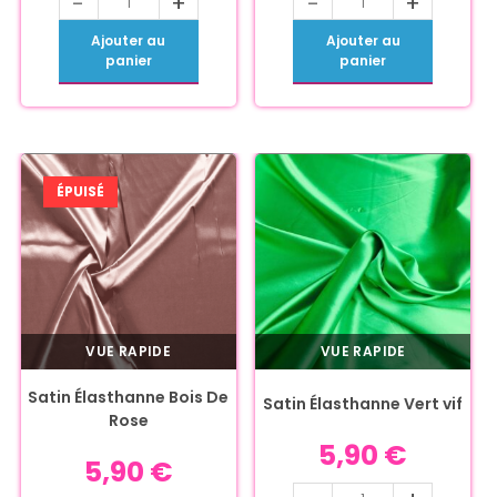
-
+
-
+
Ajouter au
Ajouter au
panier
panier
ÉPUISÉ
VUE RAPIDE
VUE RAPIDE
Satin Élasthanne Bois De
Satin Élasthanne Vert vif
Rose
5,90
€
5,90
€