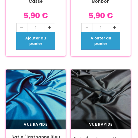
Cassé
Bonbon
5,90
€
5,90
€
-
+
-
+
Ajouter au
Ajouter au
panier
panier
VUE RAPIDE
VUE RAPIDE
Satin Élasthanne Bleu