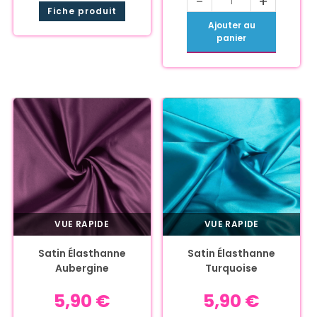
-
+
Fiche produit
Ajouter au
panier
VUE RAPIDE
VUE RAPIDE
Satin Élasthanne
Satin Élasthanne
Aubergine
Turquoise
5,90
€
5,90
€