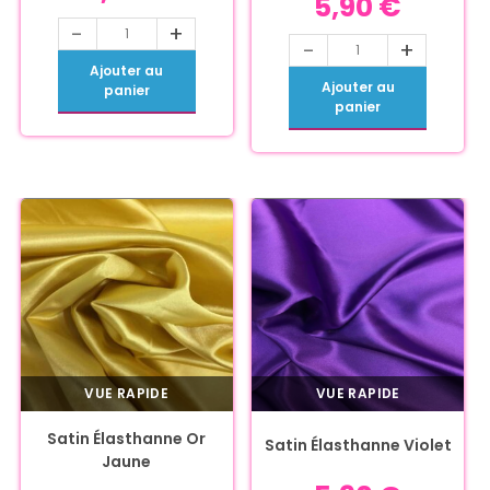
5,90
€
-
+
-
+
Ajouter au
Ajouter au
panier
panier
VUE RAPIDE
VUE RAPIDE
Satin Élasthanne Or
Satin Élasthanne Violet
Jaune