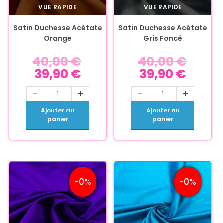
VUE RAPIDE
VUE RAPIDE
Satin Duchesse Acétate
Satin Duchesse Acétate
Orange
Gris Foncé
40,00
€
40,00
€
39,90
€
39,90
€
-
+
-
+
Ajouter au
Ajouter au
panier
panier
-0%
-0%