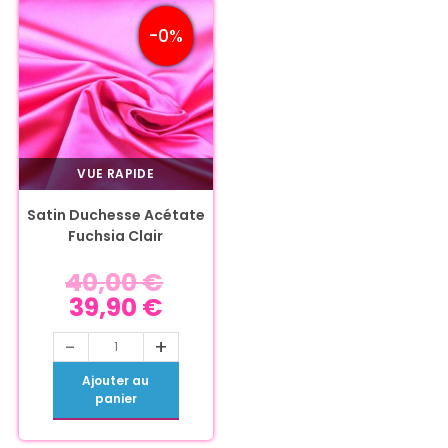
-0%
VUE RAPIDE
Satin Duchesse Acétate
Fuchsia Clair
40,00
€
39,90
€
-
+
Ajouter au
panier