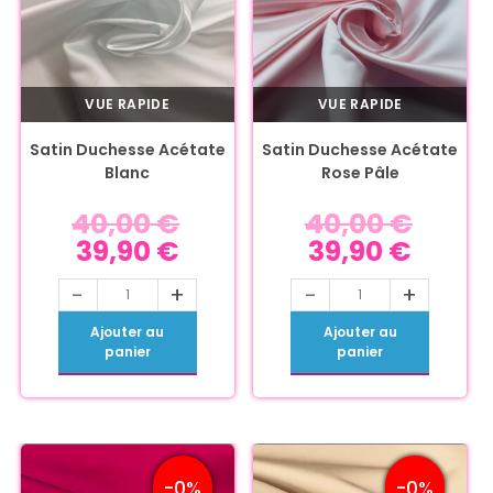
VUE RAPIDE
VUE RAPIDE
Satin Duchesse Acétate
Satin Duchesse Acétate
Blanc
Rose Pâle
40,00
€
40,00
€
39,90
€
39,90
€
-
+
-
+
Ajouter au
Ajouter au
panier
panier
-0%
-0%