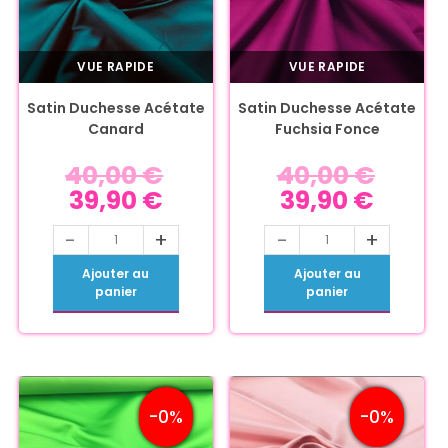
VUE RAPIDE
VUE RAPIDE
Satin Duchesse Acétate
Satin Duchesse Acétate
Canard
Fuchsia Fonce
40,00
€
40,00
€
39,90
€
39,90
€
-
+
-
+
Ajouter au
Ajouter au
panier
panier
-0%
-0%