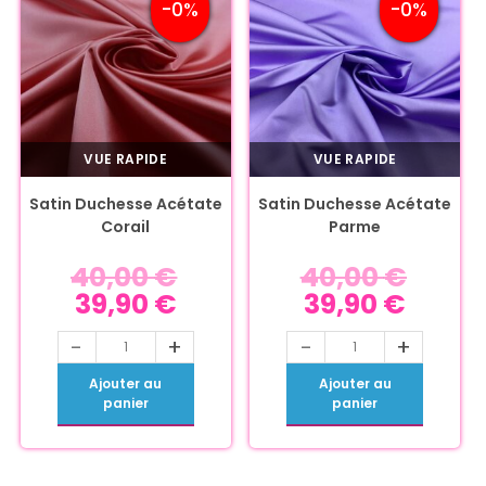
-0%
-0%
VUE RAPIDE
VUE RAPIDE
Satin Duchesse Acétate
Satin Duchesse Acétate
Corail
Parme
40,00
€
40,00
€
39,90
€
39,90
€
-
+
-
+
Ajouter au
Ajouter au
panier
panier