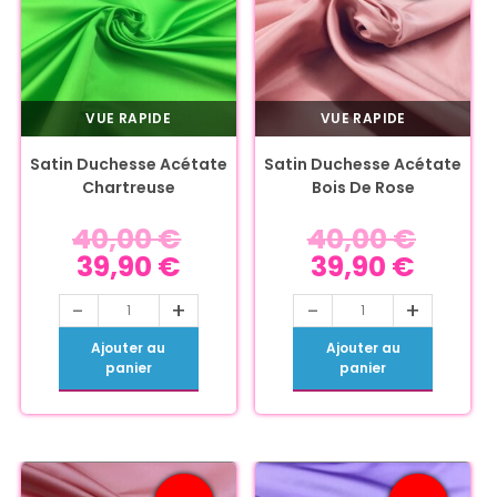
VUE RAPIDE
VUE RAPIDE
Satin Duchesse Acétate
Satin Duchesse Acétate
Chartreuse
Bois De Rose
40,00
€
40,00
€
39,90
€
39,90
€
-
+
-
+
Ajouter au
Ajouter au
panier
panier