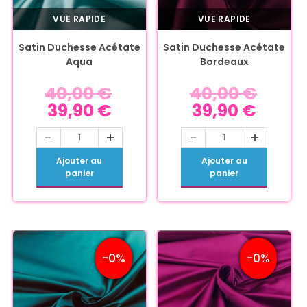
VUE RAPIDE
VUE RAPIDE
Satin Duchesse Acétate
Satin Duchesse Acétate
Aqua
Bordeaux
40,00
€
40,00
€
39,90
€
39,90
€
-
+
-
+
Ajouter au
Ajouter au
panier
panier
-0%
-0%