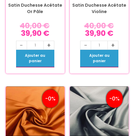
Satin Duchesse Acétate
Satin Duchesse Acétate
Or Pâle
Violine
40,00
€
40,00
€
39,90
€
39,90
€
-
+
-
+
Ajouter au
Ajouter au
panier
panier
-0%
-0%