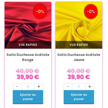
-0%
-0%
VUE RAPIDE
VUE RAPIDE
Satin Duchesse Acétate
Satin Duchesse Acétate
Rouge
Jaune
40,00
€
40,00
€
39,90
€
39,90
€
-
+
-
+
Ajouter au
Ajouter au
panier
panier