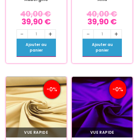
40,00
€
40,00
€
39,90
€
39,90
€
-
+
-
+
Ajouter au
Ajouter au
panier
panier
-0%
-0%
VUE RAPIDE
VUE RAPIDE