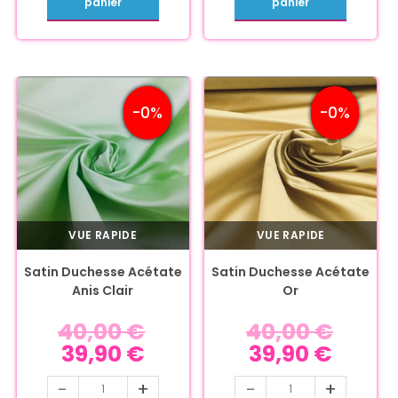
panier
panier
-0%
-0%
VUE RAPIDE
VUE RAPIDE
Satin Duchesse Acétate
Satin Duchesse Acétate
Anis Clair
Or
40,00
€
40,00
€
39,90
€
39,90
€
-
+
-
+