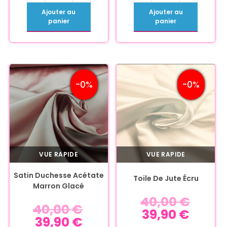
Ajouter au
Ajouter au
panier
panier
-0%
-0%
VUE RAPIDE
VUE RAPIDE
Satin Duchesse Acétate
Toile De Jute Écru
Marron Glacé
40,00
€
40,00
€
39,90
€
39,90
€