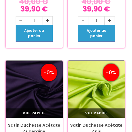
40,00
€
40,00
€
39,90
€
39,90
€
-
+
-
+
Ajouter au
Ajouter au
panier
panier
-0%
-0%
VUE RAPIDE
VUE RAPIDE
Satin Duchesse Acétate
Satin Duchesse Acétate
Aubergine
Anis