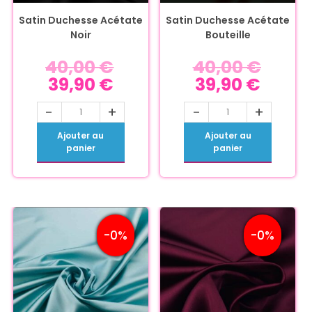
Satin Duchesse Acétate
Satin Duchesse Acétate
Noir
Bouteille
40,00
€
40,00
€
39,90
€
39,90
€
-
+
-
+
Ajouter au
Ajouter au
panier
panier
-0%
-0%