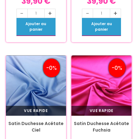
39,90
€
39,90
€
-
+
-
+
Ajouter au
Ajouter au
panier
panier
-0%
-0%
VUE RAPIDE
VUE RAPIDE
Satin Duchesse Acétate
Satin Duchesse Acétate
Ciel
Fuchsia