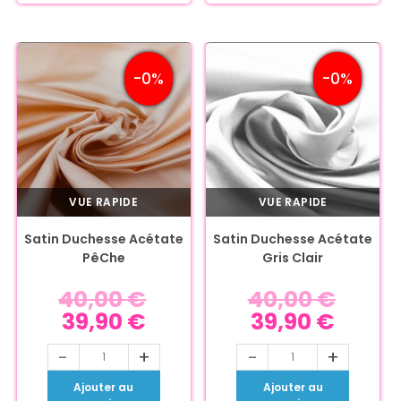
-0%
-0%
VUE RAPIDE
VUE RAPIDE
Satin Duchesse Acétate
Satin Duchesse Acétate
PêChe
Gris Clair
40,00
€
40,00
€
39,90
€
39,90
€
-
+
-
+
Ajouter au
Ajouter au