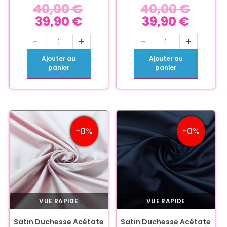
40,00
€
40,00
€
39,90
€
39,90
€
-
+
-
+
Ajouter au
Ajouter au
panier
panier
-0%
-0%
VUE RAPIDE
VUE RAPIDE
Satin Duchesse Acétate
Satin Duchesse Acétate