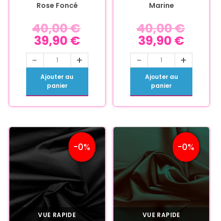
Rose Foncé
Marine
40,00
€
40,00
€
39,90
€
39,90
€
-
+
-
+
Ajouter au
Ajouter au
panier
panier
-0%
-0%
VUE RAPIDE
VUE RAPIDE