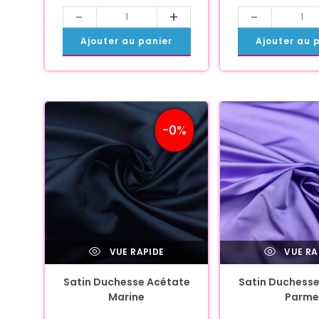
-
+
-
Ajouter au panier
Ajouter au 
-0%
VUE RAPIDE
VUE RA
Satin Duchesse Acétate
Satin Duchesse
Marine
Parme