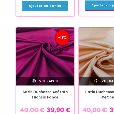
Ajouter au 
Ajouter au panier
-0%
VUE RAPIDE
VUE RA
Satin Duchesse Acétate
Satin Duchesse
Fuchsia Fonce
PêChe
40,00
€
39,90
€
40,00
€
3