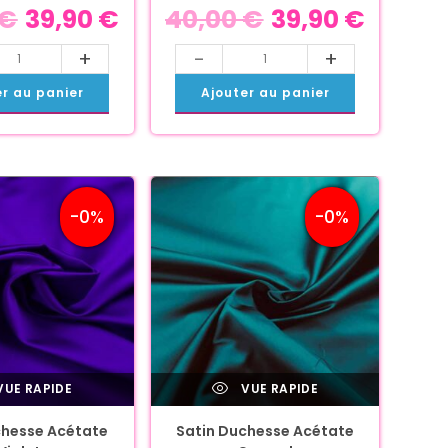
€
39,90
€
40,00
€
39,90
€
+
-
+
er au panier
Ajouter au panier
-0%
-0%
UE RAPIDE
VUE RAPIDE
chesse Acétate
Satin Duchesse Acétate