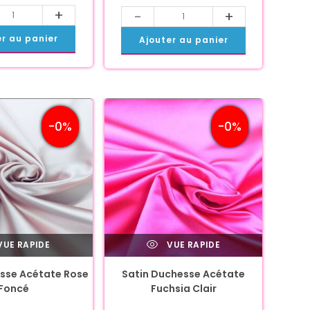
+
-
+
er au panier
Ajouter au panier
-0%
-0%
UE RAPIDE
VUE RAPIDE
sse Acétate Rose
Satin Duchesse Acétate
Foncé
Fuchsia Clair