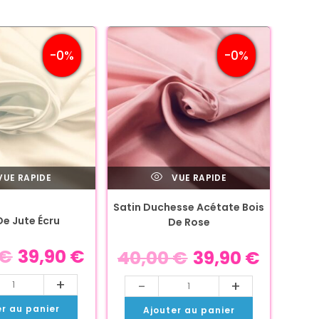
-0%
-0%
UE RAPIDE
VUE RAPIDE
Satin Duchesse Acétate Bois
De Jute Écru
De Rose
€
39,90
€
40,00
€
39,90
€
+
-
+
er au panier
Ajouter au panier