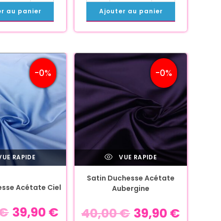
er au panier
Ajouter au panier
-0%
-0%
UE RAPIDE
VUE RAPIDE
Satin Duchesse Acétate
esse Acétate Ciel
Aubergine
€
39,90
€
40,00
€
39,90
€