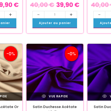
9,90
€
40,00
€
39,90
€
40,00
+
-
+
-
panier
Ajouter au panier
Ajout
-0%
-0%
PIDE
VUE RAPIDE
V
Acétate Or
Satin Duchesse Acétate
Satin Du