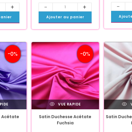
-
+
-
+
Ajout
panier
Ajouter au panier
-0%
-0%
PIDE
VUE RAPIDE
V
 Acétate
Satin Duchesse Acétate
Satin Duche
Fuchsia