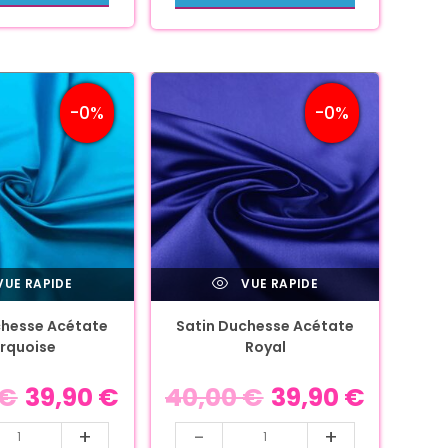
-0%
-0%
UE RAPIDE
VUE RAPIDE
chesse Acétate
Satin Duchesse Acétate
rquoise
Royal
€
39,90
€
40,00
€
39,90
€
+
-
+