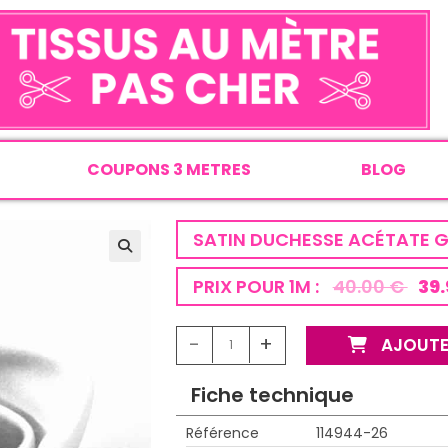
COUPONS 3 METRES
BLOG
SATIN DUCHESSE ACÉTATE G
PRIX POUR 1M :
40.00 €
39.
-
+
AJOUTE
Fiche technique
Référence
114944-26