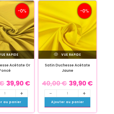
-0%
-0%
UE RAPIDE
VUE RAPIDE
esse Acétate Or
Satin Duchesse Acétate
Foncé
Jaune
€
39,90
€
40,00
€
39,90
€
+
-
+
er au panier
Ajouter au panier