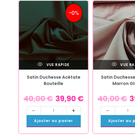
-0%
VUE RAPIDE
VUE RA
Satin Duchesse Acétate
Satin Duchesse
Bouteille
Marron G
40,00
€
39,90
€
40,00
€
3
-
+
-
Ajouter au panier
Ajouter au 