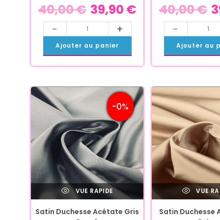
40,00
€
39,90
€
40,00
€
3
-
+
-
Ajouter au panier
Ajouter au 
-0%
VUE RAPIDE
VUE RA
Satin Duchesse Acétate Gris
Satin Duchesse 