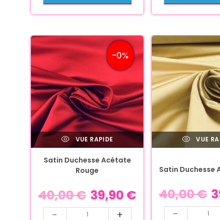
-0%
VUE RAPIDE
VUE RA
Satin Duchesse Acétate
Satin Duchesse 
Rouge
40,00
€
3
40,00
€
39,90
€
-
-
+