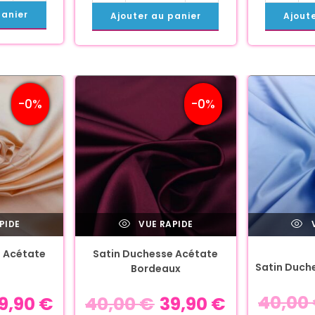
panier
Ajouter au panier
Ajout
-0%
-0%
PIDE
VUE RAPIDE
V
 Acétate
Satin Duchesse Acétate
Satin Duch
Bordeaux
40,00
9,90
€
40,00
€
39,90
€