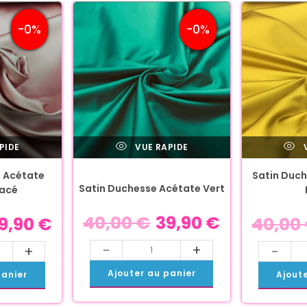
-0%
-0%
PIDE
VUE RAPIDE
V
 Acétate
Satin Duch
Satin Duchesse Acétate Vert
lacé
40,00
€
39,90
€
9,90
€
40,00
-
+
+
-
Ajouter au panier
panier
Ajout