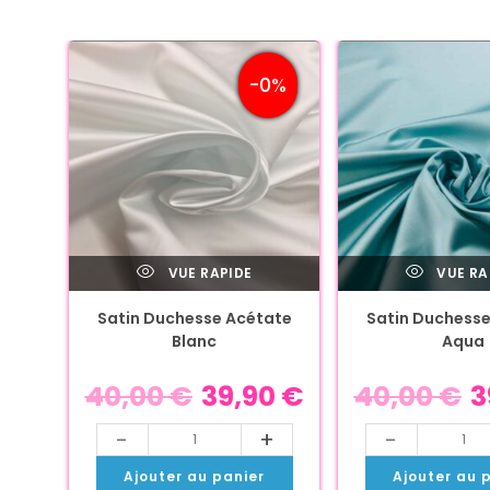
-0%
VUE RAPIDE
VUE RA
Satin Duchesse Acétate
Satin Duchesse
Blanc
Aqua
40,00
€
39,90
€
40,00
€
3
-
+
-
Ajouter au panier
Ajouter au 