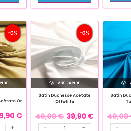
-0%
-0%
PIDE
VUE RAPIDE
V
Satin Duchesse Acétate
Satin Du
Acétate Or
Offwhite
Tu
9,90
€
40,00
€
39,90
€
40,00
+
-
+
-