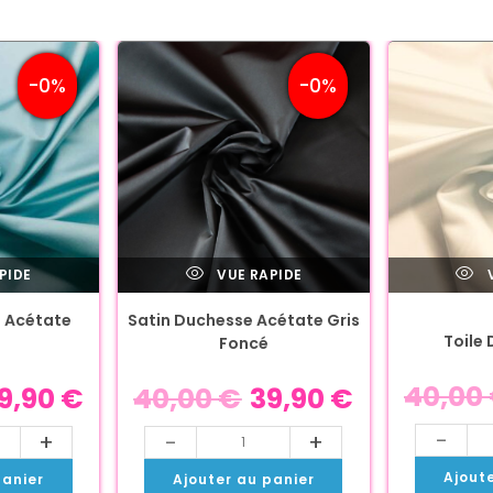
-0%
-0%
PIDE
VUE RAPIDE
V
 Acétate
Satin Duchesse Acétate Gris
Toile 
Foncé
40,00
9,90
€
40,00
€
39,90
€
-
+
-
+
Ajout
panier
Ajouter au panier