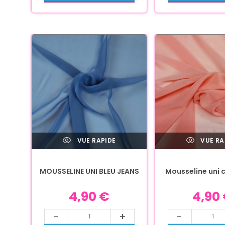
VUE RAPIDE
VUE RA
MOUSSELINE UNI BLEU JEANS
Mousseline uni c
4,90
€
4,90
-
+
-