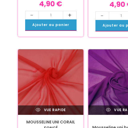
4,90
€
4,90
-
+
-
Ajouter au panier
Ajouter au 
VUE RAPIDE
VUE RA
MOUSSELINE UNI CORAIL
Mousseline uni b
FONCÉ