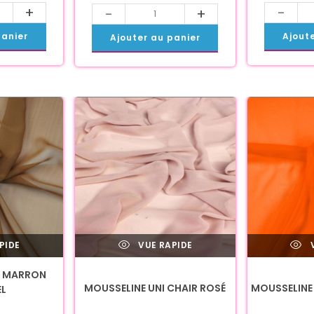
+
-
-
+
panier
Ajout
Ajouter au panier
PIDE
VUE RAPIDE
V
I MARRON
MOUSSELINE UNI CHAIR ROSÉ
MOUSSELINE
L