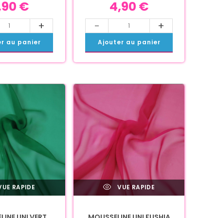
,90
€
4,90
€
+
-
+
er au panier
Ajouter au panier
UE RAPIDE
VUE RAPIDE
INE UNI VERT
MOUSSELINE UNI FUSHIA