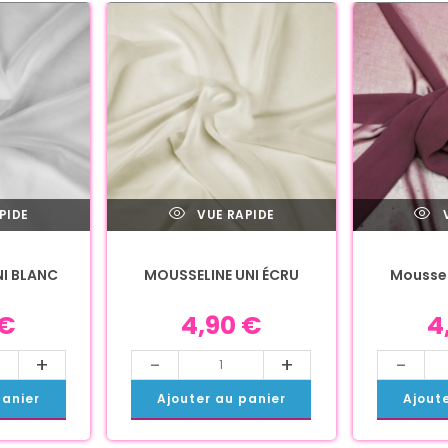
PIDE
VUE RAPIDE
V
NI BLANC
MOUSSELINE UNI ÉCRU
Moussel
€
4,90
€
4
+
-
+
-
panier
Ajouter au panier
Ajout