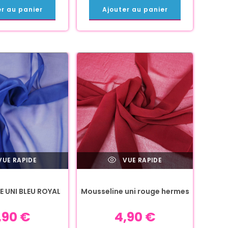
er au panier
Ajouter au panier
UE RAPIDE
VUE RAPIDE
 UNI BLEU ROYAL
Mousseline uni rouge hermes
,90
€
4,90
€