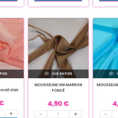
PIDE
VUE RAPIDE
V
MOUSSELINE UNI MARRON
MOUSSELIN
orail clair
FONCÉ
€
4,90
€
4
+
-
+
-