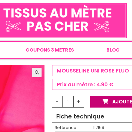
COUPONS 3 METRES
BLOG
MOUSSELINE UNI ROSE FLUO
Prix au mètre :
4.90 €
-
+
AJOUTE
Fiche technique
Référence
112169