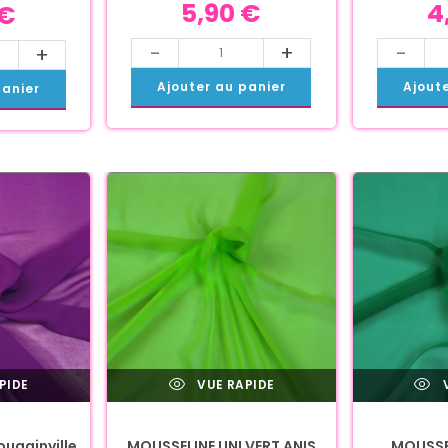
5,90
€
4
€
-
+
-
+
Ajouter au panier
Ajout
panier
PIDE
VUE RAPIDE
V
ougainville
MOUSSELINE UNI VERT ANIS
MOUSSEL