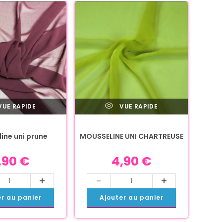
UE RAPIDE
VUE RAPIDE
ine uni prune
MOUSSELINE UNI CHARTREUSE
,90
€
4,90
€
+
-
+
er au panier
Ajouter au panier