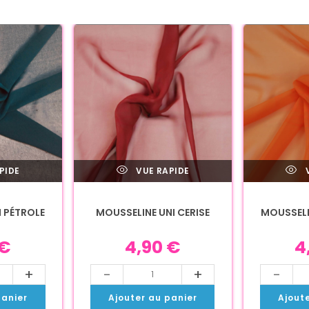
PIDE
VUE RAPIDE
V
 PÉTROLE
MOUSSELINE UNI CERISE
MOUSSELI
€
4,90
€
4
+
-
+
-
panier
Ajouter au panier
Ajout