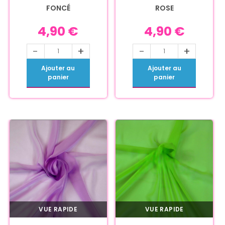
FONCÉ
ROSE
4,90
€
4,90
€
-
+
-
+
Ajouter au
Ajouter au
panier
panier
VUE RAPIDE
VUE RAPIDE