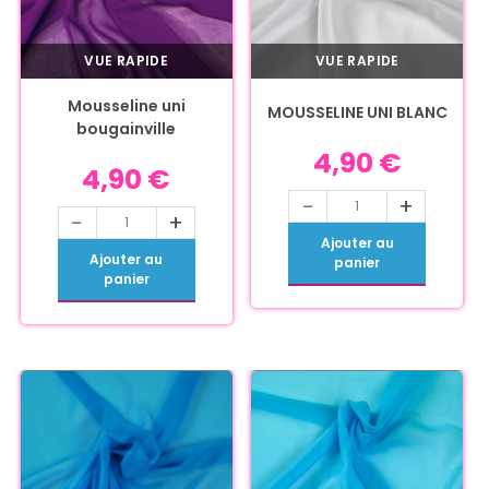
VUE RAPIDE
VUE RAPIDE
Mousseline uni
MOUSSELINE UNI BLANC
bougainville
4,90
€
4,90
€
-
+
-
+
Ajouter au
Ajouter au
panier
panier