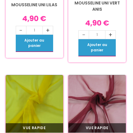
MOUSSELINE UNI VERT
MOUSSELINE UNI LILAS
ANIS
4,90
€
4,90
€
-
+
-
+
Ajouter au
Ajouter au
panier
panier
VUE RAPIDE
VUE RAPIDE