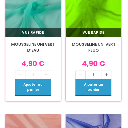
VUE RAPIDE
VUE RAPIDE
MOUSSELINE UNI VERT
MOUSSELINE UNI VERT
D’EAU
FLUO
4,90
€
4,90
€
-
+
-
+
Ajouter au
Ajouter au
panier
panier