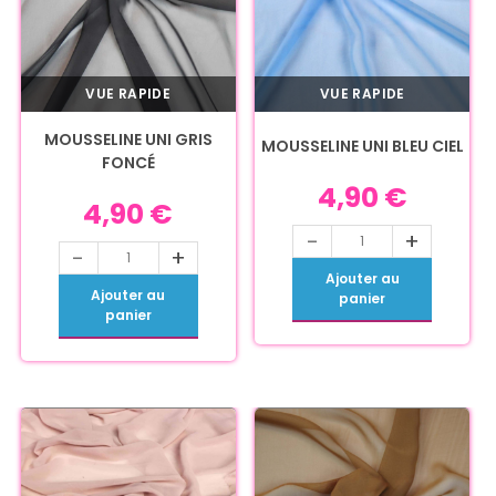
VUE RAPIDE
VUE RAPIDE
MOUSSELINE UNI GRIS
MOUSSELINE UNI BLEU CIEL
FONCÉ
4,90
€
4,90
€
-
+
-
+
Ajouter au
Ajouter au
panier
panier