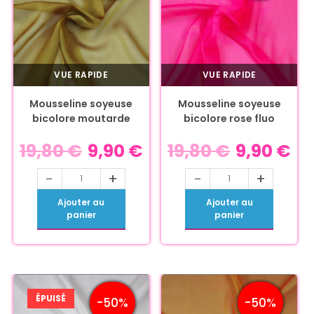
VUE RAPIDE
VUE RAPIDE
Mousseline soyeuse
Mousseline soyeuse
bicolore moutarde
bicolore rose fluo
19,80
€
9,90
€
19,80
€
9,90
€
-
+
-
+
Ajouter au
Ajouter au
panier
panier
ÉPUISÉ
-50%
-50%