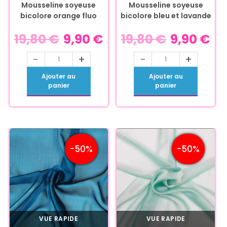
Mousseline soyeuse
Mousseline soyeuse
bicolore orange fluo
bicolore bleu et lavande
19,80
€
9,90
€
19,80
€
9,90
€
-
+
-
+
Ajouter au
Ajouter au
panier
panier
-50%
-50%
VUE RAPIDE
VUE RAPIDE