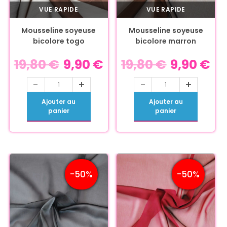
VUE RAPIDE
VUE RAPIDE
Mousseline soyeuse
Mousseline soyeuse
bicolore togo
bicolore marron
19,80
€
9,90
€
19,80
€
9,90
€
-
+
-
+
Ajouter au
Ajouter au
panier
panier
-50%
-50%