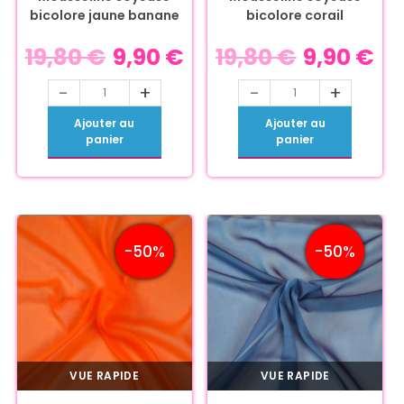
bicolore jaune banane
bicolore corail
19,80
€
9,90
€
19,80
€
9,90
€
-
+
-
+
Ajouter au
Ajouter au
panier
panier
-50%
-50%
VUE RAPIDE
VUE RAPIDE