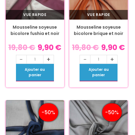
VUE RAPIDE
VUE RAPIDE
Mousseline soyeuse
Mousseline soyeuse
bicolore fushia et noir
bicolore brique et noir
19,80
€
9,90
€
19,80
€
9,90
€
-
+
-
+
Ajouter au
Ajouter au
panier
panier
-50%
-50%