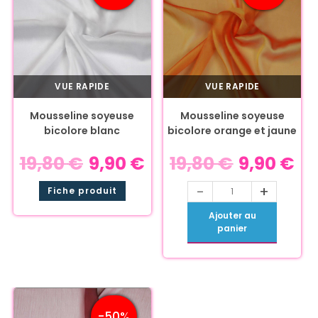
VUE RAPIDE
VUE RAPIDE
Mousseline soyeuse
Mousseline soyeuse
bicolore blanc
bicolore orange et jaune
19,80
€
9,90
€
19,80
€
9,90
€
-
+
Fiche produit
Ajouter au
panier
-50%