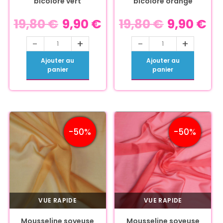
bicolore vert
bicolore orange
19,80
€
9,90
€
19,80
€
9,90
€
-
+
-
+
Ajouter au
Ajouter au
panier
panier
-50%
-50%
VUE RAPIDE
VUE RAPIDE
Mousseline soyeuse
Mousseline soyeuse