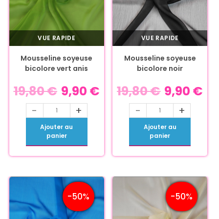
VUE RAPIDE
VUE RAPIDE
Mousseline soyeuse
Mousseline soyeuse
bicolore vert anis
bicolore noir
19,80
€
9,90
€
19,80
€
9,90
€
-
+
-
+
Ajouter au
Ajouter au
panier
panier
-50%
-50%