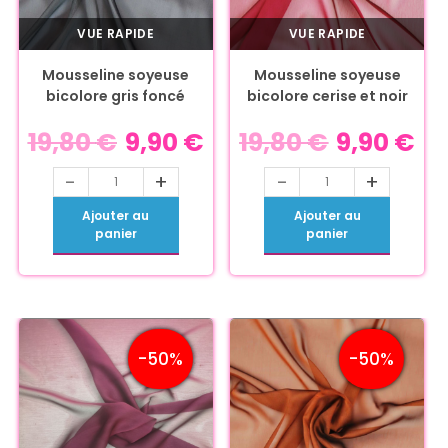
VUE RAPIDE
VUE RAPIDE
Mousseline soyeuse
Mousseline soyeuse
bicolore gris foncé
bicolore cerise et noir
19,80
€
9,90
€
19,80
€
9,90
€
-
+
-
+
Ajouter au
Ajouter au
panier
panier
-50%
-50%