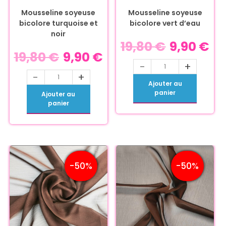
Mousseline soyeuse
Mousseline soyeuse
bicolore turquoise et
bicolore vert d’eau
noir
19,80
€
9,90
€
19,80
€
9,90
€
-
+
-
+
Ajouter au
panier
Ajouter au
panier
-50%
-50%