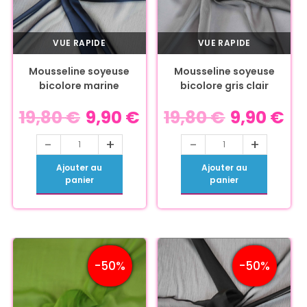
VUE RAPIDE
VUE RAPIDE
Mousseline soyeuse
Mousseline soyeuse
bicolore marine
bicolore gris clair
19,80
€
9,90
€
19,80
€
9,90
€
-
+
-
+
Ajouter au
Ajouter au
panier
panier
-50%
-50%