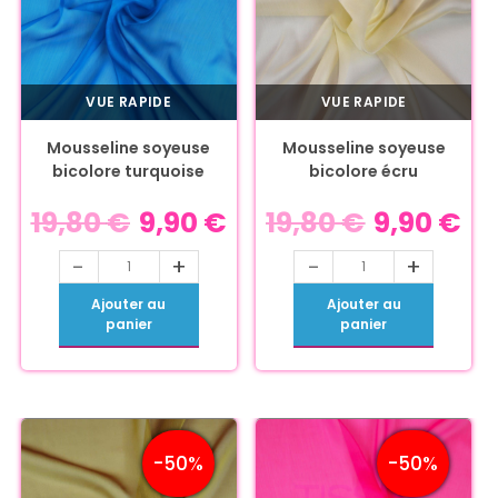
VUE RAPIDE
VUE RAPIDE
Mousseline soyeuse
Mousseline soyeuse
bicolore turquoise
bicolore écru
19,80
€
9,90
€
19,80
€
9,90
€
-
+
-
+
Ajouter au
Ajouter au
panier
panier
-50%
-50%