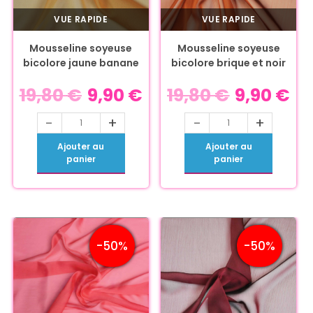
VUE RAPIDE
VUE RAPIDE
Mousseline soyeuse
Mousseline soyeuse
bicolore jaune banane
bicolore brique et noir
19,80
€
9,90
€
19,80
€
9,90
€
-
+
-
+
Ajouter au
Ajouter au
panier
panier
-50%
-50%