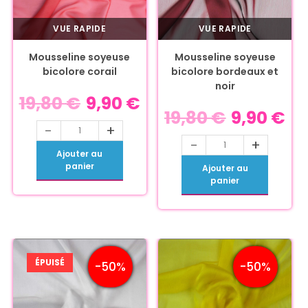
VUE RAPIDE
VUE RAPIDE
Mousseline soyeuse
Mousseline soyeuse
bicolore corail
bicolore bordeaux et
noir
19,80
€
9,90
€
19,80
€
9,90
€
-
+
-
+
Ajouter au
panier
Ajouter au
panier
ÉPUISÉ
-50%
-50%