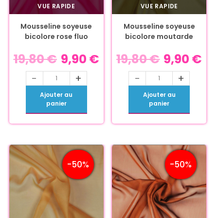
VUE RAPIDE
VUE RAPIDE
Mousseline soyeuse
Mousseline soyeuse
bicolore rose fluo
bicolore moutarde
19,80
€
9,90
€
19,80
€
9,90
€
-
+
-
+
Ajouter au
Ajouter au
panier
panier
-50%
-50%