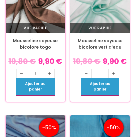
VUE RAPIDE
VUE RAPIDE
Mousseline soyeuse
Mousseline soyeuse
bicolore togo
bicolore vert d’eau
19,80
€
9,90
€
19,80
€
9,90
€
-
+
-
+
Ajouter au
Ajouter au
panier
panier
-50%
-50%