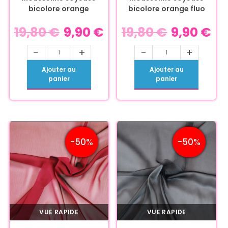
bicolore orange
bicolore orange fluo
19,80
€
9,90
€
19,80
€
9,90
€
-
+
-
+
Ajouter au
Ajouter au
panier
panier
-50%
-50%
VUE RAPIDE
VUE RAPIDE