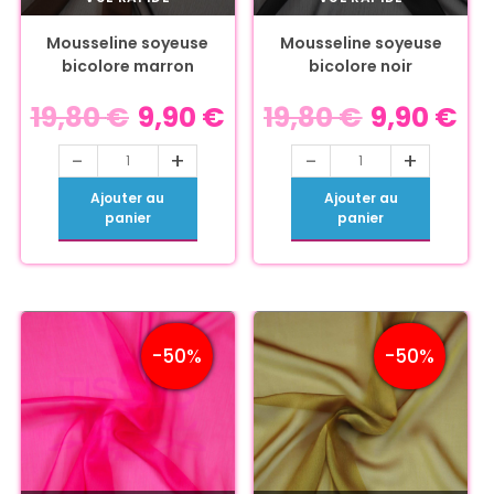
Mousseline soyeuse
Mousseline soyeuse
bicolore marron
bicolore noir
19,80
€
9,90
€
19,80
€
9,90
€
-
+
-
+
Ajouter au
Ajouter au
panier
panier
-50%
-50%