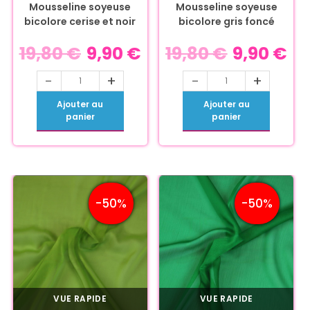
Mousseline soyeuse
Mousseline soyeuse
bicolore cerise et noir
bicolore gris foncé
19,80
€
9,90
€
19,80
€
9,90
€
-
+
-
+
Ajouter au
Ajouter au
panier
panier
-50%
-50%
VUE RAPIDE
VUE RAPIDE