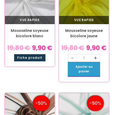
VUE RAPIDE
VUE RAPIDE
Mousseline soyeuse
Mousseline soyeuse
bicolore blanc
bicolore jaune
19,80
€
9,90
€
19,80
€
9,90
€
-
+
Fiche produit
Ajouter au
panier
-50%
-50%