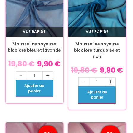
VUE RAPIDE
VUE RAPIDE
Mousseline soyeuse
Mousseline soyeuse
bicolore bleu et lavande
bicolore turquoise et
noir
19,80
€
9,90
€
19,80
€
9,90
€
-
+
-
+
Ajouter au
panier
Ajouter au
panier