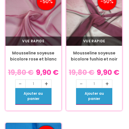
-50%
-50%
VUE RAPIDE
VUE RAPIDE
Mousseline soyeuse
Mousseline soyeuse
bicolore rose et blanc
bicolore fushia et noir
19,80
€
9,90
€
19,80
€
9,90
€
-
+
-
+
Ajouter au
Ajouter au
panier
panier