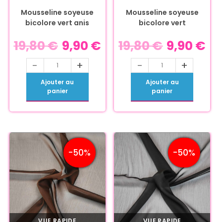
Mousseline soyeuse
Mousseline soyeuse
bicolore vert anis
bicolore vert
19,80
€
9,90
€
19,80
€
9,90
€
-
+
-
+
Ajouter au
Ajouter au
panier
panier
-50%
-50%
VUE RAPIDE
VUE RAPIDE