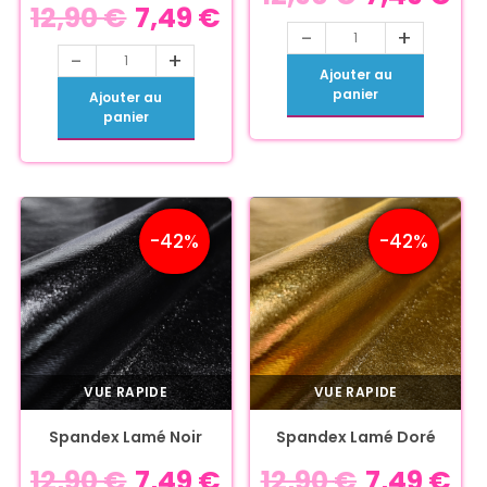
12,90
€
7,49
€
-
+
-
+
Ajouter au
panier
Ajouter au
panier
-42%
-42%
VUE RAPIDE
VUE RAPIDE
Spandex Lamé Noir
Spandex Lamé Doré
12,90
€
7,49
€
12,90
€
7,49
€