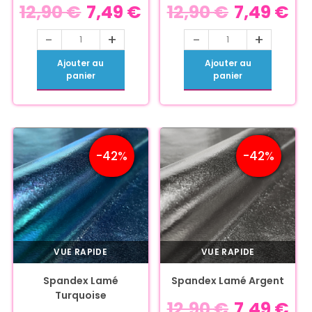
12,90
€
7,49
€
12,90
€
7,49
€
-
+
-
+
Ajouter au
Ajouter au
panier
panier
-42%
-42%
VUE RAPIDE
VUE RAPIDE
Spandex Lamé
Spandex Lamé Argent
Turquoise
12,90
€
7,49
€