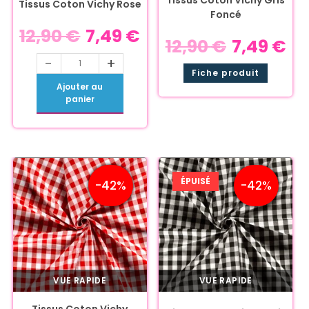
Tissus Coton Vichy Gris
Tissus Coton Vichy Rose
Foncé
12,90
€
7,49
€
12,90
€
7,49
€
-
+
Fiche produit
Ajouter au
panier
ÉPUISÉ
-42%
-42%
VUE RAPIDE
VUE RAPIDE
Tissus Coton Vichy