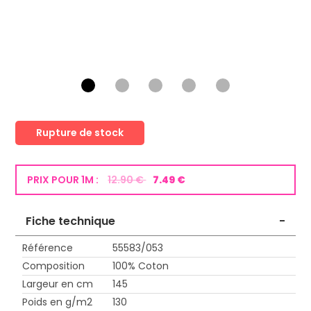
Rupture de stock
PRIX POUR 1M :
12.90 €
7.49 €
Fiche technique
-
Référence
55583/053
Composition
100% Coton
Largeur en cm
145
Poids en g/m2
130