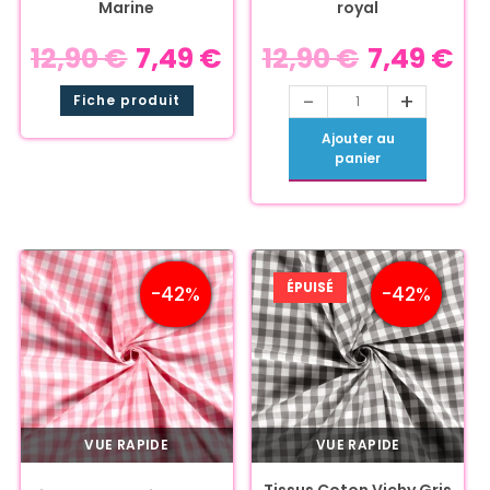
Marine
royal
12,90
€
7,49
€
12,90
€
7,49
€
-
+
Fiche produit
Ajouter au
panier
ÉPUISÉ
-42%
-42%
VUE RAPIDE
VUE RAPIDE