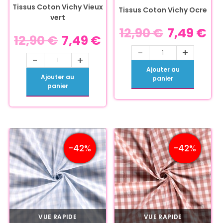
Tissus Coton Vichy Vieux
Tissus Coton Vichy Ocre
vert
12,90
€
7,49
€
12,90
€
7,49
€
-
+
-
+
Ajouter au
Ajouter au
panier
panier
-42%
-42%
VUE RAPIDE
VUE RAPIDE