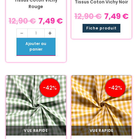
Tissus Coton Vichy Noir
Rouge
12,90
€
7,49
€
12,90
€
7,49
€
Fiche produit
-
+
Ajouter au
panier
-42%
-42%
VUE RAPIDE
VUE RAPIDE