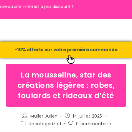
te internet à prix discount !
-10% offerts sur votre première commande
La mousseline, star des
créations légères : robes,
foulards et rideaux d’été
Muller Julien
14 juillet 2025
Uncategorized
0 commentaire