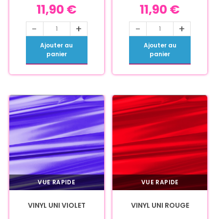
11,90
€
11,90
€
-
+
-
+
Ajouter au
Ajouter au
panier
panier
VUE RAPIDE
VUE RAPIDE
VINYL UNI VIOLET
VINYL UNI ROUGE