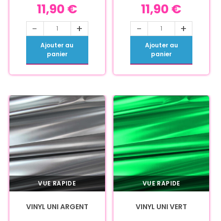
11,90
€
11,90
€
-
+
-
+
Ajouter au
Ajouter au
panier
panier
VUE RAPIDE
VUE RAPIDE
VINYL UNI ARGENT
VINYL UNI VERT