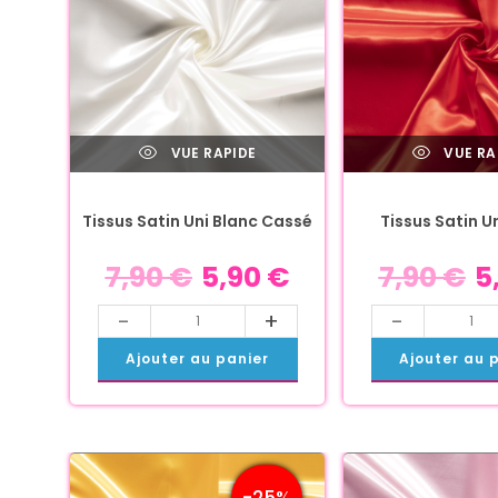
VUE RAPIDE
VUE RA
Tissus Satin Uni Blanc Cassé
Tissus Satin U
7,90
€
5,90
€
7,90
€
5
-
+
-
Ajouter au panier
Ajouter au 
-25%