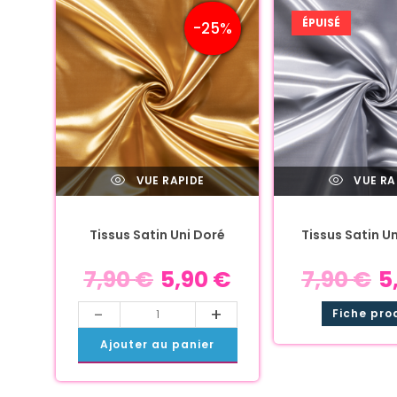
ÉPUISÉ
-25%
VUE RAPIDE
VUE RA
Tissus Satin Uni Doré
Tissus Satin U
7,90
€
5,90
€
7,90
€
5
-
+
Fiche pro
Ajouter au panier