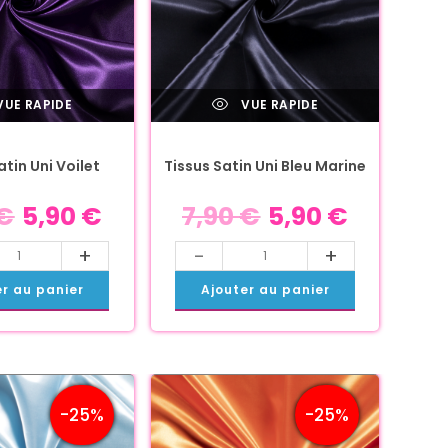
UE RAPIDE
VUE RAPIDE
atin Uni Voilet
Tissus Satin Uni Bleu Marine
€
5,90
€
7,90
€
5,90
€
+
-
+
er au panier
Ajouter au panier
-25%
-25%