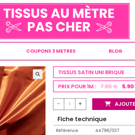
COUPONS 3 METRES
BLOG
TISSUS SATIN UNI BRIQUE
PRIX POUR 1M :
7.90 €
5.90
-
+
AJOUTE
Fiche technique
Référence
44796/037