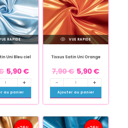
UE RAPIDE
VUE RAPIDE
in Uni Bleu ciel
Tissus Satin Uni Orange
€
5,90
€
7,90
€
5,90
€
+
-
+
er au panier
Ajouter au panier
-25%
-25%