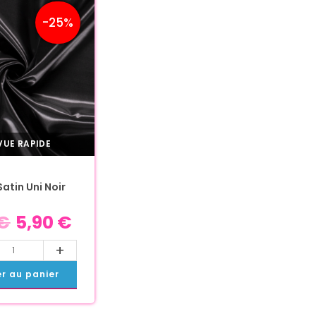
-25%
UE RAPIDE
Satin Uni Noir
€
5,90
€
+
er au panier