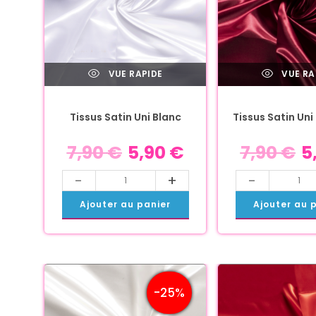
VUE RAPIDE
VUE RA
Tissus Satin Uni Blanc
Tissus Satin Un
7,90
€
5,90
€
7,90
€
5
-
+
-
Ajouter au panier
Ajouter au 
-25%