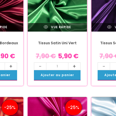
PIDE
VUE RAPIDE
V
i Bordeaux
Tissus Satin Uni Vert
Tissus S
,90
€
7,90
€
5,90
€
7,90
+
-
+
-
panier
Ajouter au panier
Ajout
-25%
-25%