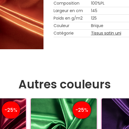
Composition
100%PL
Largeur en cm
145
Poids en g/m2
125
Couleur
Brique
Catégorie
Tissus satin uni
Autres couleurs
-25%
-25%