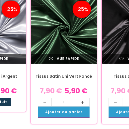
-25%
-25%
PIDE
VUE RAPIDE
V
ni Argent
Tissus Satin Uni Vert Foncé
Tissus 
,90
€
7,90
€
5,90
€
7,90
-
+
-
duit
Ajouter au panier
Ajout