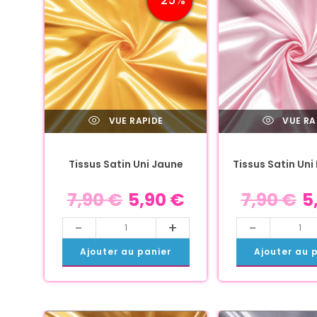
VUE RAPIDE
VUE RA
Tissus Satin Uni Jaune
Tissus Satin Uni
7,90
€
5,90
€
7,90
€
5
-
+
-
Ajouter au panier
Ajouter au 