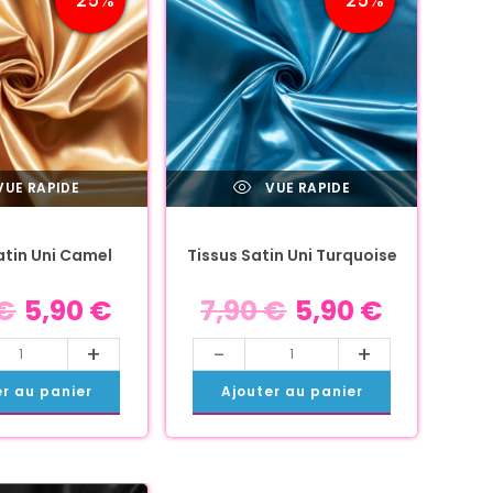
UE RAPIDE
VUE RAPIDE
atin Uni Camel
Tissus Satin Uni Turquoise
€
5,90
€
7,90
€
5,90
€
+
-
+
er au panier
Ajouter au panier