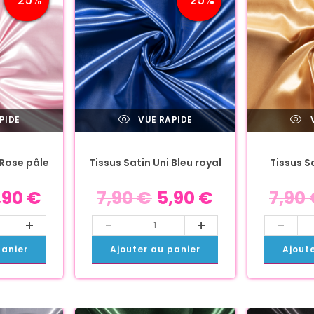
PIDE
VUE RAPIDE
V
 Rose pâle
Tissus Satin Uni Bleu royal
Tissus S
,90
€
7,90
€
5,90
€
7,90
+
-
+
-
panier
Ajouter au panier
Ajout