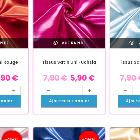
PIDE
VUE RAPIDE
V
ni Rouge
Tissus Satin Uni Fuchsia
Tissus Sat
,90
€
7,90
€
5,90
€
7,90
+
-
+
-
panier
Ajouter au panier
Ajout
-25%
-25%