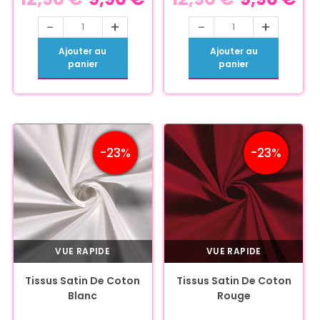
-
+
-
+
Ajouter au
Ajouter au
panier
panier
-23%
-23%
VUE RAPIDE
VUE RAPIDE
Tissus Satin De Coton
Tissus Satin De Coton
Blanc
Rouge