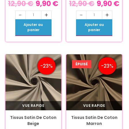
12,90
€
9,90
€
12,90
€
9,90
€
-
+
-
+
Ajouter au
Ajouter au
panier
panier
ÉPUISÉ
-23%
-23%
VUE RAPIDE
VUE RAPIDE
Tissus Satin De Coton
Tissus Satin De Coton
Beige
Marron