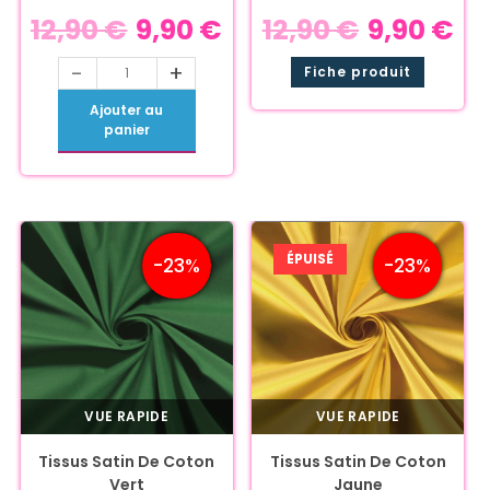
12,90
€
9,90
€
12,90
€
9,90
€
-
+
Fiche produit
Ajouter au
panier
ÉPUISÉ
-23%
-23%
VUE RAPIDE
VUE RAPIDE
Tissus Satin De Coton
Tissus Satin De Coton
Vert
Jaune