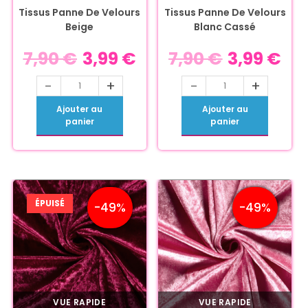
Tissus Panne De Velours
Tissus Panne De Velours
Beige
Blanc Cassé
7,90
€
3,99
€
7,90
€
3,99
€
-
+
-
+
Ajouter au
Ajouter au
panier
panier
ÉPUISÉ
-49%
-49%
VUE RAPIDE
VUE RAPIDE