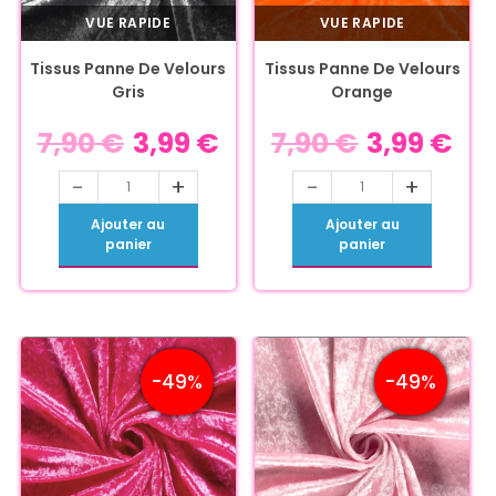
VUE RAPIDE
VUE RAPIDE
Tissus Panne De Velours
Tissus Panne De Velours
Gris
Orange
7,90
€
3,99
€
7,90
€
3,99
€
-
+
-
+
Ajouter au
Ajouter au
panier
panier
-49%
-49%