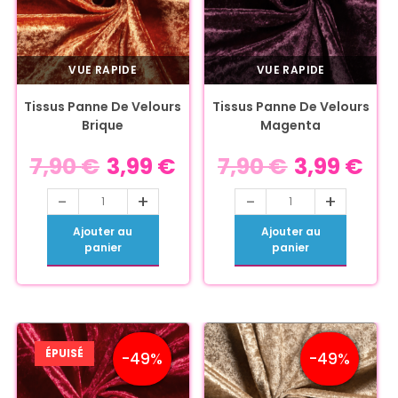
VUE RAPIDE
VUE RAPIDE
Tissus Panne De Velours
Tissus Panne De Velours
Brique
Magenta
7,90
€
3,99
€
7,90
€
3,99
€
-
+
-
+
Ajouter au
Ajouter au
panier
panier
ÉPUISÉ
-49%
-49%