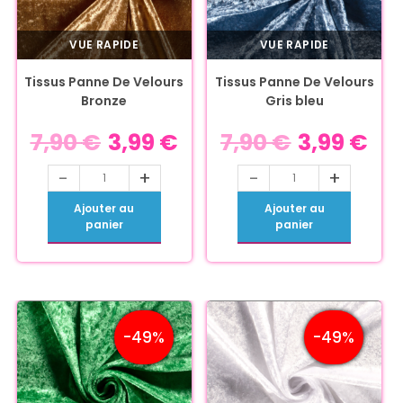
VUE RAPIDE
VUE RAPIDE
Tissus Panne De Velours
Tissus Panne De Velours
Bronze
Gris bleu
7,90
€
3,99
€
7,90
€
3,99
€
-
+
-
+
Ajouter au
Ajouter au
panier
panier
-49%
-49%