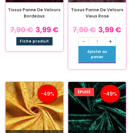
Tissus Panne De Velours
Tissus Panne De Velours
Bordeaux
Vieux Rose
7,90
€
3,99
€
7,90
€
3,99
€
-
+
Fiche produit
Ajouter au
panier
ÉPUISÉ
-49%
-49%