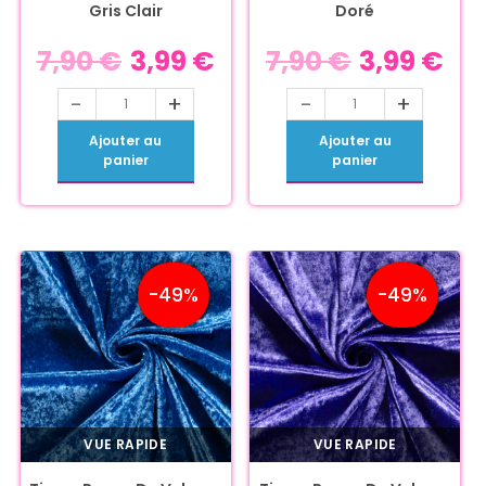
Gris Clair
Doré
7,90
€
3,99
€
7,90
€
3,99
€
-
+
-
+
Ajouter au
Ajouter au
panier
panier
-49%
-49%
VUE RAPIDE
VUE RAPIDE