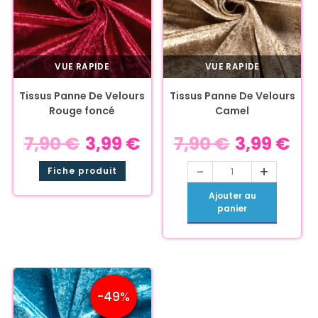
VUE RAPIDE
VUE RAPIDE
Tissus Panne De Velours
Tissus Panne De Velours
Rouge foncé
Camel
7,90
€
3,99
€
7,90
€
3,99
€
-
+
Fiche produit
Ajouter au
panier
-49%