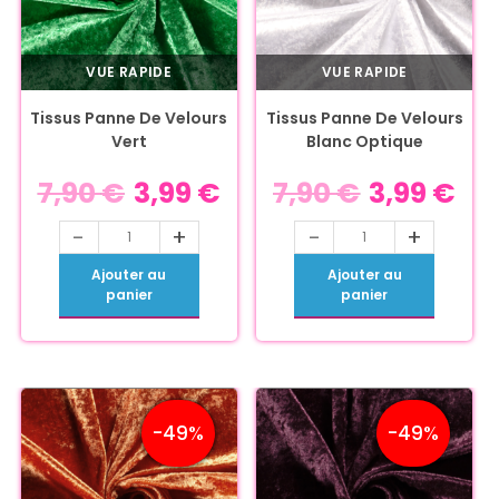
VUE RAPIDE
VUE RAPIDE
Tissus Panne De Velours
Tissus Panne De Velours
Vert
Blanc Optique
7,90
€
3,99
€
7,90
€
3,99
€
-
+
-
+
Ajouter au
Ajouter au
panier
panier
-49%
-49%