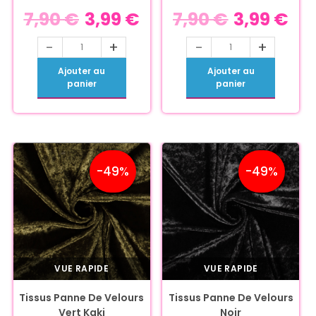
7,90
€
3,99
€
7,90
€
3,99
€
-
+
-
+
Ajouter au
Ajouter au
panier
panier
-49%
-49%
VUE RAPIDE
VUE RAPIDE
Tissus Panne De Velours
Tissus Panne De Velours
Vert Kaki
Noir