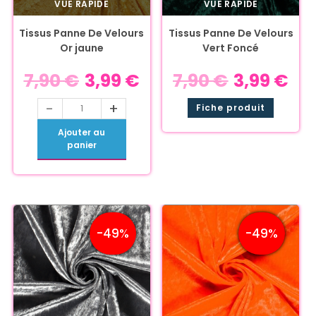
VUE RAPIDE
VUE RAPIDE
Tissus Panne De Velours
Tissus Panne De Velours
Or jaune
Vert Foncé
7,90
€
3,99
€
7,90
€
3,99
€
-
+
Fiche produit
Ajouter au
panier
-49%
-49%