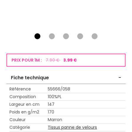
PRIX POUR 1M :
7.90 €
3.99 €
Fiche technique
-
Référence
55666/058
Composition
100%PL
Largeur en cm
147
Poids en g/m2
170
Couleur
Marron
Catégorie
Tissus panne de velours