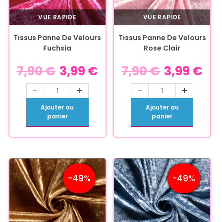
VUE RAPIDE
VUE RAPIDE
Tissus Panne De Velours
Tissus Panne De Velours
Fuchsia
Rose Clair
7,90
€
3,99
€
7,90
€
3,99
€
-
+
-
+
Ajouter au
Ajouter au
panier
panier
-49%
-49%