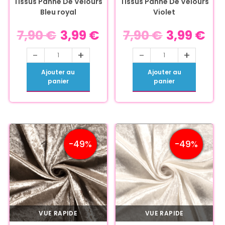
Tissus Panne De Velours
Tissus Panne De Velours
Bleu royal
Violet
7,90
€
3,99
€
7,90
€
3,99
€
-
+
-
+
Ajouter au
Ajouter au
panier
panier
-49%
-49%
VUE RAPIDE
VUE RAPIDE