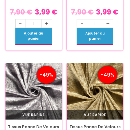
7,90
€
3,99
€
7,90
€
3,99
€
-
+
-
+
Ajouter au
Ajouter au
panier
panier
-49%
-49%
VUE RAPIDE
VUE RAPIDE
Tissus Panne De Velours
Tissus Panne De Velours