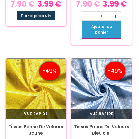
7,90
€
3,99
€
7,90
€
3,99
€
-
+
Fiche produit
Ajouter au
panier
-49%
-49%
VUE RAPIDE
VUE RAPIDE
Tissus Panne De Velours
Tissus Panne De Velours
Jaune
Bleu ciel