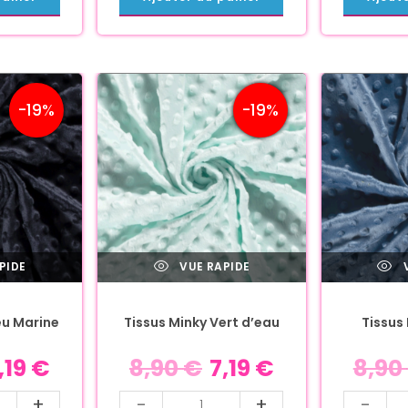
-19%
-19%
PIDE
VUE RAPIDE
V
eu Marine
Tissus Minky Vert d’eau
Tissus
,19
€
8,90
€
7,19
€
8,90
+
-
+
-