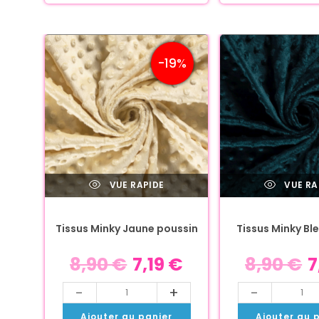
-19%
VUE RAPIDE
VUE RA
Tissus Minky Jaune poussin
Tissus Minky Bl
8,90
€
7,19
€
8,90
€
7
-
+
-
Ajouter au panier
Ajouter au 