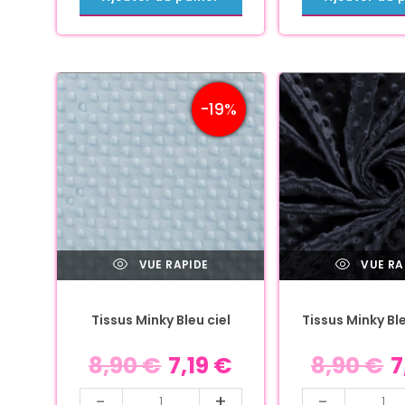
-19%
VUE RAPIDE
VUE RA
Tissus Minky Bleu ciel
Tissus Minky Bl
8,90
€
7,19
€
8,90
€
7
-
+
-