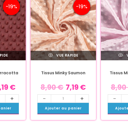
-19%
-19%
PIDE
VUE RAPIDE
V
erracotta
Tissus Minky Saumon
Tissus M
,19
€
8,90
€
7,19
€
8,90
+
-
+
-
panier
Ajouter au panier
Ajout