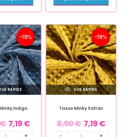
-19%
-19%
UE RAPIDE
VUE RAPIDE
 Minky Indigo
Tissus Minky Safran
€
7,19
€
8,90
€
7,19
€
+
-
+