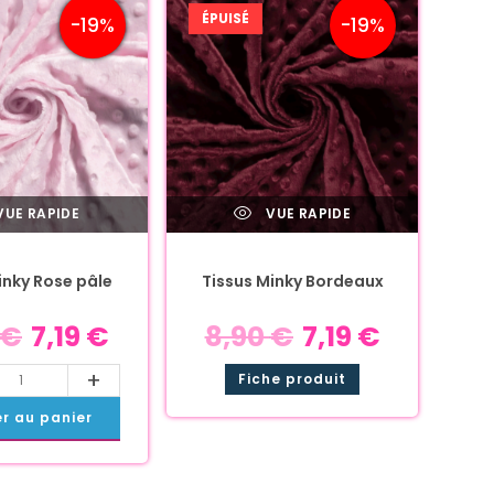
ÉPUISÉ
-19%
-19%
UE RAPIDE
VUE RAPIDE
inky Rose pâle
Tissus Minky Bordeaux
€
7,19
€
8,90
€
7,19
€
+
Fiche produit
er au panier