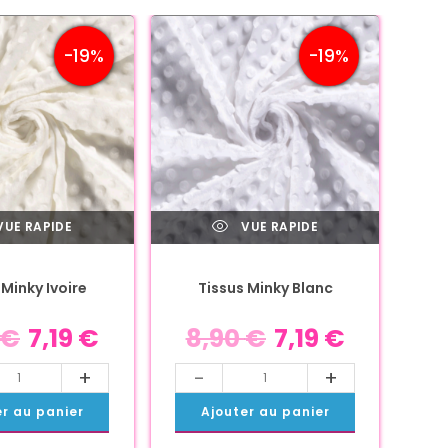
-19%
-19%
UE RAPIDE
VUE RAPIDE
 Minky Ivoire
Tissus Minky Blanc
€
7,19
€
8,90
€
7,19
€
+
-
+
er au panier
Ajouter au panier