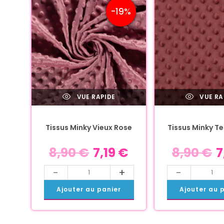
-19%
VUE RAPIDE
VUE RA
Tissus Minky Vieux Rose
Tissus Minky T
8,90
€
7,19
€
8,90
€
7
-
+
-
Ajouter au panier
Ajouter au 