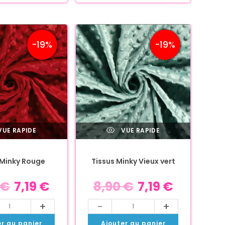
-19%
-19%
UE RAPIDE
VUE RAPIDE
 Minky Rouge
Tissus Minky Vieux vert
€
7,19
€
8,90
€
7,19
€
+
-
+
er au panier
Ajouter au panier