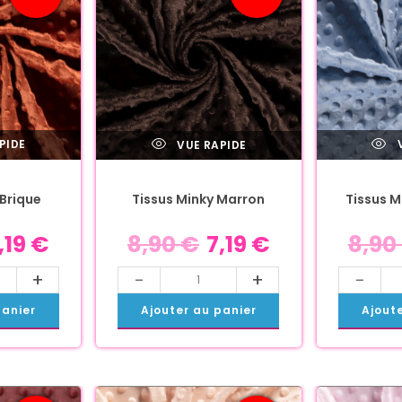
PIDE
V
VUE RAPIDE
 Brique
Tissus M
Tissus Minky Marron
,19
€
8,90
8,90
€
7,19
€
+
-
-
+
panier
Ajout
Ajouter au panier