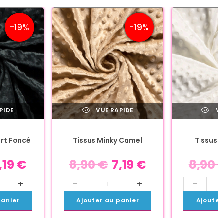
-19%
-19%
PIDE
VUE RAPIDE
V
ert Foncé
Tissus Minky Camel
Tissus
,19
€
8,90
€
7,19
€
8,90
+
-
+
-
panier
Ajouter au panier
Ajout