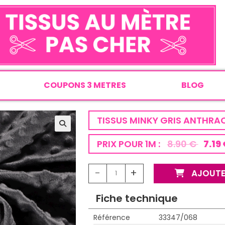
COUPONS 3 METRES
BLOG
TISSUS MINKY GRIS ANTHRAC
PRIX POUR 1M :
8.90 €
7.19
-
+
AJOUTE
Fiche technique
Référence
33347/068