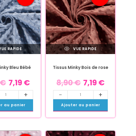
UE RAPIDE
VUE RAPIDE
inky Bleu Bébé
Tissus Minky Bois de rose
€
7,19
€
8,90
€
7,19
€
+
-
+
er au panier
Ajouter au panier