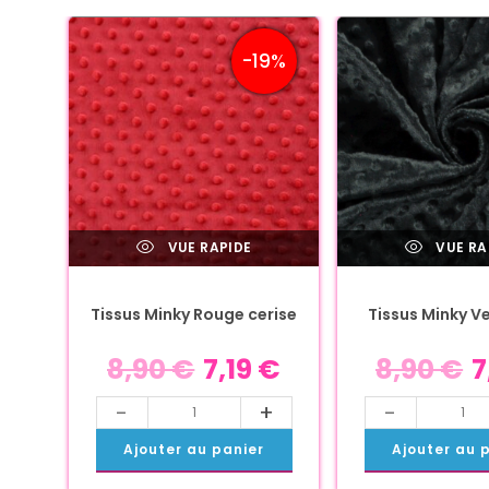
-19%
VUE RAPIDE
VUE RA
Tissus Minky Rouge cerise
Tissus Minky V
8,90
€
7,19
€
8,90
€
7
-
+
-
Ajouter au panier
Ajouter au 