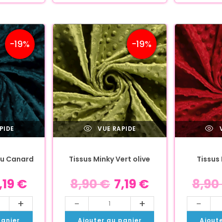
-19%
-19%
PIDE
VUE RAPIDE
V
eu Canard
Tissus Minky Vert olive
Tissus
,19
€
8,90
€
7,19
€
8,90
+
-
+
-
panier
Ajouter au panier
Ajout