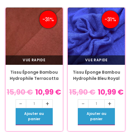
-31%
-31%
VUE RAPIDE
VUE RAPIDE
Tissu Éponge Bambou
Tissu Éponge Bambou
Hydrophile Terracotta
Hydrophile Bleu Royal
15,90
€
10,99
€
15,90
€
10,99
€
-
+
-
+
Ajouter au
Ajouter au
panier
panier