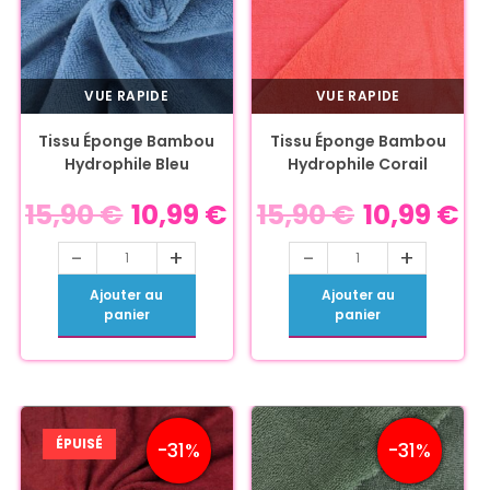
VUE RAPIDE
VUE RAPIDE
Tissu Éponge Bambou
Tissu Éponge Bambou
Hydrophile Bleu
Hydrophile Corail
15,90
€
10,99
€
15,90
€
10,99
€
-
+
-
+
Ajouter au
Ajouter au
panier
panier
ÉPUISÉ
-31%
-31%