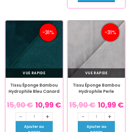
-31%
-31%
VUE RAPIDE
VUE RAPIDE
Tissu Éponge Bambou
Tissu Éponge Bambou
Hydrophile Bleu Canard
Hydrophile Perle
15,90
€
10,99
€
15,90
€
10,99
€
-
+
-
+
Ajouter au
Ajouter au
panier
panier