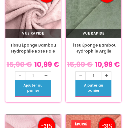
VUE RAPIDE
VUE RAPIDE
Tissu Éponge Bambou
Tissu Éponge Bambou
Hydrophile Rose Pale
Hydrophile Argile
15,90
€
10,99
€
15,90
€
10,99
€
-
+
-
+
Ajouter au
Ajouter au
panier
panier
ÉPUISÉ
-31%
-31%