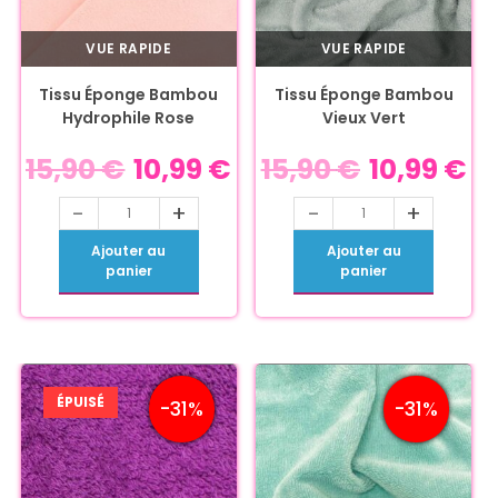
VUE RAPIDE
VUE RAPIDE
Tissu Éponge Bambou
Tissu Éponge Bambou
Hydrophile Rose
Vieux Vert
15,90
€
10,99
€
15,90
€
10,99
€
-
+
-
+
Ajouter au
Ajouter au
panier
panier
ÉPUISÉ
-31%
-31%