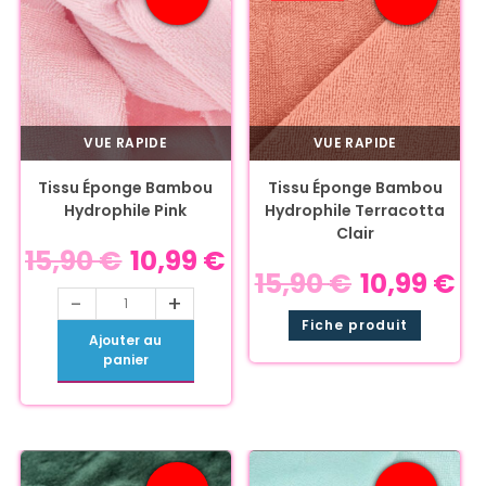
VUE RAPIDE
VUE RAPIDE
Tissu Éponge Bambou
Tissu Éponge Bambou
Hydrophile Pink
Hydrophile Terracotta
Clair
15,90
€
10,99
€
15,90
€
10,99
€
-
+
Fiche produit
Ajouter au
panier