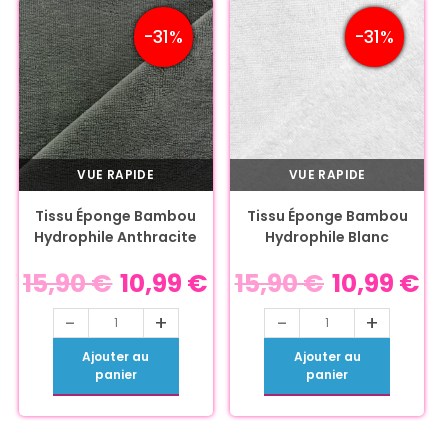
-31%
-31%
VUE RAPIDE
VUE RAPIDE
Tissu Éponge Bambou
Tissu Éponge Bambou
Hydrophile Anthracite
Hydrophile Blanc
15,90
€
10,99
€
15,90
€
10,99
€
-
+
-
+
Ajouter au
Ajouter au
panier
panier