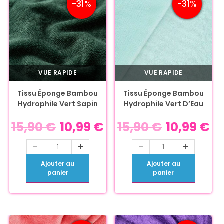
-31%
-31%
VUE RAPIDE
VUE RAPIDE
Tissu Éponge Bambou
Tissu Éponge Bambou
Hydrophile Vert Sapin
Hydrophile Vert D’Eau
15,90
€
10,99
€
15,90
€
10,99
€
-
+
-
+
Ajouter au
Ajouter au
panier
panier