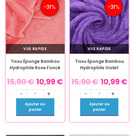
-31%
-31%
VUE RAPIDE
VUE RAPIDE
Tissu Éponge Bambou
Tissu Éponge Bambou
Hydrophile Rose Foncé
Hydrophile Violet
15,90
€
10,99
€
15,90
€
10,99
€
-
+
-
+
Ajouter au
Ajouter au
panier
panier