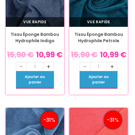
VUE RAPIDE
VUE RAPIDE
Tissu Éponge Bambou
Tissu Éponge Bambou
Hydrophile Indigo
Hydrophile Petrole
15,90
€
10,99
€
15,90
€
10,99
€
-
+
-
+
Ajouter au
Ajouter au
panier
panier
-31%
-31%