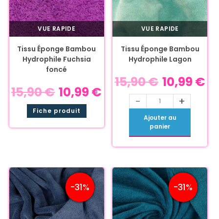
VUE RAPIDE
VUE RAPIDE
Tissu Éponge Bambou
Tissu Éponge Bambou
Hydrophile Fuchsia
Hydrophile Lagon
foncé
15,90
€
10,99
€
15,90
€
10,99
€
-
+
Fiche produit
Ajouter au
panier
-31%
-31%