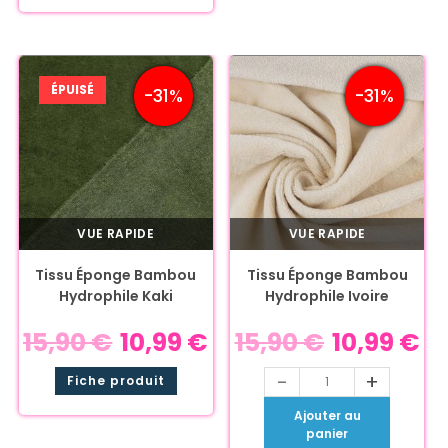
ÉPUISÉ
-31%
-31%
VUE RAPIDE
VUE RAPIDE
Tissu Éponge Bambou
Tissu Éponge Bambou
Hydrophile Kaki
Hydrophile Ivoire
15,90
€
10,99
€
15,90
€
10,99
€
-
+
Fiche produit
Ajouter au
panier