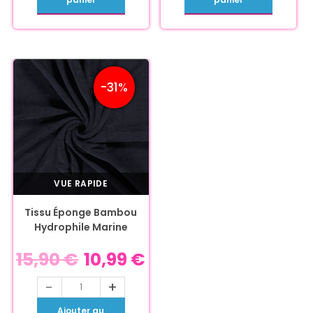
-31%
VUE RAPIDE
Tissu Éponge Bambou
Hydrophile Marine
15,90
€
10,99
€
-
+
Ajouter au