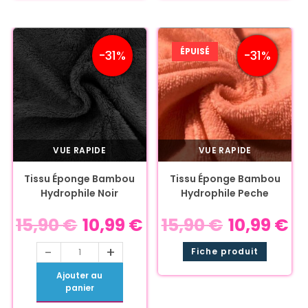
ÉPUISÉ
-31%
-31%
VUE RAPIDE
VUE RAPIDE
Tissu Éponge Bambou
Tissu Éponge Bambou
Hydrophile Noir
Hydrophile Peche
15,90
€
10,99
€
15,90
€
10,99
€
-
+
Fiche produit
Ajouter au
panier