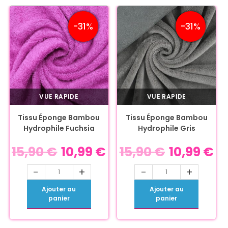
-31%
-31%
VUE RAPIDE
VUE RAPIDE
Tissu Éponge Bambou
Tissu Éponge Bambou
Hydrophile Fuchsia
Hydrophile Gris
15,90
€
10,99
€
15,90
€
10,99
€
-
+
-
+
Ajouter au
Ajouter au
panier
panier