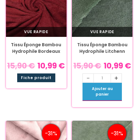
VUE RAPIDE
VUE RAPIDE
Tissu Éponge Bambou
Tissu Éponge Bambou
Hydrophile Bordeaux
Hydrophile Litchenn
15,90
€
10,99
€
15,90
€
10,99
€
-
+
Fiche produit
Ajouter au
panier
-31%
-31%