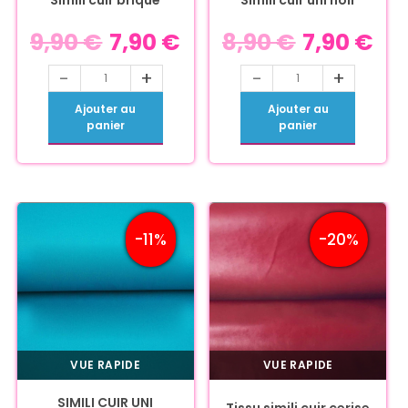
Simili cuir brique
Simili cuir uni noir
9,90
€
7,90
€
8,90
€
7,90
€
-
+
-
+
Ajouter au
Ajouter au
panier
panier
-11%
-20%
VUE RAPIDE
VUE RAPIDE
SIMILI CUIR UNI