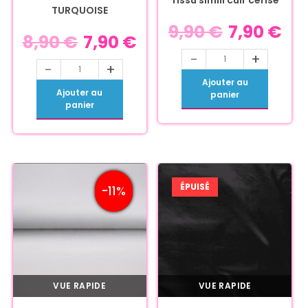
Tissu simili cuir cerise
TURQUOISE
9,90
€
7,90
€
8,90
€
7,90
€
-
+
-
+
Ajouter au
Ajouter au
panier
panier
ÉPUISÉ
-11%
VUE RAPIDE
VUE RAPIDE