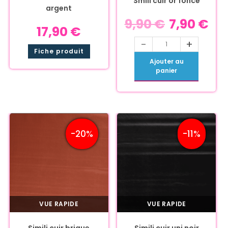
Smili cuir or foncé
argent
9,90
€
7,90
€
17,90
€
-
+
Fiche produit
Ajouter au
panier
-20%
-11%
VUE RAPIDE
VUE RAPIDE