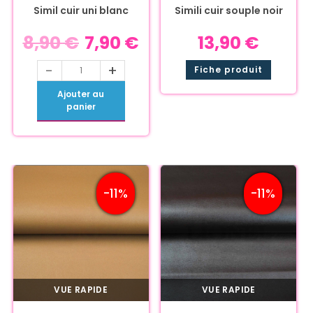
Simil cuir uni blanc
Simili cuir souple noir
8,90
€
7,90
€
13,90
€
-
+
Fiche produit
Ajouter au
panier
-11%
-11%
VUE RAPIDE
VUE RAPIDE