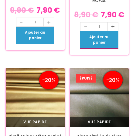
ROYAL
9,90
€
7,90
€
8,90
€
7,90
€
-
+
-
+
Ajouter au
Ajouter au
panier
panier
ÉPUISÉ
-20%
-20%
VUE RAPIDE
VUE RAPIDE