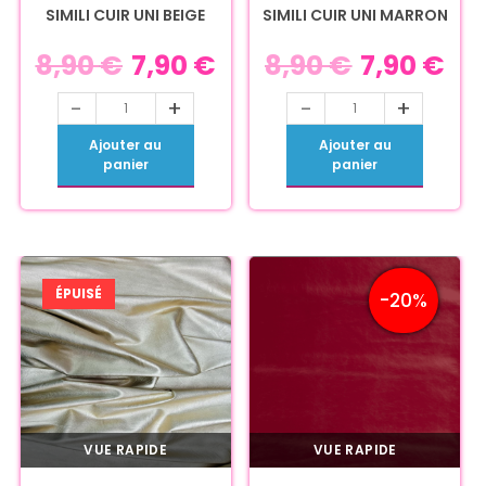
SIMILI CUIR UNI BEIGE
SIMILI CUIR UNI MARRON
8,90
€
7,90
€
8,90
€
7,90
€
-
+
-
+
Ajouter au
Ajouter au
panier
panier
ÉPUISÉ
-20%
VUE RAPIDE
VUE RAPIDE