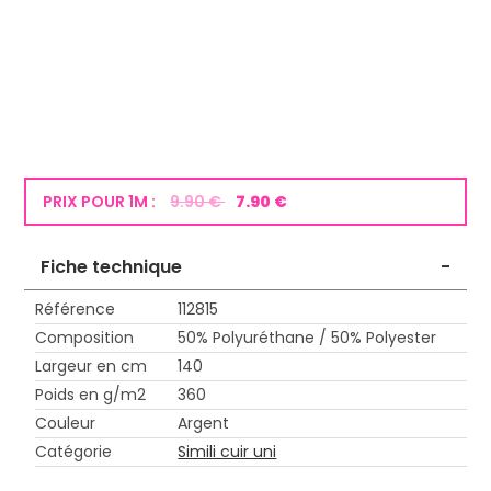
PRIX POUR 1M :
9.90 €
7.90 €
Fiche technique
-
Référence
112815
Composition
50% Polyuréthane / 50% Polyester
Largeur en cm
140
Poids en g/m2
360
Couleur
Argent
Catégorie
Simili cuir uni