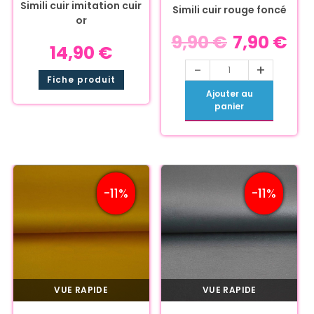
Simili cuir imitation cuir
Simili cuir rouge foncé
or
9,90
€
7,90
€
14,90
€
-
+
Fiche produit
Ajouter au
panier
-11%
-11%
VUE RAPIDE
VUE RAPIDE