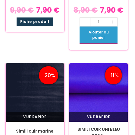
9,90
€
7,90
€
8,90
€
7,90
€
-
+
Fiche produit
Ajouter au
panier
-20%
-11%
VUE RAPIDE
VUE RAPIDE
SIMILI CUIR UNI BLEU
Simili cuir marine