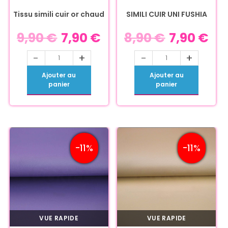
Tissu simili cuir or chaud
SIMILI CUIR UNI FUSHIA
9,90
€
7,90
€
8,90
€
7,90
€
-
+
-
+
Ajouter au
Ajouter au
panier
panier
-11%
-11%
VUE RAPIDE
VUE RAPIDE