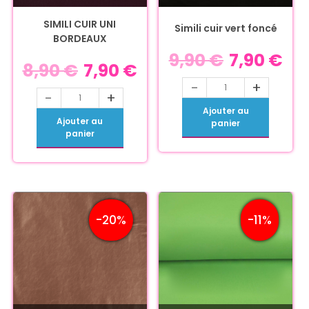
SIMILI CUIR UNI
Simili cuir vert foncé
BORDEAUX
9,90
€
7,90
€
8,90
€
7,90
€
-
+
-
+
Ajouter au
Ajouter au
panier
panier
-20%
-11%