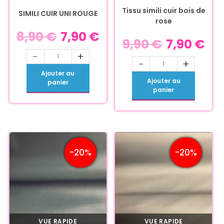
Tissu simili cuir bois de
SIMILI CUIR UNI ROUGE
rose
8,90
€
7,90
€
9,90
€
7,90
€
-
+
-
+
Ajouter au
Ajouter au
panier
panier
-20%
-20%
VUE RAPIDE
VUE RAPIDE