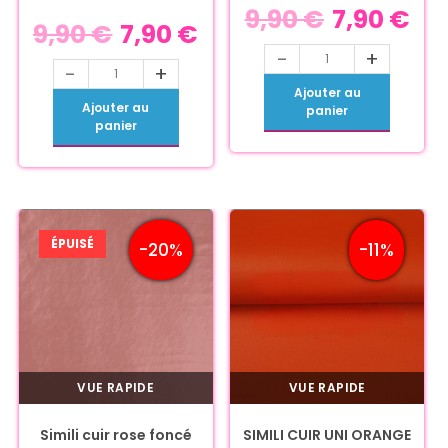
9,90
€
7,90
€
9,90
€
7,90
€
-
+
-
+
Ajouter au
Ajouter au
panier
panier
ÉPUISÉ
-20%
-11%
VUE RAPIDE
VUE RAPIDE
Simili cuir rose foncé
SIMILI CUIR UNI ORANGE