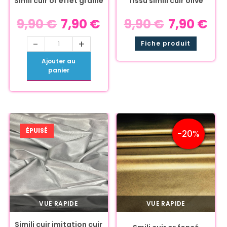
Simil cuir or effet grainé
Tissu simili cuir olive
9,90
€
7,90
€
9,90
€
7,90
€
-
+
Fiche produit
Ajouter au
panier
ÉPUISÉ
-20%
VUE RAPIDE
VUE RAPIDE
Simili cuir imitation cuir