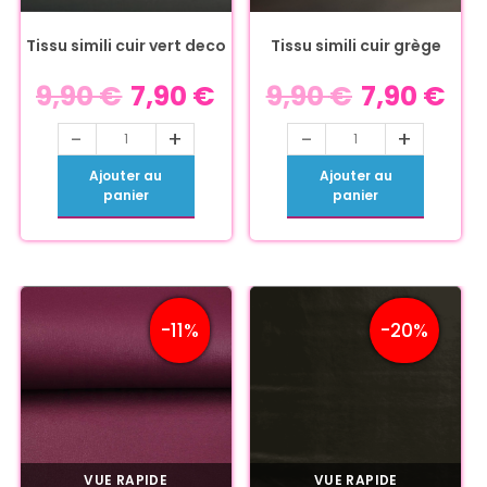
Tissu simili cuir vert deco
Tissu simili cuir grège
9,90
€
7,90
€
9,90
€
7,90
€
-
+
-
+
Ajouter au
Ajouter au
panier
panier
-11%
-20%
VUE RAPIDE
VUE RAPIDE