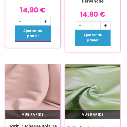
Pervenche
14,90
€
14,90
€
-
+
-
+
Ajouter au
Ajouter au
panier
panier
VUE RAPIDE
VUE RAPIDE
Satin Duchesse Bois De