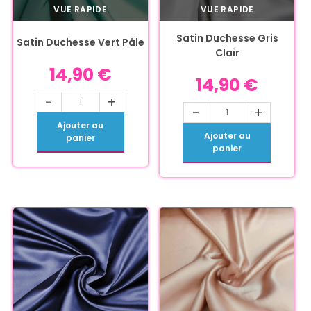
VUE RAPIDE
VUE RAPIDE
Satin Duchesse Gris
Satin Duchesse Vert Pâle
Clair
14,90
€
14,90
€
-
+
-
+
Ajouter au
Ajouter au
panier
panier