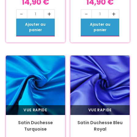
14,90
€
14,90
€
-
+
-
+
Ajouter au
Ajouter au
panier
panier
VUE RAPIDE
VUE RAPIDE
Satin Duchesse
Satin Duchesse Bleu
Turquoise
Royal