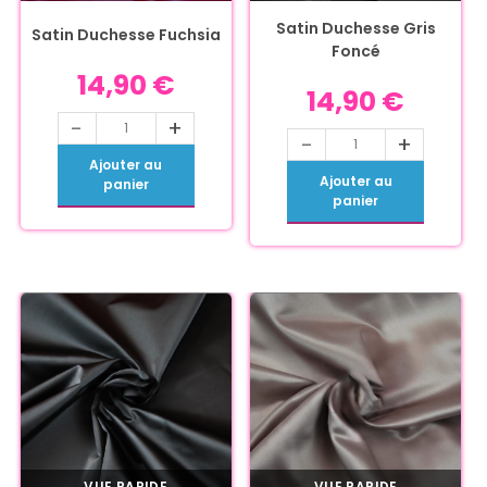
Satin Duchesse Gris
Satin Duchesse Fuchsia
Foncé
14,90
€
14,90
€
-
+
-
+
Ajouter au
Ajouter au
panier
panier
VUE RAPIDE
VUE RAPIDE