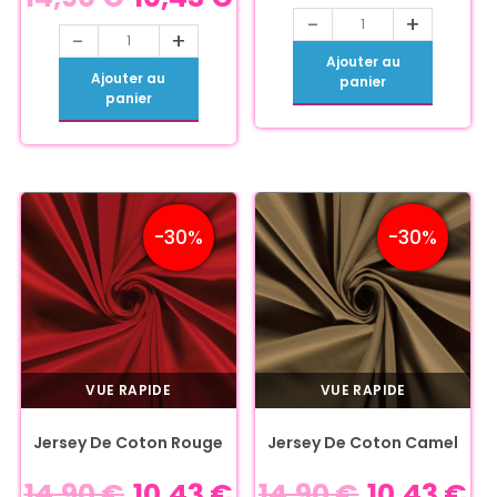
-
+
-
+
Ajouter au
Ajouter au
panier
panier
-30%
-30%
VUE RAPIDE
VUE RAPIDE
Jersey De Coton Rouge
Jersey De Coton Camel
14,90
€
10,43
€
14,90
€
10,43
€