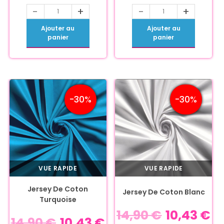
-
+
-
+
Ajouter au
Ajouter au
panier
panier
-30%
-30%
VUE RAPIDE
VUE RAPIDE
Jersey De Coton
Jersey De Coton Blanc
Turquoise
14,90
€
10,43
€
14,90
€
10,43
€