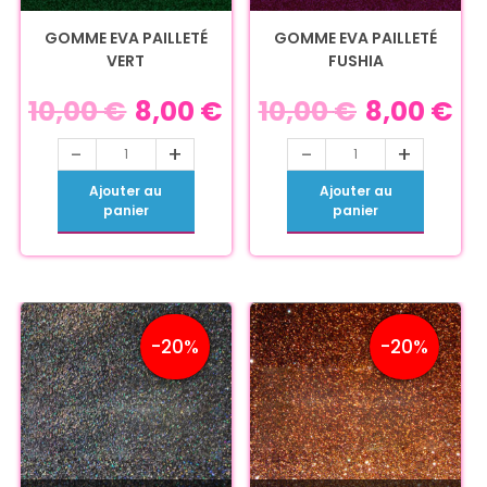
GOMME EVA PAILLETÉ
GOMME EVA PAILLETÉ
VERT
FUSHIA
10,00
€
8,00
€
10,00
€
8,00
€
-
+
-
+
Ajouter au
Ajouter au
panier
panier
-20%
-20%