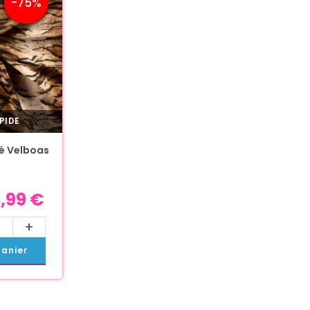
-75%
PIDE
é Velboas
,99
€
+
panier