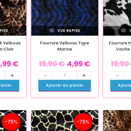
PIDE
VUE RAPIDE
V
é Velboas
Fourrure Velboas Tigre
Fourrure 
n Clair
Marine
Vache 
,99
€
19,90
€
4,99
€
19,90
+
-
+
-
panier
Ajouter au panier
Ajout
-75%
-75%