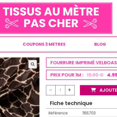
COUPONS 3 METRES
BLOG
FOURRURE IMPRIMÉ VELBOA
PRIX POUR 1M :
19.90 €
4.9
-
+
AJOUTE
Fiche technique
Référence
1155703