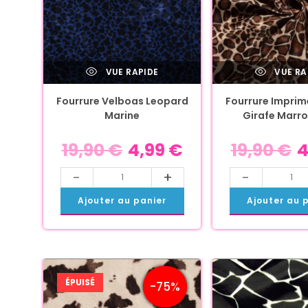
VUE RAPIDE
VUE RA
Fourrure Velboas Leopard
Fourrure Imprim
Marine
Girafe Marro
19,90
€
4,99
€
19,90
€
4
-
+
-
Ajouter au panier
Ajouter au 
ÉPUISÉ
-75%