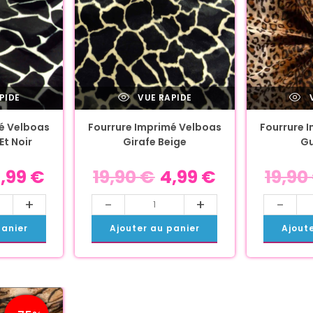
PIDE
VUE RAPIDE
V
é Velboas
Fourrure Imprimé Velboas
Fourrure 
Et Noir
Girafe Beige
Gu
,99
€
19,90
€
4,99
€
19,90
+
-
+
-
panier
Ajouter au panier
Ajout