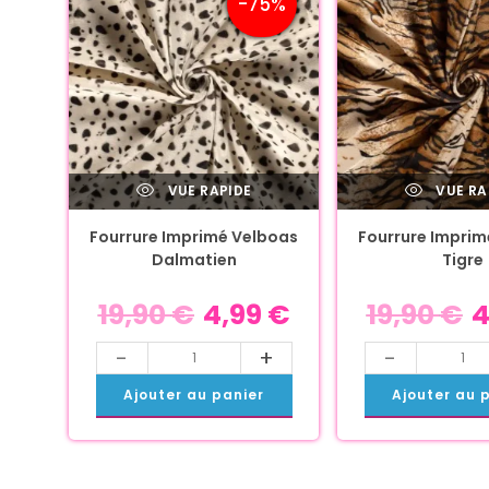
-75%
VUE RAPIDE
VUE RA
Fourrure Imprimé Velboas
Fourrure Imprim
Dalmatien
Tigre
19,90
€
4,99
€
19,90
€
4
-
+
-
Ajouter au panier
Ajouter au 