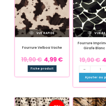
VUE RAPIDE
VUE RA
Fourrure Imprim
Fourrure Velboa Vache
Girafe Blanc 
19,90
€
4,99
€
19,90
€
4
-
Fiche produit
Ajouter au 