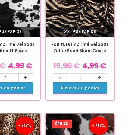
UE RAPIDE
VUE RAPIDE
Imprimé Velboas
Fourrure Imprimé Velboas
Noir Et Blanc
Zebre Fond Blanc Casse
€
4,99
€
19,90
€
4,99
€
+
-
+
er au panier
Ajouter au panier
ÉPUISÉ
-75%
-75%