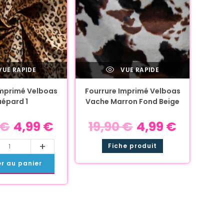
UE RAPIDE
VUE RAPIDE
Imprimé Velboas
Fourrure Imprimé Velboas
épard 1
Vache Marron Fond Beige
€
4,99
€
19,90
€
4,99
€
+
Fiche produit
er au panier