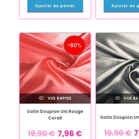
Ajouter au panier
Ajouter au 
-60%
VUE RAPIDE
VUE RA
Satin Doupion Uni Rouge
Satin Doupion Uni
Corail
19,90
€
7
19,90
€
7,96
€