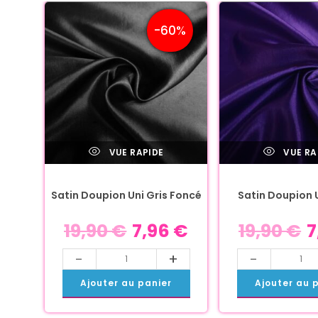
-60%
VUE RAPIDE
VUE RA
Satin Doupion Uni Gris Foncé
Satin Doupion U
19,90
€
7,96
€
19,90
€
7
-
+
-
Ajouter au panier
Ajouter au 