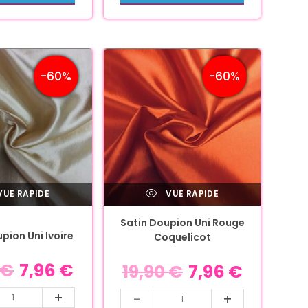
-60%
-60%
UE RAPIDE
VUE RAPIDE
Satin Doupion Uni Rouge
pion Uni Ivoire
Coquelicot
€
7,96
€
19,90
€
7,96
€
+
-
+