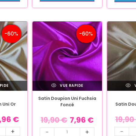
-60%
-60%
PIDE
VUE RAPIDE
V
Satin Doupion Uni Fuchsia
 Uni Or
Satin Dou
Foncé
,96
€
19,90
19,90
€
7,96
€
+
-
-
+