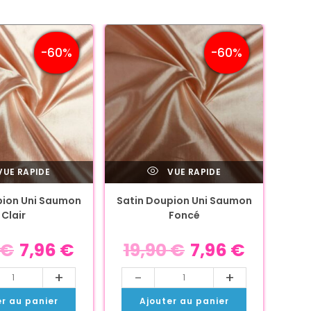
-60%
-60%
UE RAPIDE
VUE RAPIDE
pion Uni Saumon
Satin Doupion Uni Saumon
Clair
Foncé
€
7,96
€
19,90
€
7,96
€
+
-
+
er au panier
Ajouter au panier