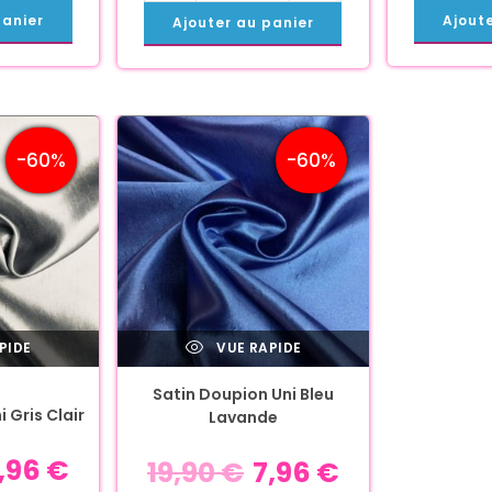
panier
Ajout
Ajouter au panier
-60%
-60%
PIDE
VUE RAPIDE
Satin Doupion Uni Bleu
 Gris Clair
Lavande
,96
€
19,90
€
7,96
€