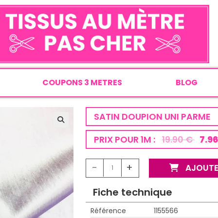
COUPONS 3 METRES
BLOG
SATIN DOUPION UNI PARME
PRIX POUR 1M :
19.90 €
7.96
-
+
AJOUTE
Fiche technique
Référence
1155566