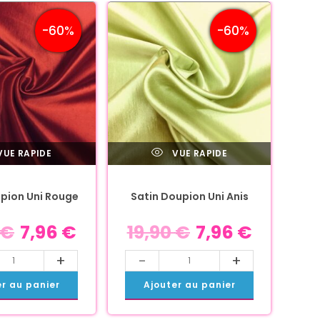
-60%
-60%
UE RAPIDE
VUE RAPIDE
pion Uni Rouge
Satin Doupion Uni Anis
€
7,96
€
19,90
€
7,96
€
+
-
+
er au panier
Ajouter au panier