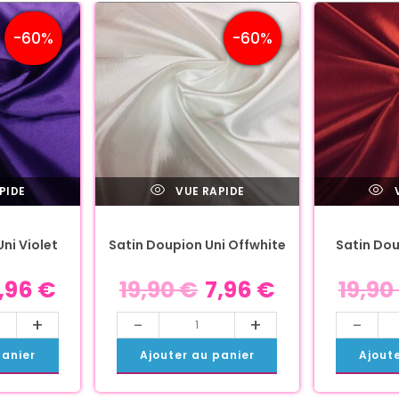
-60%
-60%
PIDE
VUE RAPIDE
V
ni Violet
Satin Doupion Uni Offwhite
Satin Dou
,96
€
19,90
€
7,96
€
19,90
+
-
+
-
panier
Ajouter au panier
Ajout