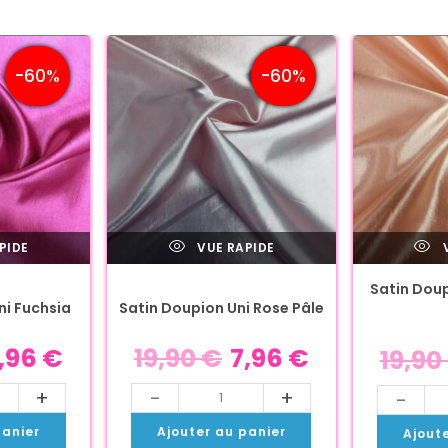
-60%
-60%
PIDE
VUE RAPIDE
V
Satin Dou
ni Fuchsia
Satin Doupion Uni Rose Pâle
,96
€
19,90
€
7,96
€
19,90
+
-
+
-
panier
Ajouter au panier
Ajout