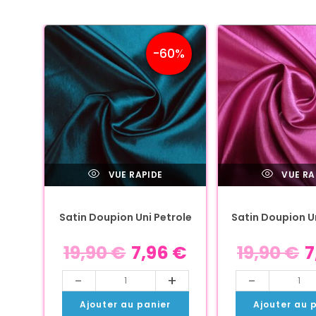
-60%
VUE RAPIDE
VUE RA
Satin Doupion Uni Petrole
Satin Doupion U
19,90
€
7,96
€
19,90
€
7
-
+
-
Ajouter au panier
Ajouter au 