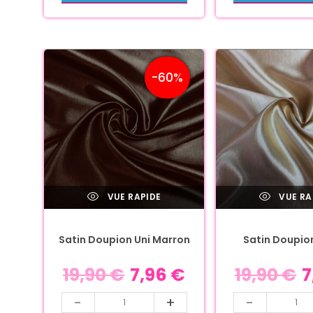
-60%
VUE RAPIDE
VUE RA
Satin Doupion Uni Marron
Satin Doupion
19,90
€
7,96
€
19,90
€
7
-
+
-