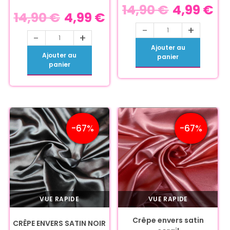
14,90
€
4,99
€
14,90
€
4,99
€
-
+
-
+
Ajouter au
Ajouter au
panier
panier
-67%
-67%
VUE RAPIDE
VUE RAPIDE
Crêpe envers satin
CRÊPE ENVERS SATIN NOIR