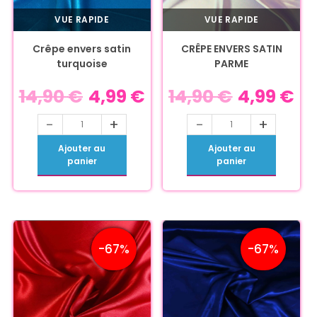
VUE RAPIDE
VUE RAPIDE
Crêpe envers satin
CRÊPE ENVERS SATIN
turquoise
PARME
14,90
€
4,99
€
14,90
€
4,99
€
-
+
-
+
Ajouter au
Ajouter au
panier
panier
-67%
-67%