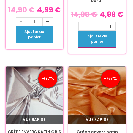
corail
14,90
€
4,99
€
14,90
€
4,99
€
-
+
-
+
Ajouter au
Ajouter au
panier
panier
-67%
-67%
VUE RAPIDE
VUE RAPIDE
CRÊPE ENVERS SATIN GRIS
Crêpe envers satin