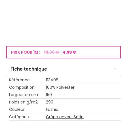
PRIX POUR 1M :
14.90 €
4.99 €
Fiche technique
-
Référence
113498
Composition
100% Polyester
Largeur en cm
150
Poids en g/m2
290
Couleur
Fushia
Catégorie
Crêpe envers Satin