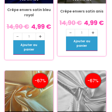
Crêpe envers satin bleu
Crêpe envers satin anis
royal
14,90
€
4,99
€
14,90
€
4,99
€
-
+
-
+
Ajouter au
Ajouter au
panier
panier
-67%
-67%