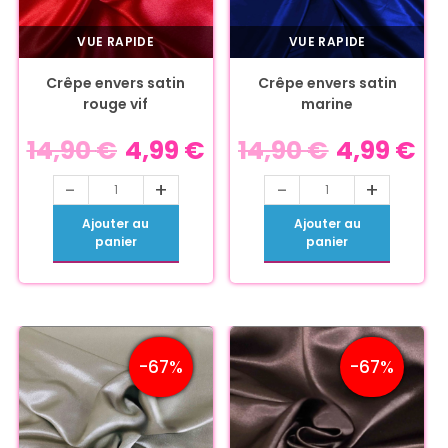
VUE RAPIDE
VUE RAPIDE
Crêpe envers satin
Crêpe envers satin
rouge vif
marine
14,90
€
4,99
€
14,90
€
4,99
€
-
+
-
+
Ajouter au
Ajouter au
panier
panier
-67%
-67%