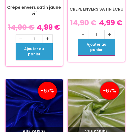
Crêpe envers satin jaune
CRÊPE ENVERS SATIN ÉCRU
vif
14,90
€
4,99
€
14,90
€
4,99
€
-
+
-
+
Ajouter au
Ajouter au
panier
panier
-67%
-67%
VUE RAPIDE
VUE RAPIDE