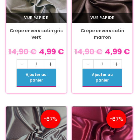
VUE RAPIDE
VUE RAPIDE
Crêpe envers satin gris
Crêpe envers satin
vert
marron
14,90
€
4,99
€
14,90
€
4,99
€
-
+
-
+
Ajouter au
Ajouter au
panier
panier
-67%
-67%