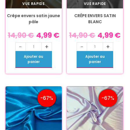
VUE RAPIDE
VUE RAPIDE
Crêpe envers satin jaune
CRÊPE ENVERS SATIN
pâle
BLANC
14,90
€
4,99
€
14,90
€
4,99
€
-
+
-
+
Ajouter au
Ajouter au
panier
panier
-67%
-67%